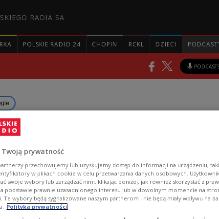
SKIEGO RADIA SA
RKA
POLSKIE RADIO 24
CHOPIN
RCKL
DZIECI
PODCAST
PODCAST
ogle
her Soldat an der polnisch-
sischen Grenze
 Twoją prywatność
artnerzy przechowujemy lub uzyskujemy dostęp do informacji na urządzeniu, taki
nommen
entyfikatory w plikach cookie w celu przetwarzania danych osobowych. Użytkown
ć swoje wybory lub zarządzać nimi, klikając poniżej, jak również skorzystać z pra
na podstawie prawnie uzasadnionego interesu lub w dowolnym momencie na stroni
i. Te wybory będą sygnalizowane naszym partnerom i nie będą miały wpływu na d
r RMF FM berichtete als erster über den Vorfall un
a.
Polityka prywatności
 der Mann zivil gekleidet und unbewaffnet war.