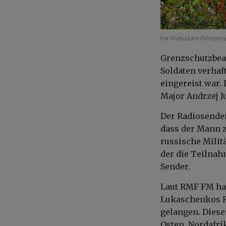
На польсько-білорусь
Grenzschutzbeam
Soldaten verhaft
eingereist war
Major Andrzej J
Der Radiosender
dass der Mann z
russische Milit
der die Teilnah
Sender.
Laut RMF FM hat
Lukaschenkos R
gelangen. Dies
Osten, Nordafri