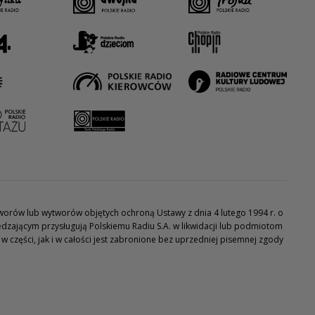
utworów lub wytworów objętych ochroną Ustawy z dnia 4 lutego 1994 r. o
dzającym przysługują Polskiemu Radiu S.A. w likwidacji lub podmiotom
części, jak i w całości jest zabronione bez uprzedniej pisemnej zgody