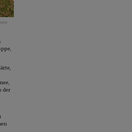
mons
n
uppe,
ärte,
mee,
o der
u
hen