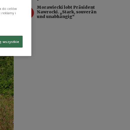
Morawiecki lobt Präsident
ia do celów
4
Nawrocki. „Stark, souverän
 reklamy i
und unabhängig“
ę wszystkie