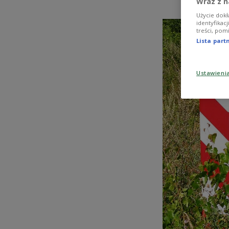
Wraz z n
Użycie dokł
identyfikac
treści, pom
Lista par
Ustawieni