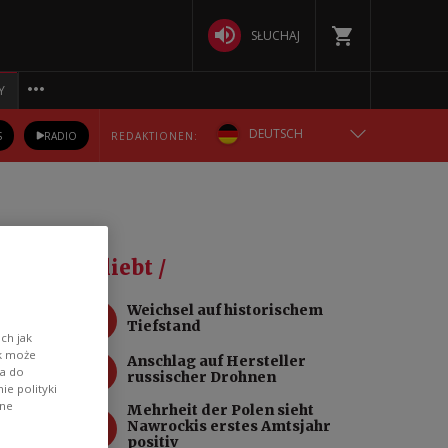
SŁUCHAJ
Y
DEUTSCH
S
RADIO
REDAKTIONEN:
ENGLISH
POLSKA
Beliebt /
РУССКИЙ
1
Weichsel auf historischem
Tiefstand
БЕЛАРУСКАЯ
ch jak
ik może
2
Anschlag auf Hersteller
wa do
russischer Drohnen
УКРАЇНСЬКА
e polityki
ane
Mehrheit der Polen sieht
d
3
Nawrockis erstes Amtsjahr
positiv