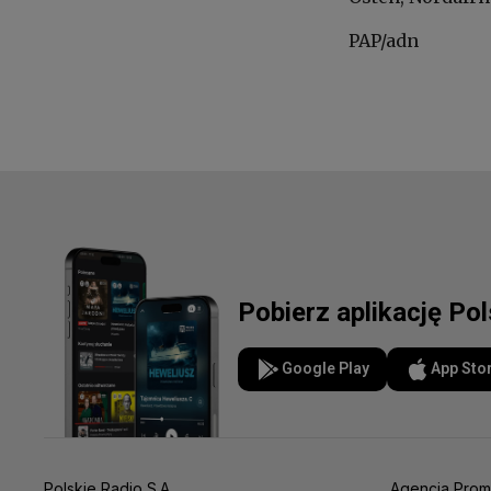
PAP/adn
Pobierz aplikację Po
Google Play
App Sto
Polskie Radio S.A.
Agencja Prom