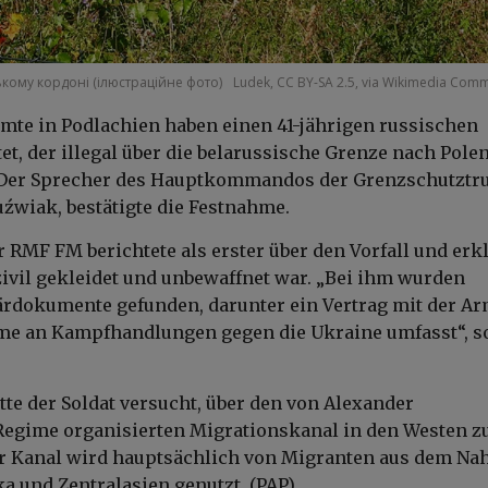
кому кордоні (ілюстраційне фото)
Ludek, CC BY-SA 2.5, via Wikimedia Com
te in Podlachien haben einen 41-jährigen russischen
et, der illegal über die belarussische Grenze nach Pole
. Der Sprecher des Hauptkommandos der Grenzschutztr
uźwiak, bestätigte die Festnahme.
 RMF FM berichtete als erster über den Vorfall und erkl
ivil gekleidet und unbewaffnet war. „Bei ihm wurden
ärdokumente gefunden, darunter ein Vertrag mit der Ar
me an Kampfhandlungen gegen die Ukraine umfasst“, s
te der Soldat versucht, über den von Alexander
egime organisierten Migrationskanal in den Westen z
er Kanal wird hauptsächlich von Migranten aus dem Na
ka und Zentralasien genutzt. (PAP)