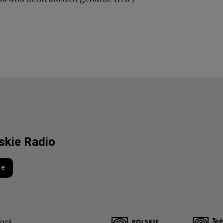
lskie Radio
re
ocji