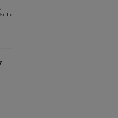
e
ki. Im
y