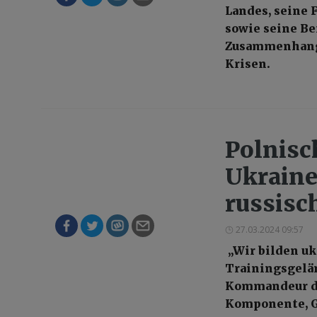
Landes, seine 
sowie seine Be
Zusammenhang 
Krisen.
Polnisc
Ukraine
russisc
27.03.2024 09:57
„Wir bilden uk
Trainingsgelän
Kommandeur de
Komponente, G