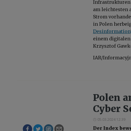
Infrastrukturen
am leichtesten 
Strom vorhanden 
in Polen herbei
Desinformation
einem digitalen
Krzysztof Gawk
IAR/Informacyj
Polen a
Cyber S
05.03.2024 12:39
Der Index bewe