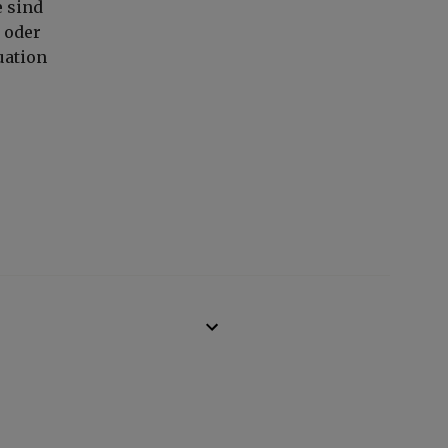
e sind
 oder
uation