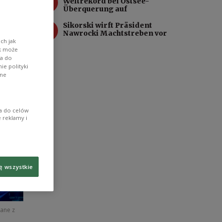
3
Weltrekord bei Ostsee-
Überquerung auf
4
Sikorski wirft Präsident
Nawrocki Machtstreben vor
ch jak
ik może
wa do
e polityki
ane
ia do celów
 reklamy i
ę wszystkie
zane z