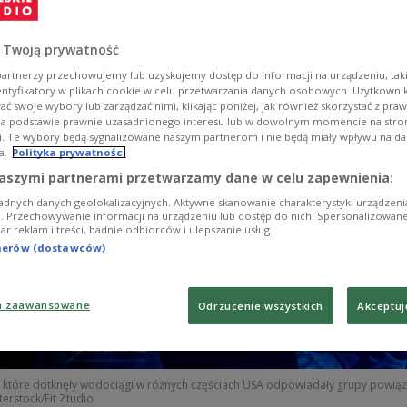
 zu treffen.
 Twoją prywatność
artnerzy przechowujemy lub uzyskujemy dostęp do informacji na urządzeniu, taki
entyfikatory w plikach cookie w celu przetwarzania danych osobowych. Użytkown
ć swoje wybory lub zarządzać nimi, klikając poniżej, jak również skorzystać z pra
na podstawie prawnie uzasadnionego interesu lub w dowolnym momencie na stroni
i. Te wybory będą sygnalizowane naszym partnerom i nie będą miały wpływu na d
a.
Polityka prywatności
aszymi partnerami przetwarzamy dane w celu zapewnienia:
adnych danych geolokalizacyjnych. Aktywne skanowanie charakterystyki urządzen
ji. Przechowywanie informacji na urządzeniu lub dostęp do nich. Spersonalizowane
iar reklam i treści, badnie odbiorców i ulepszanie usług.
tnerów (dostawców)
a zaawansowane
Odrzucenie wszystkich
Akceptuj
i, które dotknęły wodociągi w różnych częściach USA odpowiadały grupy powią
terstock/Fit Ztudio