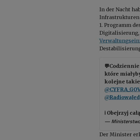
In der Nacht ha
Infrastrukturen
1. Programm des
Digitalisierung,
Verwaltungsein
Destabilisierun
💬Codzienni
które miałyby
kolejne takie
@CYFRA_GOV
@RadiowaJe
ℹ Obejrzyj ca
— Ministerstwo
Der Minister erl