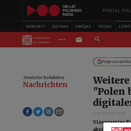
PORTAL POL
KIEROWCY
JEDYNKA
DWÓJKA
TRÓJKA
CZWÓ
Folge uns auf Go
Weitere
Deutsche Redaktion
Nachrichten
"Polen 
digital
31.05.2024 12:27
Vizepremier Kr
abzielen, krit