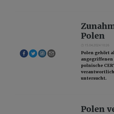
Zunahme
Polen
15.04.2024 10:26
Polen gehört a
angegriffenen 
polnische CERT
verantwortlich
untersucht.
Polen ve