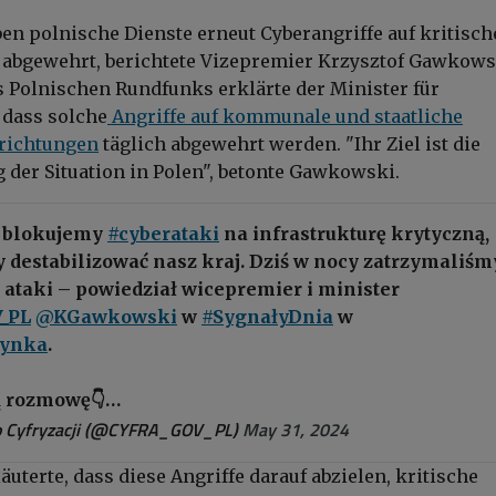
ben polnische Dienste erneut Cyberangriffe auf kritisch
 abgewehrt, berichtete Vizepremier Krzysztof Gawkows
 Polnischen Rundfunks erklärte der Minister für
 dass solche
Angriffe auf kommunale und staatliche
richtungen
täglich abgewehrt werden. "Ihr Ziel ist die
g der Situation in Polen", betonte Gawkowski.
e blokujemy
#cyberataki
na infrastrukturę krytyczną,
 destabilizować nasz kraj. Dziś w nocy zatrzymaliśm
 ataki – powiedział wicepremier i minister
_PL
@KGawkowski
w
#SygnałyDnia
w
dynka
.
łą rozmowę👇…
 Cyfryzacji (@CYFRA_GOV_PL)
May 31, 2024
äuterte, dass diese Angriffe darauf abzielen, kritische