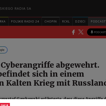
SKIEGO RADIA SA
RKA
POLSKIE RADIO 24
CHOPIN
RCKL
DZIECI
PODCAST
PODCAST
ogle
 Cyberangriffe abgewehrt.
befindet sich in einem
en Kalten Krieg mit Russlan
zysztof Gawkowski erläuterte, dass diese Angriffe 
ische Infrastrukturen wie Kläranlagen oder