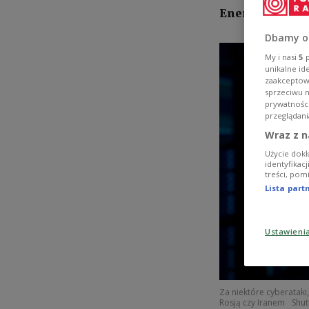
Energieanlagen
Dbamy o
My i nasi
5
p
unikalne id
zaakceptowa
sprzeciwu 
prywatnośc
przeglądani
Wraz z n
Użycie dokł
identyfikac
treści, pom
Lista par
Ustawieni
Za niektóre cyberatak
Rosją czy Iranem
Shut