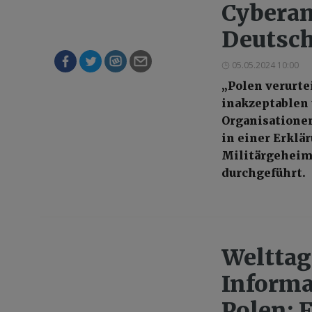
Cyberan
Deutsch
05.05.2024 10:00
„Polen verurte
inakzeptablen 
Organisationen
in einer Erklär
Militärgeheimd
durchgeführt.
Welttag
Informa
Polen: 