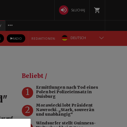
SŁUCHAJ
Y
DEUTSCH
S
RADIO
REDAKTIONEN:
ENGLISH
POLSKA
Beliebt /
РУССКИЙ
Ermittlungen nach Tod eines
1
Polen bei Polizeieinsatz in
БЕЛАРУСКАЯ
d"
Duisburg
Morawiecki lobt Präsident
2
УКРАЇНСЬКА
Nawrocki. „Stark, souverän
und unabhängig“
darauf
Windsurfer stellt Guinness-