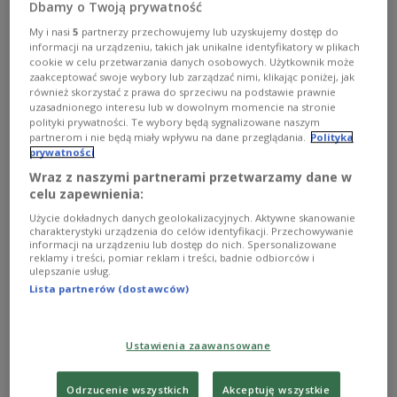
Dbamy o Twoją prywatność
My i nasi
5
partnerzy przechowujemy lub uzyskujemy dostęp do
informacji na urządzeniu, takich jak unikalne identyfikatory w plikach
cookie w celu przetwarzania danych osobowych. Użytkownik może
zaakceptować swoje wybory lub zarządzać nimi, klikając poniżej, jak
również skorzystać z prawa do sprzeciwu na podstawie prawnie
Die polnische Regierung ist sich inzwischen fast sicher, dass der jüngste
uzasadnionego interesu lub w dowolnym momencie na stronie
Cyberangriff auf die Polnische Presseagentur PAP von den Russen
polityki prywatności. Te wybory będą sygnalizowane naszym
organisiert wurde.
Shutterstock/Maksim Shmeljov
partnerom i nie będą miały wpływu na dane przeglądania.
Polityka
prywatności
Wie der stellvertretende Außenminister Andrzej
Wraz z naszymi partnerami przetwarzamy dane w
Szejna gegenüber RMF FM bestätigte, führe die Spur
celu zapewnienia:
eindeutig nach Russland. Zu diesem Schluss seien
Użycie dokładnych danych geolokalizacyjnych. Aktywne skanowanie
die staatlichen Cybersecurity-Dienste gekommen.
charakterystyki urządzenia do celów identyfikacji. Przechowywanie
informacji na urządzeniu lub dostęp do nich. Spersonalizowane
„Die Falschmeldung erschien nach dem Einsatz
reklamy i treści, pomiar reklam i treści, badnie odbiorców i
von schädlicher Software.
Dieser Mechanismus
ulepszanie usług.
Lista partnerów (dostawców)
wurde von den Russen bereits mehrfach verwendet
.
Russland hat heute das größte Interesse daran, die
Europäische Union zu zerschlagen", so Szejna. „Bei
Ustawienia zaawansowane
diesem Anschlag weht eine russische Flagge. Diese
Metapher zeigt deutlich, wer dahinter steckt", fügte
Odrzucenie wszystkich
Akceptuję wszystkie