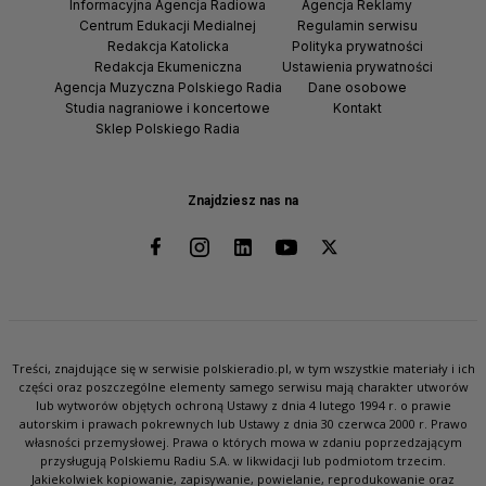
Informacyjna Agencja Radiowa
Agencja Reklamy
Centrum Edukacji Medialnej
Regulamin serwisu
Redakcja Katolicka
Polityka prywatności
Redakcja Ekumeniczna
Ustawienia prywatności
Agencja Muzyczna Polskiego Radia
Dane osobowe
Studia nagraniowe i koncertowe
Kontakt
Sklep Polskiego Radia
Znajdziesz nas na
Treści, znajdujące się w serwisie polskieradio.pl, w tym wszystkie materiały i ich
części oraz poszczególne elementy samego serwisu mają charakter utworów
lub wytworów objętych ochroną Ustawy z dnia 4 lutego 1994 r. o prawie
autorskim i prawach pokrewnych lub Ustawy z dnia 30 czerwca 2000 r. Prawo
własności przemysłowej. Prawa o których mowa w zdaniu poprzedzającym
przysługują Polskiemu Radiu S.A. w likwidacji lub podmiotom trzecim.
Jakiekolwiek kopiowanie, zapisywanie, powielanie, reprodukowanie oraz