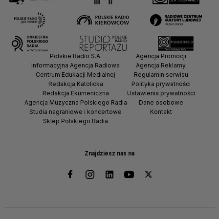
Polskie Radio S.A.
Agencja Promocji
Informacyjna Agencja Radiowa
Agencja Reklamy
Centrum Edukacji Medialnej
Regulamin serwisu
Redakcja Katolicka
Polityka prywatności
Redakcja Ekumeniczna
Ustawienia prywatności
Agencja Muzyczna Polskiego Radia
Dane osobowe
Studia nagraniowe i koncertowe
Kontakt
Sklep Polskiego Radia
Znajdziesz nas na