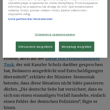
charakterystyki urządzenia do celów identyfikacji. Przechowywanie
Matthias Wehnert / Shutterstock
informacji na urządzeniu lub dostęp do nich. Spersonalizowane
reklamy i treści, pomiar reklam i treści, badnie odbiorców i
Bei dem
Zwischenfall
handelt es sich um eine
ulepszanie usług.
deutsche Patrouille, die eine fünfköpfige Familie
Lista partnerów (dostawców)
aus Afghanistan festgenommen und am
Samstagmorgen nach Polen zurückgeschoben
Ustawienia zaawansowane
hatte.
Odrzucenie wszystkich
Akceptuję wszystkie
„Die deutsche Seite hat nach unserem scharfen
Protest, auch auf der
Ebene von Premierminister
Tusk
, der mit Kanzler Scholz darüber gesprochen
hat, Bedauern ausgedrückt und Entschuldigungen
übermittelt“, erklärte der Minister. Siemoniak
betonte, dass diese Situation nicht hätte passieren
dürfen. „Die deutsche Seite hat versichert, dass es
sich um einen einmaligen Vorfall handelte, einfach
einen Fehler der deutschen Polizisten“, fügte er
hinzu.