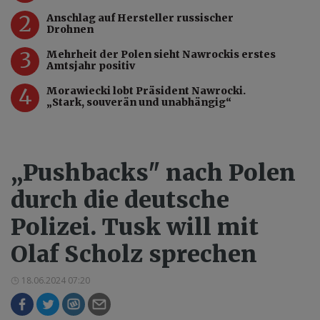
2
Anschlag auf Hersteller russischer
Drohnen
3
Mehrheit der Polen sieht Nawrockis erstes
Amtsjahr positiv
4
Morawiecki lobt Präsident Nawrocki.
„Stark, souverän und unabhängig“
„Pushbacks" nach Polen
durch die deutsche
Polizei. Tusk will mit
Olaf Scholz sprechen
18.06.2024 07:20