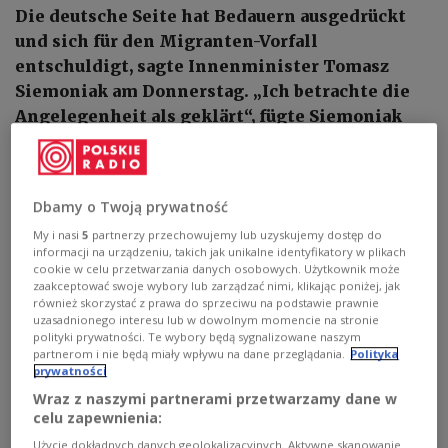
Die deutsche Seite hat Bedauern ausgedrückt
und sich für den Migranten-Vorfall
entschuldigt, sagte Innenminister Tomasz
Siemoniak am Donnerstag. „Ich betrachte die
Angelegenheit als geklärt“, fügte Siemoniak
hinzu.
Dbamy o Twoją prywatność
My i nasi
5
partnerzy przechowujemy lub uzyskujemy dostęp do
informacji na urządzeniu, takich jak unikalne identyfikatory w plikach
cookie w celu przetwarzania danych osobowych. Użytkownik może
zaakceptować swoje wybory lub zarządzać nimi, klikając poniżej, jak
również skorzystać z prawa do sprzeciwu na podstawie prawnie
uzasadnionego interesu lub w dowolnym momencie na stronie
polityki prywatności. Te wybory będą sygnalizowane naszym
partnerom i nie będą miały wpływu na dane przeglądania.
Polityka
prywatności
Wraz z naszymi partnerami przetwarzamy dane w
celu zapewnienia:
Die Afghanen wurden im Zusammenhang mit verstärkten Kontrollen in
Użycie dokładnych danych geolokalizacyjnych. Aktywne skanowanie
Deutschland aufgrund der Fußball-Europameisterschaft festgenommen.