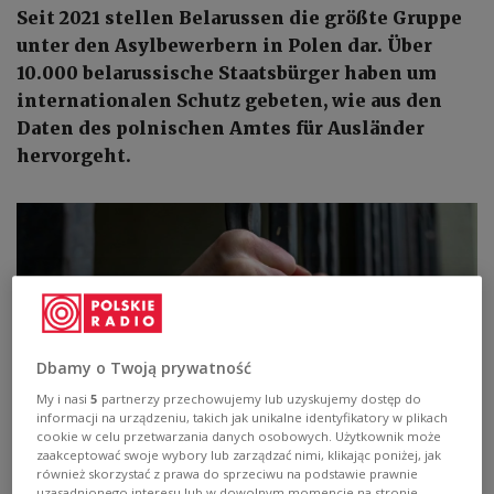
Seit 2021 stellen Belarussen die größte Gruppe
unter den Asylbewerbern in Polen dar. Über
10.000 belarussische Staatsbürger haben um
internationalen Schutz gebeten, wie aus den
Daten des polnischen Amtes für Ausländer
hervorgeht.
Dbamy o Twoją prywatność
My i nasi
5
partnerzy przechowujemy lub uzyskujemy dostęp do
informacji na urządzeniu, takich jak unikalne identyfikatory w plikach
cookie w celu przetwarzania danych osobowych. Użytkownik może
zaakceptować swoje wybory lub zarządzać nimi, klikając poniżej, jak
również skorzystać z prawa do sprzeciwu na podstawie prawnie
Aleś Zarembiuk: "Die meisten Belarussen unterstützen die russische
Aggression in der Ukraine nicht"
Shutterstock/Fanni_2021
uzasadnionego interesu lub w dowolnym momencie na stronie