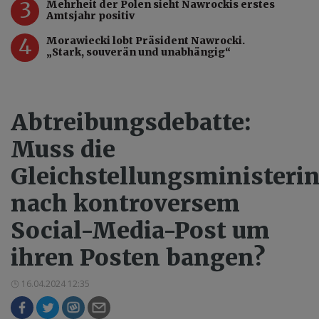
3
Mehrheit der Polen sieht Nawrockis erstes
Amtsjahr positiv
4
Morawiecki lobt Präsident Nawrocki.
„Stark, souverän und unabhängig“
Abtreibungsdebatte:
Muss die
Gleichstellungsministeri
nach kontroversem
Social-Media-Post um
ihren Posten bangen?
16.04.2024 12:35