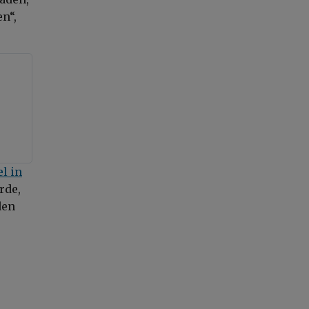
en“,
l in
rde,
den