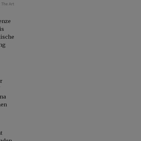
The Art
enze
is
nische
ng
r
ina
nen
t
haden,