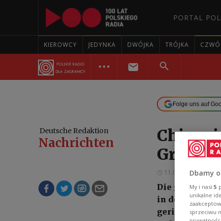
PORTAL POL
KIEROWCY
JEDYNKA
DWÓJKA
TRÓJKA
CZWÓ
Folge uns auf Go
Chinesi
Deutsche Redaktion
Nachrichten
Grenze
11.07.2024 13:29
Dbamy o
Die gemeinsam
My i nasi
5
p
unikalne id
in der Nähe de
zaakceptowa
gerichtet, erk
sprzeciwu 
prywatnośc