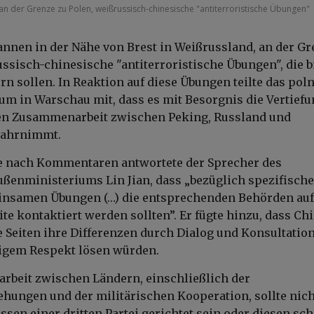
 der Grenze zu Polen, weißrussisch-chinesische "antiterroristische Übungen"
nen in der Nähe von Brest in Weißrussland, an der Gr
ussisch-chinesische "antiterroristische Übungen", die b
ern sollen. In Reaktion auf diese Übungen teilte das pol
m in Warschau mit, dass es mit Besorgnis die Vertiefu
hen Zusammenarbeit zwischen Peking, Russland und
wahrnimmt.
ge nach Kommentaren antwortete der Sprecher des
ßenministeriums Lin Jian, dass „bezüglich spezifische
insamen Übungen (…) die entsprechenden Behörden auf
te kontaktiert werden sollten”. Er fügte hinzu, dass Ch
de Seiten ihre Differenzen durch Dialog und Konsultatio
tigem Respekt lösen würden.
rbeit zwischen Ländern, einschließlich der
ehungen und der militärischen Kooperation, sollte nich
ssen einer dritten Partei gerichtet sein oder diesen sc