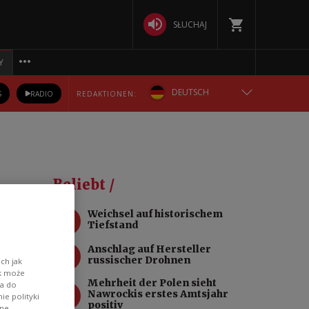
SŁUCHAJ
Y
DEUTSCH
S
RADIO
REDAKTIONEN:
ENGLISH
POLSKA
Beliebt /
РУССКИЙ
1
Weichsel auf historischem
Tiefstand
БЕЛАРУСКАЯ
2
Anschlag auf Hersteller
russischer Drohnen
ppen
ch jak
УКРАЇНСЬКА
ik może
Mehrheit der Polen sieht
wa do
3
Nawrockis erstes Amtsjahr
e polityki
positiv
ane