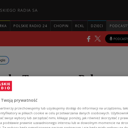
SKIEGO RADIA SA
RKA
POLSKIE RADIO 24
CHOPIN
RCKL
DZIECI
PODCAST
PODCAST
ogle
sche Truppen an Polens
 Twoją prywatność
en Manöver chinesischer und weißrussischer Tru
artnerzy przechowujemy lub uzyskujemy dostęp do informacji na urządzeniu, taki
entyfikatory w plikach cookie w celu przetwarzania danych osobowych. Użytkown
r Grenze zu Polen sind nicht gegen irgendein Land
ć swoje wybory lub zarządzać nimi, klikając poniżej, jak również skorzystać z pra
lärte am Donnerstag ein Sprecher des chinesischen
na podstawie prawnie uzasadnionego interesu lub w dowolnym momencie na stroni
i. Te wybory będą sygnalizowane naszym partnerom i nie będą miały wpływu na d