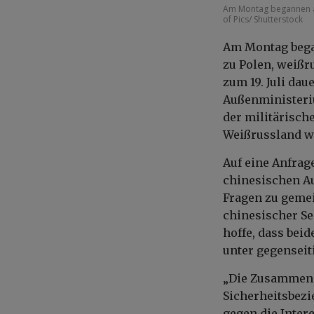
Am Montag begannen an
of Pics/ Shutterstock
Am Montag began
zu Polen, weißr
zum 19. Juli dau
Außenministeriu
der militärisc
Weißrussland 
Auf eine Anfra
chinesischen Au
Fragen zu geme
chinesischer Sei
hoffe, dass bei
unter gegensei
„Die Zusammena
Sicherheitsbezi
gegen die Intere