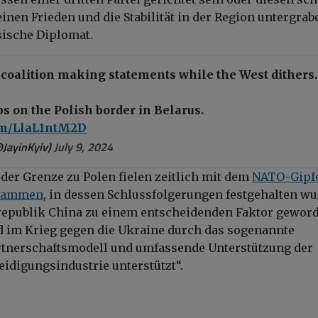
einen Frieden und die Stabilität in der Region untergrab
sische Diplomat.
r coalition making statements while the West dithers.
s on the Polish border in Belarus.
com/LlaL1ntM2D
@JayinKyiv)
July 9, 2024
der Grenze zu Polen fielen zeitlich mit dem
NATO-Gipfe
usammen
, in dessen Schlussfolgerungen festgehalten wu
srepublik China zu einem entscheidenden Faktor gewor
nd im Krieg gegen die Ukraine durch das sogenannte
rtnerschaftsmodell und umfassende Unterstützung der
eidigungsindustrie unterstützt“.