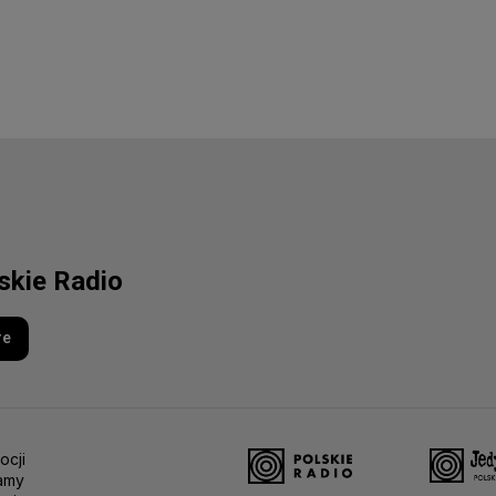
lskie Radio
re
ocji
amy