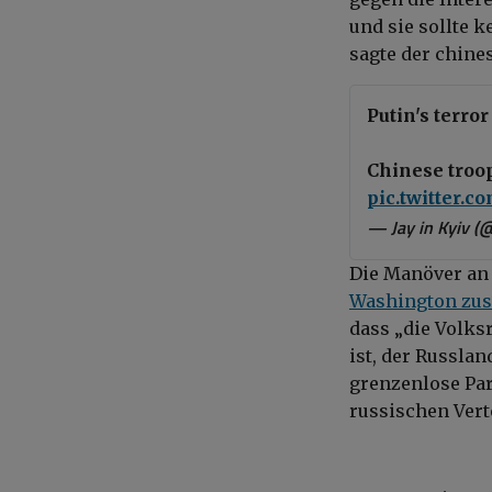
und sie sollte k
sagte der chine
Putin's terro
Chinese troop
pic.twitter.
— Jay in Kyiv (
Die Manöver an 
Washington z
dass „die Volk
ist, der Russla
grenzenlose Pa
russischen Vert