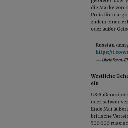
getöteten oder 
die Marke von 3
Preis für margi
zudem einen erh
oder außer Gefec
Russian army 
https://t.co
— Ukrinform-E
Westliche Gehe
ein
US-Außenministe
oder schwer ver
Ende Mai äußert
britische Verte
500.000 russisc