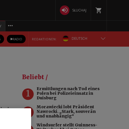
SŁUCHAJ
Y
DEUTSCH
S
RADIO
REDAKTIONEN:
ENGLISH
POLSKA
Beliebt /
РУССКИЙ
Ermittlungen nach Tod eines
1
Polen bei Polizeieinsatz in
БЕЛАРУСКАЯ
Duisburg
Morawiecki lobt Präsident
2
dimir
УКРАЇНСЬКА
Nawrocki. „Stark, souverän
tötet,
und unabhängig“
Windsurfer stellt Guinness-