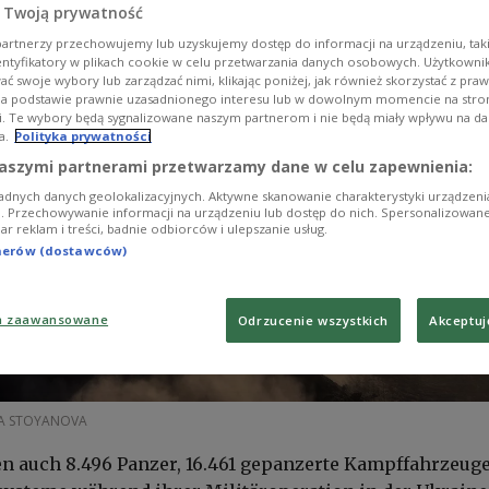
 Twoją prywatność
artnerzy przechowujemy lub uzyskujemy dostęp do informacji na urządzeniu, taki
entyfikatory w plikach cookie w celu przetwarzania danych osobowych. Użytkown
ć swoje wybory lub zarządzać nimi, klikając poniżej, jak również skorzystać z pra
na podstawie prawnie uzasadnionego interesu lub w dowolnym momencie na stroni
i. Te wybory będą sygnalizowane naszym partnerom i nie będą miały wpływu na d
a.
Polityka prywatności
aszymi partnerami przetwarzamy dane w celu zapewnienia:
adnych danych geolokalizacyjnych. Aktywne skanowanie charakterystyki urządzen
ji. Przechowywanie informacji na urządzeniu lub dostęp do nich. Spersonalizowane
iar reklam i treści, badnie odbiorców i ulepszanie usług.
tnerów (dostawców)
a zaawansowane
Odrzucenie wszystkich
Akceptuj
TA STOYANOVA
n auch 8.496 Panzer, 16.461 gepanzerte Kampffahrzeug