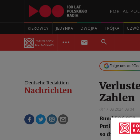
PORTAL POL
KIEROWCY
JEDYNKA
DWÓJKA
TRÓJKA
CZWÓ
Folge uns auf Go
Verlust
Deutsche Redaktion
Nachrichten
Zahlen
17.08.2024 08:04
Rund 596.950 
Putins in die 
so die ukraini