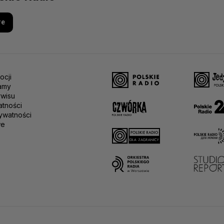
re
ocji
amy
rwisu
atności
ywatności
we