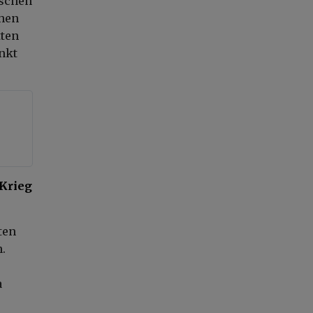
ischen
ohen
tten
nkt
-Krieg
ten
.
a