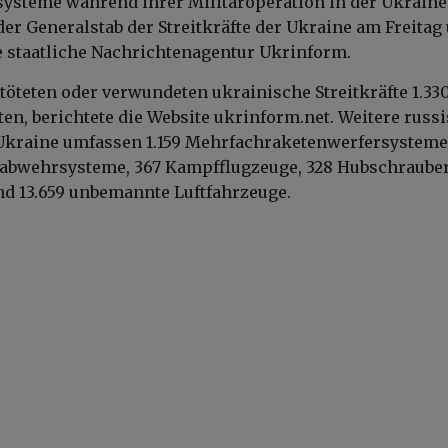
iesysteme während ihrer Militäroperation in der Ukraine
der Generalstab der Streitkräfte der Ukraine am Freitag
e staatliche Nachrichtenagentur Ukrinform.
öteten oder verwundeten ukrainische Streitkräfte 1.33
ten, berichtete die Website ukrinform.net. Weitere russ
 Ukraine umfassen 1.159 Mehrfachraketenwerfersysteme
tabwehrsysteme, 367 Kampfflugzeuge, 328 Hubschrauber
nd 13.659 unbemannte Luftfahrzeuge.