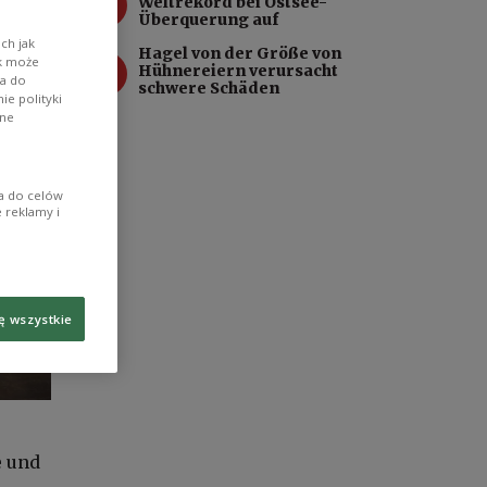
3
Weltrekord bei Ostsee-
Überquerung auf
ch jak
Hagel von der Größe von
4
ik może
Hühnereiern verursacht
wa do
schwere Schäden
e polityki
ane
ia do celów
 reklamy i
ę wszystkie
e und