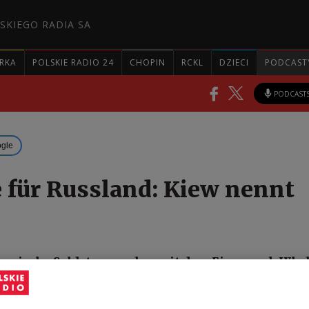
SKIEGO RADIA SA
RKA
POLSKIE RADIO 24
CHOPIN
RCKL
DZIECI
PODCAST
PODCAST
ogle
e für Russland: Kiew nennt
russische Soldaten wurden seit dem Einmarsch Wla
Ukraine im Februar 2022 entweder verwundet oder ge
schen Militärbehörden.