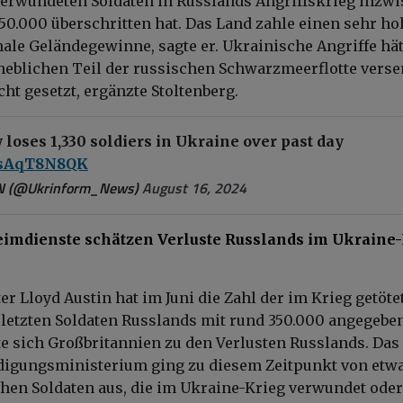
verwundeten Soldaten in Russlands Angriffskrieg inzw
50.000 überschritten hat. Das Land zahle einen sehr h
nale Geländegewinne, sagte er. Ukrainische Angriffe hä
eblichen Teil der russischen Schwarzmeerflotte verse
ht gesetzt, ergänzte Stoltenberg.
loses 1,330 soldiers in Ukraine over past day
/wsAqT8N8QK
N (@Ukrinform_News)
August 16, 2024
imdienste schätzen Verluste Russlands im Ukraine
r Lloyd Austin hat im Juni die Zahl der im Krieg getöte
letzten Soldaten Russlands mit rund 350.000 angegeben
e sich Großbritannien zu den Verlusten Russlands. Das
idigungsministerium ging zu diesem Zeitpunkt von etw
hen Soldaten aus, die im Ukraine-Krieg verwundet oder