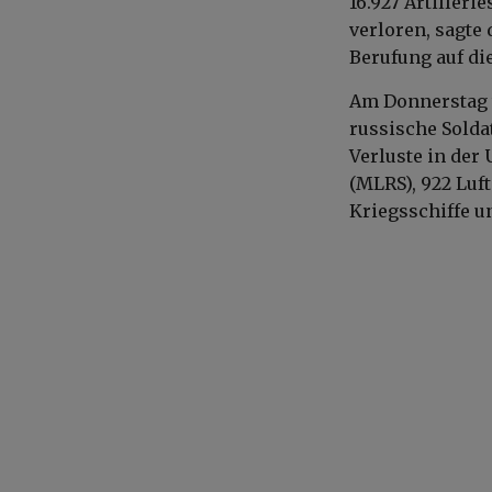
16.927 Artiller
verloren, sagte 
Berufung auf di
Am Donnerstag t
russische Solda
Verluste in der
(MLRS), 922 Luf
Kriegsschiffe u