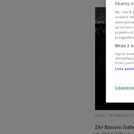
Dbamy o
My i nasi
5
p
unikalne id
zaakceptowa
sprzeciwu 
prywatnośc
przeglądani
Wraz z n
Użycie dokł
identyfikac
treści, pom
Lista par
Ustawieni
Photo:
EPA/NIKOLET
Die Russen habe