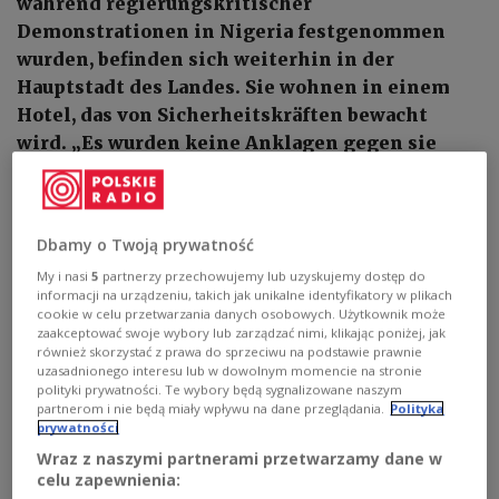
während regierungskritischer
Demonstrationen in Nigeria festgenommen
wurden, befinden sich weiterhin in der
Hauptstadt des Landes. Sie wohnen in einem
Hotel, das von Sicherheitskräften bewacht
wird. „Es wurden keine Anklagen gegen sie
erhoben, und sie sind in Gewahrsam, nicht
verhaftet“, sagte der Sprecher des polnischen
Außenministeriums, Paweł Wroński.
Dbamy o Twoją prywatność
My i nasi
5
partnerzy przechowujemy lub uzyskujemy dostęp do
informacji na urządzeniu, takich jak unikalne identyfikatory w plikach
cookie w celu przetwarzania danych osobowych. Użytkownik może
zaakceptować swoje wybory lub zarządzać nimi, klikając poniżej, jak
również skorzystać z prawa do sprzeciwu na podstawie prawnie
uzasadnionego interesu lub w dowolnym momencie na stronie
polityki prywatności. Te wybory będą sygnalizowane naszym
partnerom i nie będą miały wpływu na dane przeglądania.
Polityka
prywatności
Wraz z naszymi partnerami przetwarzamy dane w
celu zapewnienia: