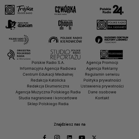
Polskie Radio S.A.
Agencja Promocji
Informacyjna Agencja Radiowa
Agencja Reklamy
Centrum Edukacji Medialnej
Regulamin serwisu
Redakcja Katolicka
Polityka prywatności
Redakcja Ekumeniczna
Ustawienia prywatności
Agencja Muzyczna Polskiego Radia
Dane osobowe
Studia nagraniowe i koncertowe
Kontakt
Sklep Polskiego Radia
Znajdziesz nas na