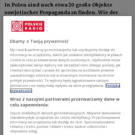
In Polen sind noch etwa 20 große Objekte
sowjetischer Propaganda zu finden. Wie der
Präsident des Instituts für Nationales
Gedächtnis (IPN), Karol Nawrocki, in einem
Interview für die Presseagentur PAP äußerte,
Dbamy o Twoją prywatność
halten einige Kommunalpolitiker an diesen
Denkmälern fest.
My i nasi
5
partnerzy przechowujemy lub uzyskujemy dostęp do
informacji na urządzeniu, takich jak unikalne identyfikatory w plikach
cookie w celu przetwarzania danych osobowych. Użytkownik może
zaakceptować swoje wybory lub zarządzać nimi, klikając poniżej, jak
również skorzystać z prawa do sprzeciwu na podstawie prawnie
uzasadnionego interesu lub w dowolnym momencie na stronie
polityki prywatności. Te wybory będą sygnalizowane naszym
partnerom i nie będą miały wpływu na dane przeglądania.
Polityka
prywatności
Wraz z naszymi partnerami przetwarzamy dane w
celu zapewnienia:
Użycie dokładnych danych geolokalizacyjnych. Aktywne skanowanie
charakterystyki urządzenia do celów identyfikacji. Przechowywanie
informacji na urządzeniu lub dostęp do nich. Spersonalizowane
reklamy i treści, pomiar reklam i treści, badnie odbiorców i
ulepszanie usług.