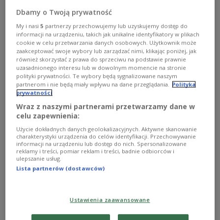
Dbamy o Twoją prywatność
My i nasi
5
partnerzy przechowujemy lub uzyskujemy dostęp do
informacji na urządzeniu, takich jak unikalne identyfikatory w plikach
cookie w celu przetwarzania danych osobowych. Użytkownik może
zaakceptować swoje wybory lub zarządzać nimi, klikając poniżej, jak
również skorzystać z prawa do sprzeciwu na podstawie prawnie
Die Offshore-Bohrplattform wurde in der Ostsee in der Nähe des
uzasadnionego interesu lub w dowolnym momencie na stronie
Terminals für verflüssigtes Erdgas (LNG) in Świnoujście, im Nordwesten
polityki prywatności. Te wybory będą sygnalizowane naszym
Polens, nahe der deutschen Grenze, installiert.
noblecorp.com
partnerom i nie będą miały wpływu na dane przeglądania.
Polityka
prywatności
Eine große Flamme über dem L
NG-Terminal in
Wraz z naszymi partnerami przetwarzamy dane w
Świnoujście
nahe der polnisch-deutschen Grenze
celu zapewnienia:
soll die örtlichen Einwohner beunruhigt haben.
Użycie dokładnych danych geolokalizacyjnych. Aktywne skanowanie
Wie ihnen erklärt worden sei, handele es sich
charakterystyki urządzenia do celów identyfikacji. Przechowywanie
informacji na urządzeniu lub dostęp do nich. Spersonalizowane
dabei um ein kontrolliertes Testverfahren. Das
reklamy i treści, pomiar reklam i treści, badnie odbiorców i
ulepszanie usług.
Unternehmen CEP hat früheren Berichten zufolge
Lista partnerów (dostawców)
das US-amerikanische Unternehmen Noble Resolve
und das schottische Unternehmen Zenith Energy
aus Aberdeen damit beauftragt, die polnische
Ustawienia zaawansowane
Ostseeküste auf Erdgas zu untersuchen.