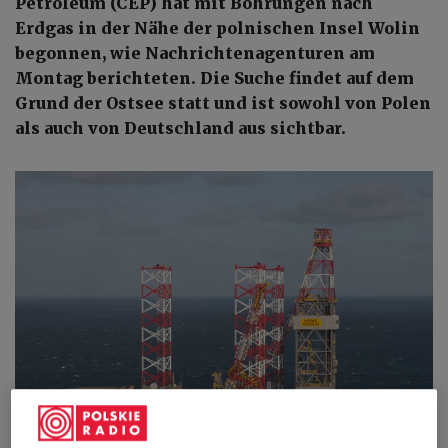
Petroleum (CEP) hat mit Bohrungen nach
Erdgas in der Nähe der polnischen Insel Wolin
begonnen, wie Nachrichtenagenturen am
Montag berichteten. Die Suche findet auf dem
Grund der Ostsee statt und ist sowohl von Polen
als auch von Deutschland aus sichtbar.