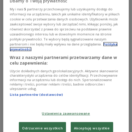
Dbamy o Twoją prywatność
My i nasi
5
partnerzy przechowujemy lub uzyskujemy dostęp do
Polen hat um Mitternacht seine sechsmonatige Präsidentschaft in der
Union angetreten und wird deren Arbeit leiten. Sechs Stunden später
informacji na urządzeniu, takich jak unikalne identyfikatory w plikach
wurde die Weiterleitung von russischem Gas durch die Ukraine
cookie w celu przetwarzania danych osobowych. Użytkownik może
eingestellt.
shutterstock/Wiola Wiaderek
zaakceptować swoje wybory lub zarządzać nimi, klikając poniżej, jak
również skorzystać z prawa do sprzeciwu na podstawie prawnie
Polen hat um Mitternacht seine sechsmonatige
uzasadnionego interesu lub w dowolnym momencie na stronie
polityki prywatności. Te wybory będą sygnalizowane naszym
Präsidentschaft in der Europ
ä
ischen Union
partnerom i nie będą miały wpływu na dane przeglądania.
Polityka
angetreten und wird deren Arbeit leiten. Sechs
prywatności
Stunden später wurde die Weiterleitung von
Wraz z naszymi partnerami przetwarzamy dane w
celu zapewnienia:
russischem Gas durch die Ukraine eingestellt.
Kiew hat den Vertrag mit Gazprom nicht
Użycie dokładnych danych geolokalizacyjnych. Aktywne skanowanie
charakterystyki urządzenia do celów identyfikacji. Przechowywanie
verlängert
, damit der Kreml dadurch keine
informacji na urządzeniu lub dostęp do nich. Spersonalizowane
reklamy i treści, pomiar reklam i treści, badnie odbiorców i
zusätzliches Geld für seinen Krieg gegen die
ulepszanie usług.
Ukraine verdiene. Der stattliche russische
Lista partnerów (dostawców)
Gaskonzern hat darauf den Hahn für den blauen
Brennstoff zugedreht. „Das war keine
Ustawienia zaawansowane
Überraschung“, betonte die Vize-Ministerin
Magdalena Sobkowiak-Czarnecka.
Odrzucenie wszystkich
Akceptuję wszystkie