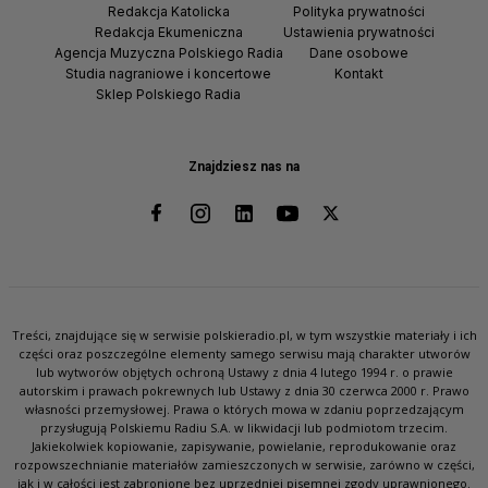
Redakcja Katolicka
Polityka prywatności
Redakcja Ekumeniczna
Ustawienia prywatności
Agencja Muzyczna Polskiego Radia
Dane osobowe
Studia nagraniowe i koncertowe
Kontakt
Sklep Polskiego Radia
Znajdziesz nas na
Treści, znajdujące się w serwisie polskieradio.pl, w tym wszystkie materiały i ich
części oraz poszczególne elementy samego serwisu mają charakter utworów
lub wytworów objętych ochroną Ustawy z dnia 4 lutego 1994 r. o prawie
autorskim i prawach pokrewnych lub Ustawy z dnia 30 czerwca 2000 r. Prawo
własności przemysłowej. Prawa o których mowa w zdaniu poprzedzającym
przysługują Polskiemu Radiu S.A. w likwidacji lub podmiotom trzecim.
Jakiekolwiek kopiowanie, zapisywanie, powielanie, reprodukowanie oraz
rozpowszechnianie materiałów zamieszczonych w serwisie, zarówno w części,
jak i w całości jest zabronione bez uprzedniej pisemnej zgody uprawnionego.