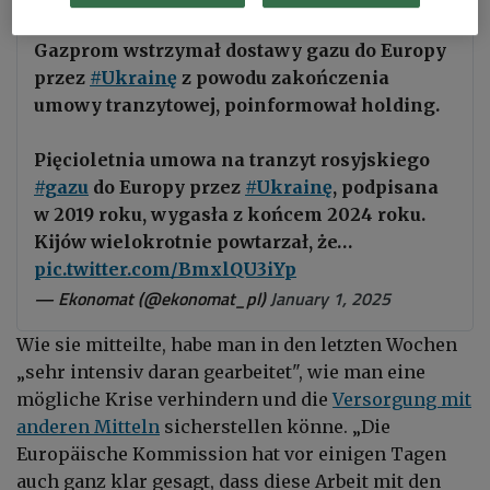
Gazprom wstrzymał dostawy gazu do Europy
przez
#Ukrainę
z powodu zakończenia
umowy tranzytowej, poinformował holding.
Pięcioletnia umowa na tranzyt rosyjskiego
#gazu
do Europy przez
#Ukrainę
, podpisana
w 2019 roku, wygasła z końcem 2024 roku.
Kijów wielokrotnie powtarzał, że…
pic.twitter.com/BmxlQU3iYp
— Ekonomat (@ekonomat_pl)
January 1, 2025
Wie sie mitteilte, habe man in den letzten Wochen
„sehr intensiv daran gearbeitet", wie man eine
mögliche Krise verhindern und die
Versorgung mit
anderen Mitteln
sicherstellen könne. „Die
Europäische Kommission hat vor einigen Tagen
auch ganz klar gesagt, dass diese Arbeit mit den