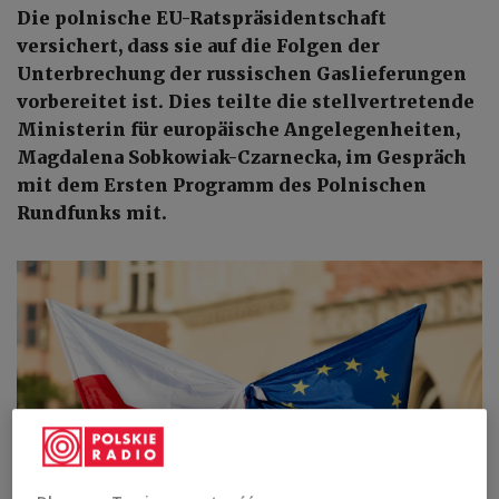
Die polnische EU-Ratspräsidentschaft
versichert, dass sie auf die Folgen der
Unterbrechung der russischen Gaslieferungen
vorbereitet ist. Dies teilte die stellvertretende
Ministerin für europäische Angelegenheiten,
Magdalena Sobkowiak-Czarnecka, im Gespräch
mit dem Ersten Programm des Polnischen
Rundfunks mit.