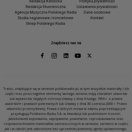
Redakcja Katolicka
Polityka prywatności
Redakcja Ekumeniczna
Ustawienia prywatności
Agencja Muzyczna Polskiego Radia
Dane osobowe
Studia nagraniowe i koncertowe
Kontakt
Sklep Polskiego Radia
Znajdziesz nas na
Treści, znajdujące się w serwisie polskieradio.pl, w tym wszystkie materiały i ich
części oraz poszczególne elementy samego serwisu mają charakter utworów
lub wytworów objętych ochroną Ustawy z dnia 4 lutego 1994 r. o prawie
autorskim i prawach pokrewnych lub Ustawy z dnia 30 czerwca 2000 r. Prawo
własności przemysłowej. Prawa o których mowa w zdaniu poprzedzającym
przysługują Polskiemu Radiu S.A. w likwidacji lub podmiotom trzecim.
Jakiekolwiek kopiowanie, zapisywanie, powielanie, reprodukowanie oraz
rozpowszechnianie materiałów zamieszczonych w serwisie, zarówno w części,
jak i w całości jest zabronione bez uprzedniej pisemnej zgody uprawnionego.