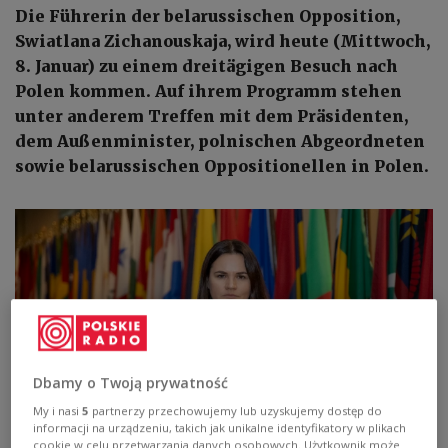
Die Führerin der belarussischen Opposition,
Swiatlana Zichanouskaja, wird heute (Mittwoch,
8. Januar) zu einem dreitägigen Besuch nach
Polen kommen. Auf ihrem Programm stehen
unter anderem Treffen mit dem Präsidenten,
dem Außenminister, polnischen Abgeordneten
sowie belarussischen Oppositionellen in Polen.
Dbamy o Twoją prywatność
My i nasi
5
partnerzy przechowujemy lub uzyskujemy dostęp do
informacji na urządzeniu, takich jak unikalne identyfikatory w plikach
cookie w celu przetwarzania danych osobowych. Użytkownik może