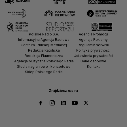
Polskie Radio S.A.
Agencja Promocji
Informacyjna Agencja Radiowa
Agencja Reklamy
Centrum Edukacji Medialnej
Regulamin serwisu
Redakcja Katolicka
Polityka prywatności
Redakcja Ekumeniczna
Ustawienia prywatności
Agencja Muzyczna Polskiego Radia
Dane osobowe
Studia nagraniowe i koncertowe
Kontakt
Sklep Polskiego Radia
Znajdziesz nas na