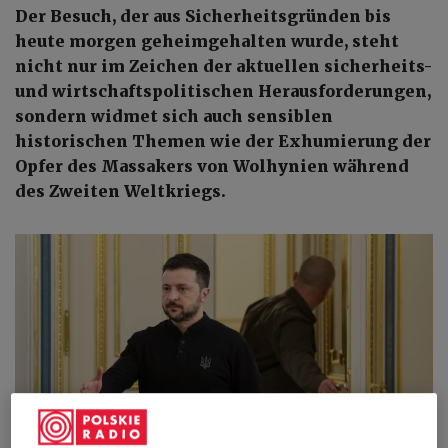
Der Besuch, der aus Sicherheitsgründen bis
heute morgen geheimgehalten wurde, steht
nicht nur im Zeichen der aktuellen sicherheits-
und wirtschaftspolitischen Herausforderungen,
sondern widmet sich auch sensiblen
historischen Themen wie der Exhumierung der
Opfer des Massakers von Wolhynien während
des Zweiten Weltkriegs.