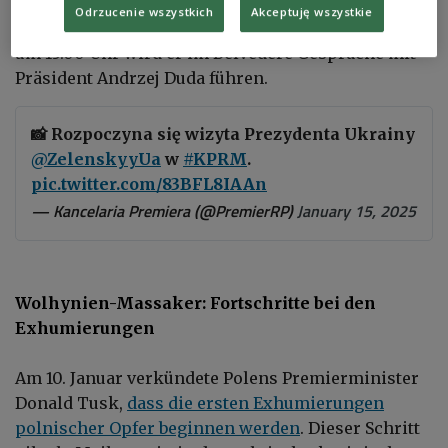
Wolodymyr Zelenski wird um 10.30 Uhr mit
Odrzucenie wszystkich
Akceptuję wszystkie
Premierminister Donald Tusk zusammentreffen,
um 13.00 Uhr wird er im Belvedere Gespräche mit
Präsident Andrzej Duda führen.
📸 Rozpoczyna się wizyta Prezydenta Ukrainy
@ZelenskyyUa
w
#KPRM
.
pic.twitter.com/83BFL8IAAn
— Kancelaria Premiera (@PremierRP)
January 15, 2025
Wolhynien-Massaker: Fortschritte bei den
Exhumierungen
Am 10. Januar verkündete Polens Premierminister
Donald Tusk,
dass die ersten Exhumierungen
polnischer Opfer beginnen werden
. Dieser Schritt