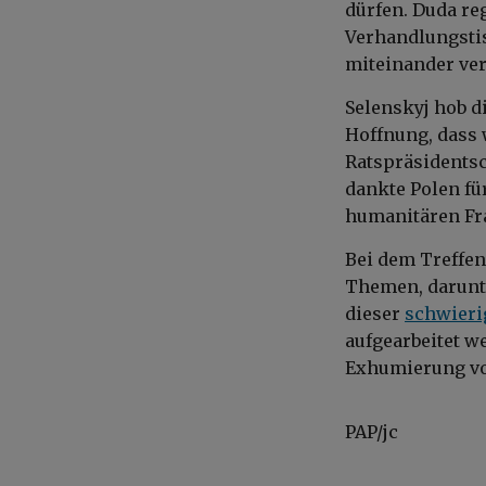
dürfen. Duda re
Verhandlungstis
miteinander ve
Selenskyj hob d
Hoffnung, dass
Ratspräsidentsc
dankte Polen fü
humanitären Fra
Bei dem Treffen
Themen, darunte
dieser
schwieri
aufgearbeitet w
Exhumierung vo
PAP/jc