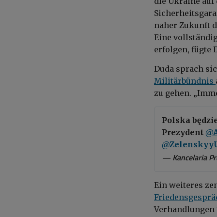
die Ukraine auf
Sicherheitsgaran
naher Zukunft de
Eine vollständi
erfolgen, fügte 
Duda sprach sic
Militärbündnis
zu gehen. „Imme
Polska będzi
Prezydent
@A
@Zelenskyy
— Kancelaria P
Ein weiteres ze
Friedensgespr
Verhandlungen ü