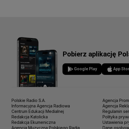
Pobierz aplikację Po
Google Play
App Sto
Polskie Radio S.A.
Agencja Prom
Informacyjna Agencja Radiowa
Agencja Rekl
Centrum Edukacji Medialnej
Regulamin se
Redakcja Katolicka
Polityka pryw
Redakcja Ekumeniczna
Ustawienia pr
Agencja Muzyczna Polskiego Radia
Dane osobo