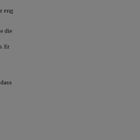
er eng
e die
. Er
 dass