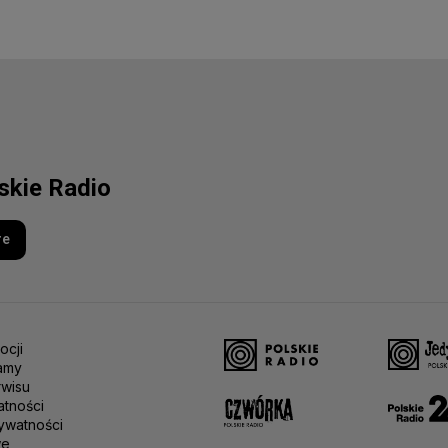
lskie Radio
re
ocji
amy
rwisu
atności
ywatności
we