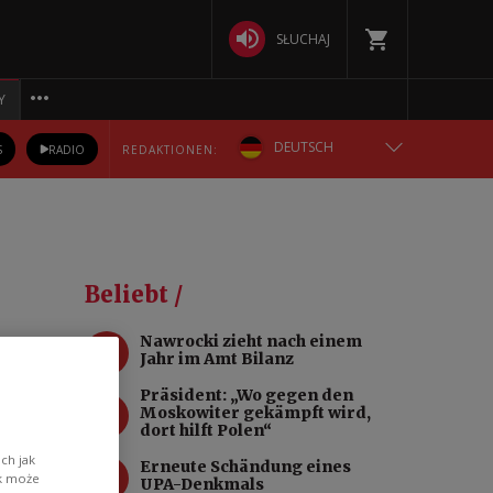
SŁUCHAJ
Y
DEUTSCH
S
RADIO
REDAKTIONEN:
ENGLISH
POLSKA
Beliebt /
РУССКИЙ
1
Nawrocki zieht nach einem
Jahr im Amt Bilanz
БЕЛАРУСКАЯ
Präsident: „Wo gegen den
2
Moskowiter gekämpft wird,
ymyr
УКРАЇНСЬКА
dort hilft Polen“
ch jak
3
Erneute Schändung eines
ik może
UPA-Denkmals