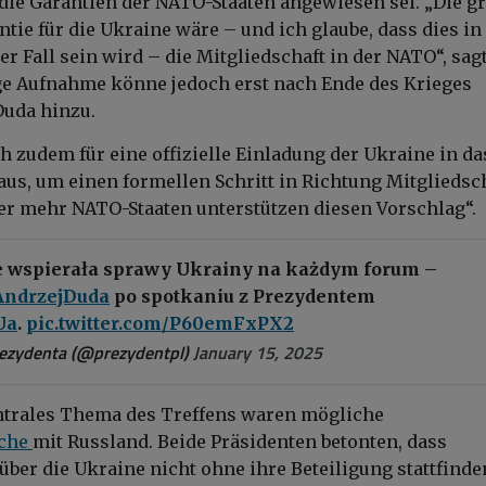
 die Garantien der NATO-Staaten angewiesen sei. „Die g
tie für die Ukraine wäre – und ich glaube, dass dies in
r Fall sein wird – die Mitgliedschaft in der NATO“, sagt
ge Aufnahme könne jedoch erst nach Ende des Krieges
Duda hinzu.
h zudem für eine offizielle Einladung der Ukraine in da
aus, um einen formellen Schritt in Richtung Mitgliedsc
r mehr NATO-Staaten unterstützen diesen Vorschlag“.
e wspierała sprawy Ukrainy na każdym forum –
ndrzejDuda
po spotkaniu z Prezydentem
Ua
.
pic.twitter.com/P60emFxPX2
rezydenta (@prezydentpl)
January 15, 2025
ntrales Thema des Treffens waren mögliche
äche
mit Russland. Beide Präsidenten betonten, dass
ber die Ukraine nicht ohne ihre Beteiligung stattfinde