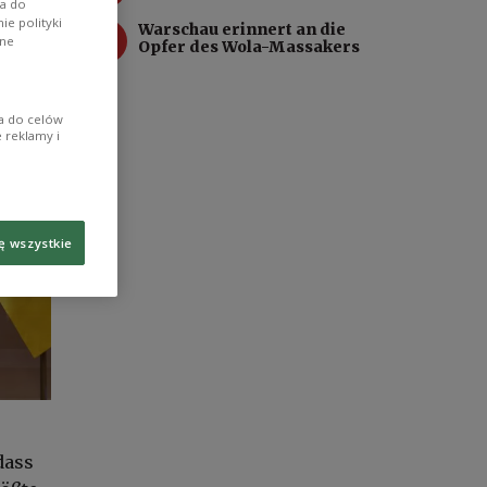
wa do
e polityki
4
Warschau erinnert an die
ane
Opfer des Wola-Massakers
ia do celów
 reklamy i
ę wszystkie
dass