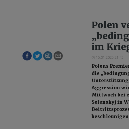
Polen v
„beding
im Krie
15.01.2025 21:45
Polens Premier
die „bedingung
Unterstützung 
Aggression wir
Mittwoch bei 
Selenskyj in W
Beitrittsproze
beschleunigen