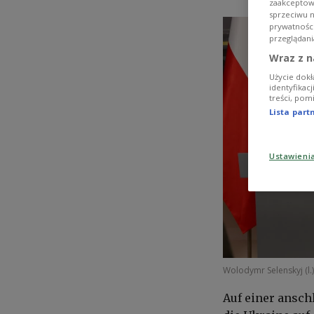
zaakceptowa
sprzeciwu 
prywatnośc
przeglądani
Wraz z n
Użycie dokł
identyfikac
treści, pom
Lista par
Ustawieni
Wolodymr Selenskyj (l.
Auf einer ansch