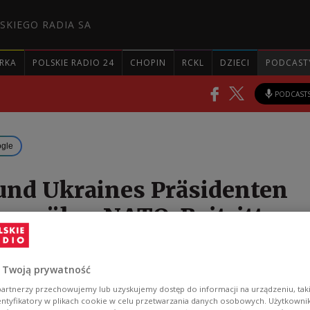
SKIEGO RADIA SA
RKA
POLSKIE RADIO 24
CHOPIN
RCKL
DZIECI
PODCAST
PODCAST
ogle
und Ukraines Präsidenten
eren über NATO-Beitritt
n Polens und der Ukraine, Andrzej Duda und Wolod
 Twoją prywatność
en am Mittwoch über die EU- und NATO-
artnerzy przechowujemy lub uzyskujemy dostęp do informacji na urządzeniu, taki
ebungen der Ukraine gesprochen.
entyfikatory w plikach cookie w celu przetwarzania danych osobowych. Użytkown