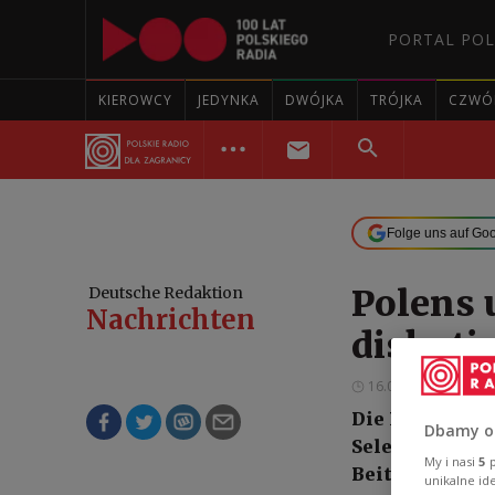
PORTAL POL
KIEROWCY
JEDYNKA
DWÓJKA
TRÓJKA
CZWÓ
Folge uns auf Go
Polens 
Deutsche Redaktion
Nachrichten
diskuti
16.01.2025 09:12
Die Präsidente
Dbamy o
Selenskyj, hab
My i nasi
5
p
Beitrittsbestr
unikalne id