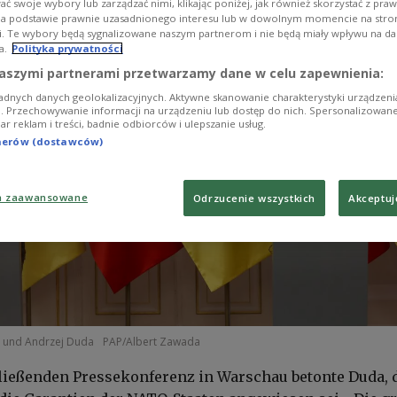
ć swoje wybory lub zarządzać nimi, klikając poniżej, jak również skorzystać z pra
na podstawie prawnie uzasadnionego interesu lub w dowolnym momencie na stroni
i. Te wybory będą sygnalizowane naszym partnerom i nie będą miały wpływu na d
a.
Polityka prywatności
aszymi partnerami przetwarzamy dane w celu zapewnienia:
adnych danych geolokalizacyjnych. Aktywne skanowanie charakterystyki urządzen
ji. Przechowywanie informacji na urządzeniu lub dostęp do nich. Spersonalizowane
iar reklam i treści, badnie odbiorców i ulepszanie usług.
tnerów (dostawców)
a zaawansowane
Odrzucenie wszystkich
Akceptuj
) und Andrzej Duda
PAP/Albert Zawada
ließenden Pressekonferenz in Warschau betonte Duda, 