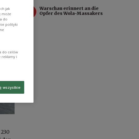
4
Warschau erinnert an die
ch jak
Opfer des Wola-Massakers
ik może
wa do
e polityki
ane
ia do celów
 reklamy i
ę wszystkie
 230