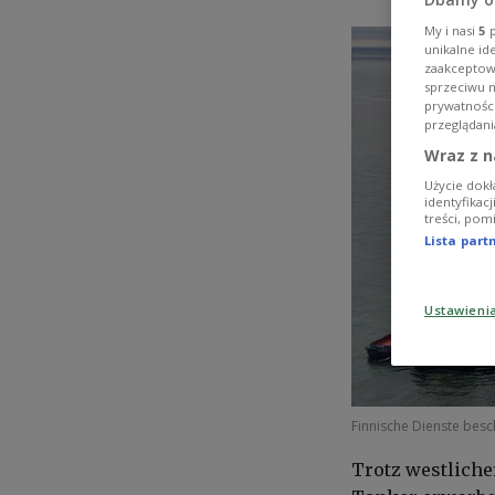
My i nasi
5
p
unikalne id
zaakceptowa
sprzeciwu 
prywatnośc
przeglądani
Wraz z n
Użycie dokł
identyfikac
treści, pom
Lista par
Ustawieni
Finnische Dienste bes
Trotz westliche