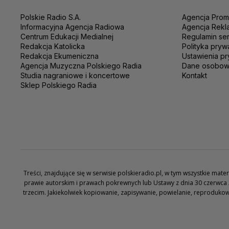
Polskie Radio S.A.
Agencja Prom
Informacyjna Agencja Radiowa
Agencja Rekl
Centrum Edukacji Medialnej
Regulamin se
Redakcja Katolicka
Polityka pryw
Redakcja Ekumeniczna
Ustawienia pr
Agencja Muzyczna Polskiego Radia
Dane osobo
Studia nagraniowe i koncertowe
Kontakt
Sklep Polskiego Radia
Treści, znajdujące się w serwisie polskieradio.pl, w tym wszystkie ma
prawie autorskim i prawach pokrewnych lub Ustawy z dnia 30 czerwca 
trzecim. Jakiekolwiek kopiowanie, zapisywanie, powielanie, reproduko