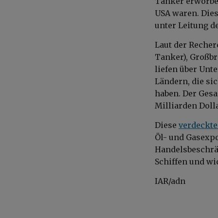
Tanker erworben
USA waren. Dies
unter Leitung 
Laut der Recher
Tanker), Großbri
liefen über Unt
Ländern, die si
haben. Der Gesa
Milliarden Dolla
Diese
verdeckte
Öl- und Gasexpo
Handelsbeschrä
Schiffen und wi
IAR/adn