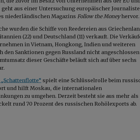
, die zuvor im Besitz von Unternehmen aus der EU un
 geht aus einer Untersuchung europäischer Journalist
des niederländischen Magazins
Follow the Money
hervor.
che wurden die Schiffe von Reedereien aus Griechenlan
tannien (22) und Deutschland (11) verkauft. Die Verkäuf
ernehmen in Vietnam, Hongkong, Indien und weiteren
ch den Sanktionen gegen Russland nicht angeschlossen
mtumsatz dieser Geschäfte beläuft sich auf über sechs
r.
 „Schattenflotte“
spielt eine Schlüsselrolle beim russi
rt und hilft Moskau, die internationalen
nkungen zu umgehen. Derzeit besteht sie aus mehr als
ckelt rund 70 Prozent des russischen Rohölexports ab.