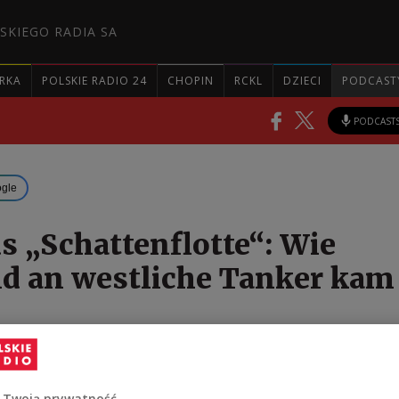
SKIEGO RADIA SA
RKA
POLSKIE RADIO 24
CHOPIN
RCKL
DZIECI
PODCAST
PODCAST
ogle
 „Schattenflotte“: Wie
d an westliche Tanker kam
lotte“ spielt eine Schlüsselrolle beim russischen Öl
hilft Moskau, die internationalen
ränkungen zu umgehen.
 Twoją prywatność