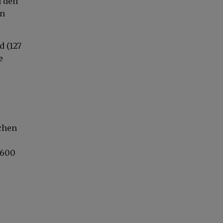
d den
en
d (127
e
schen
 600