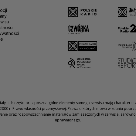
ocji
amy
rwisu
atności
ywatności
we
teriały i ich części oraz poszczególne elementy samego serwisu mają charakter 
2000 r. Prawo własności przemysłowej. Prawa o których mowa w zdaniu poprze
wanie oraz rozpowszechnianie materiałów zamieszczonych w serwisie, zarówno w 
uprawnionego.