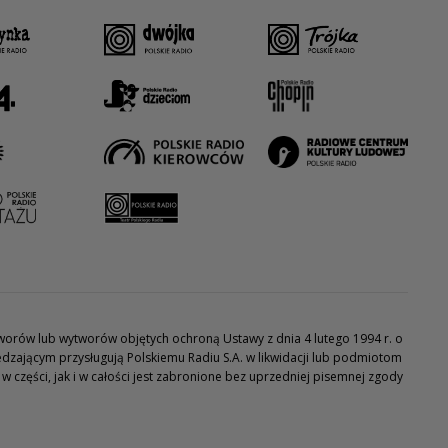
utworów lub wytworów objętych ochroną Ustawy z dnia 4 lutego 1994 r. o
dzającym przysługują Polskiemu Radiu S.A. w likwidacji lub podmiotom
części, jak i w całości jest zabronione bez uprzedniej pisemnej zgody