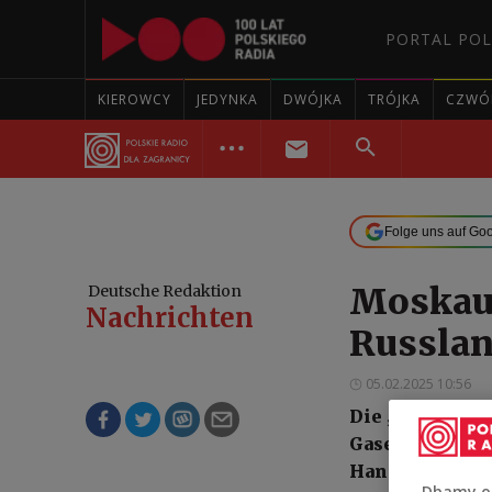
PORTAL POL
KIEROWCY
JEDYNKA
DWÓJKA
TRÓJKA
CZWÓ
Folge uns auf Go
Moskaus
Deutsche Redaktion
Nachrichten
Russlan
05.02.2025 10:56
Die „Schattenf
Gasexport und 
Handelsbesch
Dbamy o