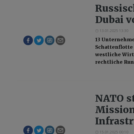
Russisc
Dubai v
13.01.2025 13:30
13 Unternehmen
Schattenflotte
westliche Wirt
rechtliche Run
NATO st
Mission
Infrast
15.01.2025 00:10