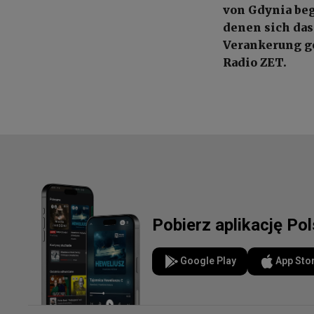
von Gdynia beg
denen sich das
Verankerung ge
Radio ZET.
Pobierz aplikację Po
Google Play
App Sto