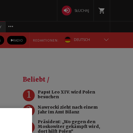
SŁUCHAJ
Y
DEUTSCH
S
RADIO
REDAKTIONEN:
ENGLISH
POLSKA
Beliebt /
РУССКИЙ
1
Papst Leo XIV. wird Polen
besuchen
БЕЛАРУСКАЯ
2
Nawrocki zieht nach einem
Jahr im Amt Bilanz
- und
УКРАЇНСЬКА
Präsident: „Wo gegen den
3
Moskowiter gekämpft wird,
dort hilft Polen“