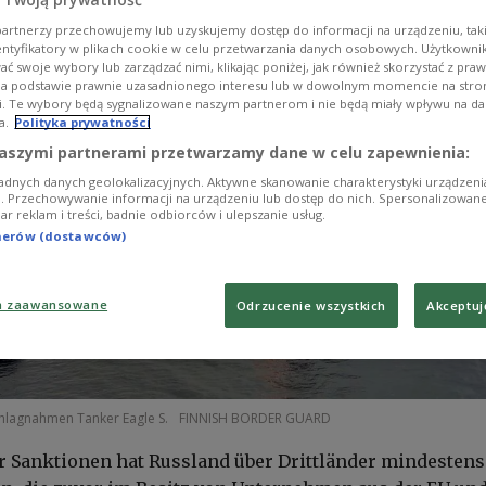
artnerzy przechowujemy lub uzyskujemy dostęp do informacji na urządzeniu, taki
entyfikatory w plikach cookie w celu przetwarzania danych osobowych. Użytkown
ć swoje wybory lub zarządzać nimi, klikając poniżej, jak również skorzystać z pra
na podstawie prawnie uzasadnionego interesu lub w dowolnym momencie na stroni
i. Te wybory będą sygnalizowane naszym partnerom i nie będą miały wpływu na d
a.
Polityka prywatności
aszymi partnerami przetwarzamy dane w celu zapewnienia:
adnych danych geolokalizacyjnych. Aktywne skanowanie charakterystyki urządzen
ji. Przechowywanie informacji na urządzeniu lub dostęp do nich. Spersonalizowane
iar reklam i treści, badnie odbiorców i ulepszanie usług.
tnerów (dostawców)
a zaawansowane
Odrzucenie wszystkich
Akceptuj
chlagnahmen Tanker Eagle S.
FINNISH BORDER GUARD
r Sanktionen hat Russland über Drittländer mindestens