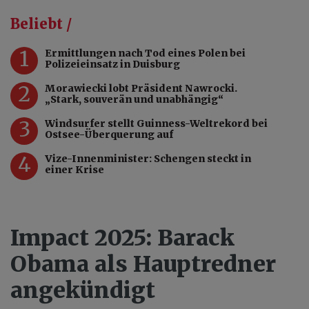
Beliebt /
1
Ermittlungen nach Tod eines Polen bei
Polizeieinsatz in Duisburg
2
Morawiecki lobt Präsident Nawrocki.
„Stark, souverän und unabhängig“
3
Windsurfer stellt Guinness-Weltrekord bei
Ostsee-Überquerung auf
4
Vize-Innenminister: Schengen steckt in
einer Krise
Impact 2025: Barack
Obama als Hauptredner
angekündigt