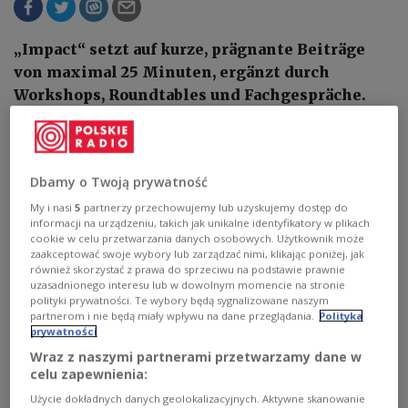
„Impact“ setzt auf kurze, prägnante Beiträge
von maximal 25 Minuten, ergänzt durch
Workshops, Roundtables und Fachgespräche.
Ziel ist es, konkrete Lösungsansätze für
aktuelle Herausforderungen zu entwickeln.
Dbamy o Twoją prywatność
My i nasi
5
partnerzy przechowujemy lub uzyskujemy dostęp do
informacji na urządzeniu, takich jak unikalne identyfikatory w plikach
cookie w celu przetwarzania danych osobowych. Użytkownik może
zaakceptować swoje wybory lub zarządzać nimi, klikając poniżej, jak
również skorzystać z prawa do sprzeciwu na podstawie prawnie
uzasadnionego interesu lub w dowolnym momencie na stronie
polityki prywatności. Te wybory będą sygnalizowane naszym
partnerom i nie będą miały wpływu na dane przeglądania.
Polityka
prywatności
Wraz z naszymi partnerami przetwarzamy dane w
celu zapewnienia:
Użycie dokładnych danych geolokalizacyjnych. Aktywne skanowanie