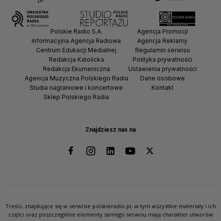
Polskie Radio S.A.
Agencja Promocji
Informacyjna Agencja Radiowa
Agencja Reklamy
Centrum Edukacji Medialnej
Regulamin serwisu
Redakcja Katolicka
Polityka prywatności
Redakcja Ekumeniczna
Ustawienia prywatności
Agencja Muzyczna Polskiego Radia
Dane osobowe
Studia nagraniowe i koncertowe
Kontakt
Sklep Polskiego Radia
Znajdziesz nas na
Treści, znajdujące się w serwisie polskieradio.pl, w tym wszystkie materiały i ich
części oraz poszczególne elementy samego serwisu mają charakter utworów