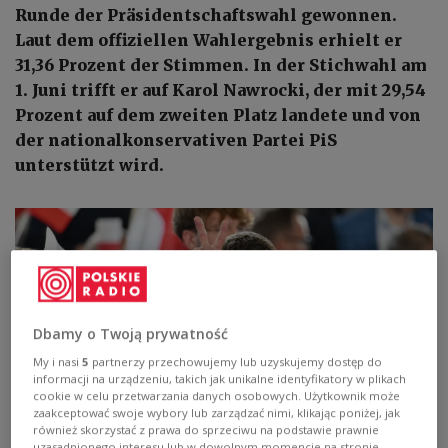
Runde der Präsidentschaftswahl gewonnen.
Laut dem offiziellen Wahlergebnis erhielt er
31,36 Prozent der Stimmen. In der Stichwahl am
1. Juni trifft er auf Karol Nawrocki, der mit 29,54
Prozent auf dem zweiten Platz landete und von
der nationalkonservativen Partei PiS
unterstützt wird.
Dbamy o Twoją prywatność
My i nasi
5
partnerzy przechowujemy lub uzyskujemy dostęp do
informacji na urządzeniu, takich jak unikalne identyfikatory w plikach
cookie w celu przetwarzania danych osobowych. Użytkownik może
zaakceptować swoje wybory lub zarządzać nimi, klikając poniżej, jak
również skorzystać z prawa do sprzeciwu na podstawie prawnie
uzasadnionego interesu lub w dowolnym momencie na stronie