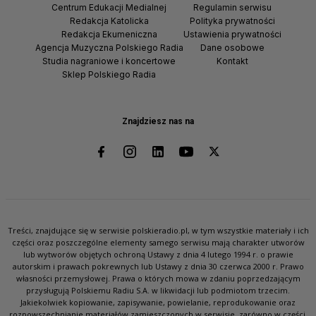
Centrum Edukacji Medialnej
Regulamin serwisu
Redakcja Katolicka
Polityka prywatności
Redakcja Ekumeniczna
Ustawienia prywatności
Agencja Muzyczna Polskiego Radia
Dane osobowe
Studia nagraniowe i koncertowe
Kontakt
Sklep Polskiego Radia
Znajdziesz nas na
Treści, znajdujące się w serwisie polskieradio.pl, w tym wszystkie materiały i ich
części oraz poszczególne elementy samego serwisu mają charakter utworów
lub wytworów objętych ochroną Ustawy z dnia 4 lutego 1994 r. o prawie
autorskim i prawach pokrewnych lub Ustawy z dnia 30 czerwca 2000 r. Prawo
własności przemysłowej. Prawa o których mowa w zdaniu poprzedzającym
przysługują Polskiemu Radiu S.A. w likwidacji lub podmiotom trzecim.
Jakiekolwiek kopiowanie, zapisywanie, powielanie, reprodukowanie oraz
rozpowszechnianie materiałów zamieszczonych w serwisie, zarówno w części,