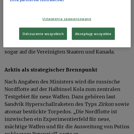
Rosja gromadzi siły w Arktyce
AP/Associated Press/East News
Ustawienia zaawansowane
„Russland sammelt in der Region des Polarkreises
nukleare Waffen und modernste Unterseeboote“,
Odrzucenie wszystkich
Akceptuję wszystkie
sagte Sandvik. Die Aufrüstung ziele nicht nur auf
Norwegen, sondern auch auf Großbritannien und
sogar auf die Vereinigten Staaten und Kanada.
Arktis als strategischer Brennpunkt
Nach Angaben des Ministers wird die russische
Nordflotte auf der Halbinsel Kola zum zentralen
Testgebiet für neue Waffen. Dazu gehören laut
Sandvik Hyperschallraketen des Typs
Zirkon
sowie
atomar bestückte Torpedos. „Die Nordflotte ist
inzwischen ein Experimentierfeld für neue,
mächtige Waffen und für die Ausweitung von Putins
nuklearem Potenzial“, sagte er.