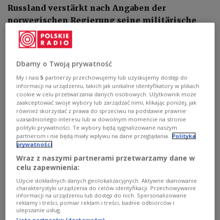
Russland verstärkt nach Angaben der
norwegischen Regierung seine militärische
Präsenz in der Arktis und stationiert dort
Atomwaffen und U-Boote. Das sagte der
norwegische Verteidigungsminister Tore
Dbamy o Twoją prywatność
Sandvik der britischen Zeitung The Telegraph.
My i nasi
5
partnerzy przechowujemy lub uzyskujemy dostęp do
Demnach bereitet sich Moskau offenbar auf
informacji na urządzeniu, takich jak unikalne identyfikatory w plikach
einen möglichen Konflikt mit der NATO vor.
cookie w celu przetwarzania danych osobowych. Użytkownik może
zaakceptować swoje wybory lub zarządzać nimi, klikając poniżej, jak
również skorzystać z prawa do sprzeciwu na podstawie prawnie
uzasadnionego interesu lub w dowolnym momencie na stronie
polityki prywatności. Te wybory będą sygnalizowane naszym
partnerom i nie będą miały wpływu na dane przeglądania.
Polityka
prywatności
Wraz z naszymi partnerami przetwarzamy dane w
celu zapewnienia:
Użycie dokładnych danych geolokalizacyjnych. Aktywne skanowanie
charakterystyki urządzenia do celów identyfikacji. Przechowywanie
informacji na urządzeniu lub dostęp do nich. Spersonalizowane
reklamy i treści, pomiar reklam i treści, badnie odbiorców i
ulepszanie usług.
Lista partnerów (dostawców)