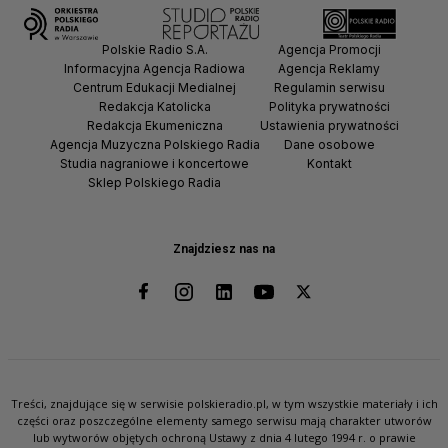
Polskie Radio S.A.
Agencja Promocji
Informacyjna Agencja Radiowa
Agencja Reklamy
Centrum Edukacji Medialnej
Regulamin serwisu
Redakcja Katolicka
Polityka prywatności
Redakcja Ekumeniczna
Ustawienia prywatności
Agencja Muzyczna Polskiego Radia
Dane osobowe
Studia nagraniowe i koncertowe
Kontakt
Sklep Polskiego Radia
Znajdziesz nas na
Treści, znajdujące się w serwisie polskieradio.pl, w tym wszystkie materiały i ich
części oraz poszczególne elementy samego serwisu mają charakter utworów
lub wytworów objętych ochroną Ustawy z dnia 4 lutego 1994 r. o prawie