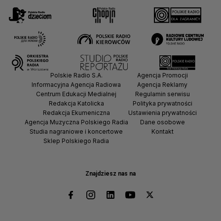
Polskie Radio S.A.
Agencja Promocji
Informacyjna Agencja Radiowa
Agencja Reklamy
Centrum Edukacji Medialnej
Regulamin serwisu
Redakcja Katolicka
Polityka prywatności
Redakcja Ekumeniczna
Ustawienia prywatności
Agencja Muzyczna Polskiego Radia
Dane osobowe
Studia nagraniowe i koncertowe
Kontakt
Sklep Polskiego Radia
Znajdziesz nas na