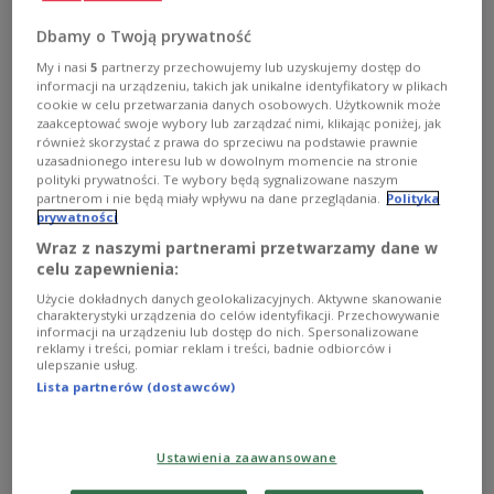
Dbamy o Twoją prywatność
My i nasi
5
partnerzy przechowujemy lub uzyskujemy dostęp do
informacji na urządzeniu, takich jak unikalne identyfikatory w plikach
cookie w celu przetwarzania danych osobowych. Użytkownik może
zaakceptować swoje wybory lub zarządzać nimi, klikając poniżej, jak
również skorzystać z prawa do sprzeciwu na podstawie prawnie
Der 2024 gestartete Schild Ost ist Teil von Polens umfassender Strategie,
uzasadnionego interesu lub w dowolnym momencie na stronie
die östlichen Verteidigungsanlagen angesichts zunehmender regionaler
polityki prywatności. Te wybory będą sygnalizowane naszym
Sicherheitsbedenken zu stärken.
Sztab Generalny WP/X
partnerom i nie będą miały wpływu na dane przeglądania.
Polityka
prywatności
Zwei Depots seien bereits fertig, 12 weitere
Wraz z naszymi partnerami przetwarzamy dane w
befinden sich im Bau. Insgesamt seien mehr als
celu zapewnienia:
100 Materiallager geplant, jeweils eines in jeder
Użycie dokładnych danych geolokalizacyjnych. Aktywne skanowanie
Grenzgemeinde entlang der östlichen und
charakterystyki urządzenia do celów identyfikacji. Przechowywanie
informacji na urządzeniu lub dostęp do nich. Spersonalizowane
nördlichen Grenze Polens. Die Depots sollen
reklamy i treści, pomiar reklam i treści, badnie odbiorców i
ulepszanie usług.
Betonbarrieren, Stacheldraht sowie Ausrüstung
Lista partnerów (dostawców)
zum Bau von
Schützengräben
und anderen
Befestigungen enthalten. Jedes Lager ist für rund
fünf Kilometer Verteidigungsanlagen ausgelegt.
Ustawienia zaawansowane