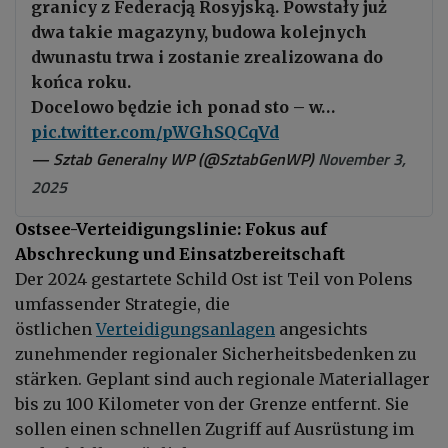
granicy z Federacją Rosyjską. Powstały już
dwa takie magazyny, budowa kolejnych
dwunastu trwa i zostanie zrealizowana do
końca roku.
Docelowo będzie ich ponad sto – w…
pic.twitter.com/pWGhSQCqVd
— Sztab Generalny WP (@SztabGenWP)
November 3,
2025
Ostsee-Verteidigungslinie: Fokus auf
Abschreckung und Einsatzbereitschaft
Der 2024 gestartete Schild Ost ist Teil von Polens
umfassender Strategie, die
östlichen
Verteidigungsanlagen
angesichts
zunehmender regionaler Sicherheitsbedenken zu
stärken. Geplant sind auch regionale Materiallager
bis zu 100 Kilometer von der Grenze entfernt. Sie
sollen einen schnellen Zugriff auf Ausrüstung im