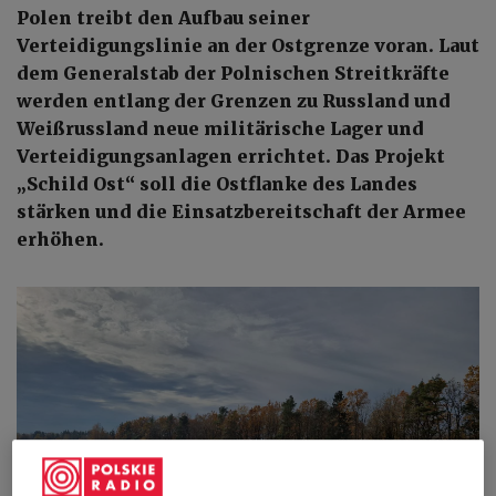
Polen treibt den Aufbau seiner
Verteidigungslinie an der Ostgrenze voran. Laut
dem Generalstab der Polnischen Streitkräfte
werden entlang der Grenzen zu Russland und
Weißrussland neue militärische Lager und
Verteidigungsanlagen errichtet. Das Projekt
„Schild Ost“ soll die Ostflanke des Landes
stärken und die Einsatzbereitschaft der Armee
erhöhen.