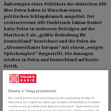
Äußerungen eines Politikers der deutschen AfD
über Polen haben in Warschau einen
politischen Schlagabtausch ausgelöst. Der
rechtsextreme AfD-Funktionär Fabian Keubel
hatte Polen in mehreren Beiträgen auf der
Plattform X als „größte Bedrohung für
Deutschland“ bezeichnet und die Polen als
„Afroamerikaner Europas“ mit einem „ewigen
Opferkomplex“ dargestellt. Die Aussagen
stießen in Polen und Deutschland auf breite
Kritik.
Dbamy o Twoją prywatność
My i nasi
5
partnerzy przechowujemy lub uzyskujemy dostęp do
informacji na urządzeniu, takich jak unikalne identyfikatory w plikach
cookie w celu przetwarzania danych osobowych. Użytkownik może
zaakceptować swoje wybory lub zarządzać nimi, klikając poniżej, jak