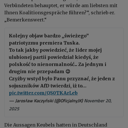
Verbündeten behauptet, er würde am liebsten mit
Ihnen Koalitionsgespräche führen?“, schrieb er.
„Bemerkenswert.“
Kolejny objaw bardzo „świeżego”
patriotyzmu premiera Tuska.
To tak jakby powiedzieć, że lider mojej
ulubionej partii powiedział kiedyś, że
polskość to nienormalność... Za jednym i
drugim nie przepadam 😉
Czyżby wstyd było Panu przyznać, że jeden z
sojuszników AfD twierdzi, iż to…
pic.twitter.com/QS0TKArLeb
— Jarosław Kaczyński (@OficjalnyJK)
November 20,
2025
Die Aussagen Keubels hatten in Deutschland