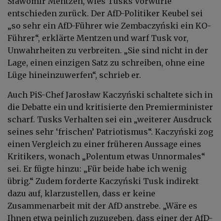
Sławomir Mentzen, wies Tusks Vorwürfe
entschieden zurück. Der AfD-Politiker Keubel sei
„so sehr ein AfD-Führer wie Zembaczyński ein KO-
Führer“, erklärte Mentzen und warf Tusk vor,
Unwahrheiten zu verbreiten. „Sie sind nicht in der
Lage, einen einzigen Satz zu schreiben, ohne eine
Lüge hineinzuwerfen“, schrieb er.
Auch PiS-Chef Jarosław Kaczyński schaltete sich in
die Debatte ein und kritisierte den Premierminister
scharf. Tusks Verhalten sei ein „weiterer Ausdruck
seines sehr ‘frischen’ Patriotismus“. Kaczyński zog
einen Vergleich zu einer früheren Aussage eines
Kritikers, wonach „Polentum etwas Unnormales“
sei. Er fügte hinzu: „Für beide habe ich wenig
übrig.“ Zudem forderte Kaczyński Tusk indirekt
dazu auf, klarzustellen, dass er keine
Zusammenarbeit mit der AfD anstrebe. „Wäre es
Ihnen etwa peinlich zuzugeben, dass einer der AfD-