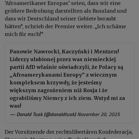
‘Afroamerikaner Europas’ seien, dass wir eine
größere Bedrohung darstellten als Russland und
dass wir Deutschland seiner Gebiete beraubt
hätten“, schrieb der Premier weiter. „Ich schäme
mich für euch!“
Panowie Nawrocki, Kaczyński i Mentzen!
Liderzy ulubionej przez was niemieckiej
partii AfD właśnie oświadczyli, że Polacy są
„Afroamerykanami Europy” z wiecznym
kompleksem krzywdy, że jesteśmy
większym zagrożeniem niż Rosja i że
ograbiliśmy Niemcy z ich ziem. Wstyd mi za
was!
— Donald Tusk (@donaldtusk)
November 20, 2025
Der Vorsitzende der rechtslibertären Konfederacja,