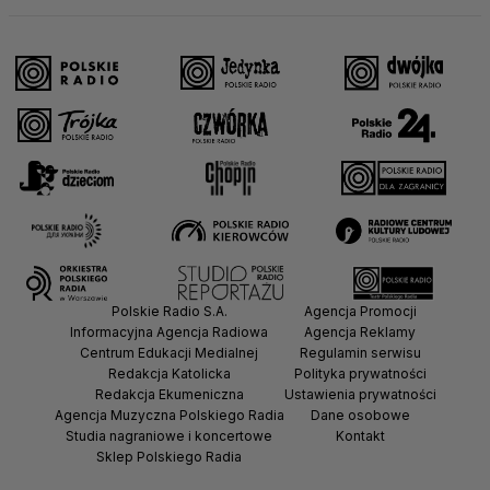
Polskie Radio S.A.
Agencja Promocji
Informacyjna Agencja Radiowa
Agencja Reklamy
Centrum Edukacji Medialnej
Regulamin serwisu
Redakcja Katolicka
Polityka prywatności
Redakcja Ekumeniczna
Ustawienia prywatności
Agencja Muzyczna Polskiego Radia
Dane osobowe
Studia nagraniowe i koncertowe
Kontakt
Sklep Polskiego Radia