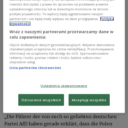
również skorzystać z prawa do sprzeciwu na podstawie prawnie
uzasadnionego interesu lub w dowolnym momencie na stronie
polityki prywatności. Te wybory będą sygnalizowane naszym
partnerom i nie będą miały wpływu na dane przeglądania.
Polityka
prywatności
Premierminister Donald Tusk
Filip Naumienko/East News
Wraz z naszymi partnerami przetwarzamy dane w
celu zapewnienia:
Der polnische Ministerpräsident Donald Tusk
Użycie dokładnych danych geolokalizacyjnych. Aktywne skanowanie
reagierte scharf und wandte sich öffentlich an drei
charakterystyki urządzenia do celów identyfikacji. Przechowywanie
informacji na urządzeniu lub dostęp do nich. Spersonalizowane
prominente Politiker der Opposition. In einem
reklamy i treści, pomiar reklam i treści, badnie odbiorców i
ulepszanie usług.
Beitrag auf X schrieb er: „Ich schäme mich für
Lista partnerów (dostawców)
euch!“ Adressiert war der Kommentar an den
Präsidenten Karol Nawrocki, sowie an die
Oppositionspolitiker Jarosław Kaczyński und
Ustawienia zaawansowane
Sławomir Mentzen.
Odrzucenie wszystkich
Akceptuję wszystkie
Tusk warf ihnen vor, zu nah an der AfD zu stehen.
„Die Führer der von euch so geliebten deutschen
Partei AfD haben gerade erklärt, dass die Polen