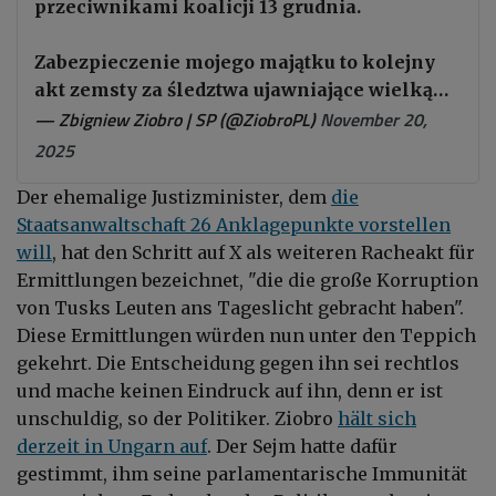
przeciwnikami koalicji 13 grudnia.
Zabezpieczenie mojego majątku to kolejny
akt zemsty za śledztwa ujawniające wielką…
— Zbigniew Ziobro | SP (@ZiobroPL)
November 20,
2025
Der ehemalige Justizminister, dem
die
Staatsanwaltschaft 26 Anklagepunkte vorstellen
will
, hat den Schritt auf X als weiteren Racheakt für
Ermittlungen bezeichnet, "die die große Korruption
von Tusks Leuten ans Tageslicht gebracht haben".
Diese Ermittlungen würden nun unter den Teppich
gekehrt. Die Entscheidung gegen ihn sei rechtlos
und mache keinen Eindruck auf ihn, denn er ist
unschuldig, so der Politiker. Ziobro
hält sich
derzeit in Ungarn auf
. Der Sejm hatte dafür
gestimmt, ihm seine parlamentarische Immunität