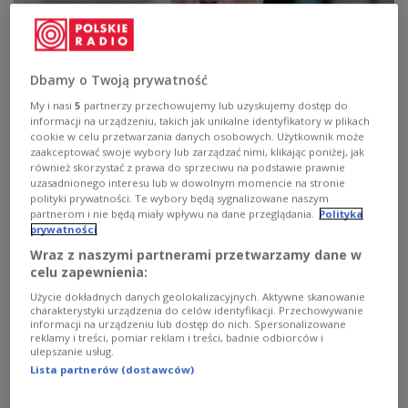
Dbamy o Twoją prywatność
My i nasi
5
partnerzy przechowujemy lub uzyskujemy dostęp do
Prokuratura zabezpieczyła majątek Zbigniewa Ziobry w śledztwie w
informacji na urządzeniu, takich jak unikalne identyfikatory w plikach
sprawie Funduszu Sprawiedliwości
Marysia Zawada/REPORTER
cookie w celu przetwarzania danych osobowych. Użytkownik może
zaakceptować swoje wybory lub zarządzać nimi, klikając poniżej, jak
Die Staatsanwaltschaft hat im
również skorzystać z prawa do sprzeciwu na podstawie prawnie
Ermittlungsverfahren zum Justizfonds
uzasadnionego interesu lub w dowolnym momencie na stronie
polityki prywatności. Te wybory będą sygnalizowane naszym
Vermögenswerte des ehemaligen Justizministers
partnerom i nie będą miały wpływu na dane przeglądania.
Polityka
Zbigniew Ziobro gesichert. Dazu gehören
prywatności
Zwangshypotheken auf seine Immobilien sowie die
Wraz z naszymi partnerami przetwarzamy dane w
celu zapewnienia:
Beschlagnahmung von Mitteln auf seinem
Bankkonto.
Użycie dokładnych danych geolokalizacyjnych. Aktywne skanowanie
charakterystyki urządzenia do celów identyfikacji. Przechowywanie
informacji na urządzeniu lub dostęp do nich. Spersonalizowane
reklamy i treści, pomiar reklam i treści, badnie odbiorców i
ulepszanie usług.
Lista partnerów (dostawców)
Prokuratura zabezpieczyła majątek