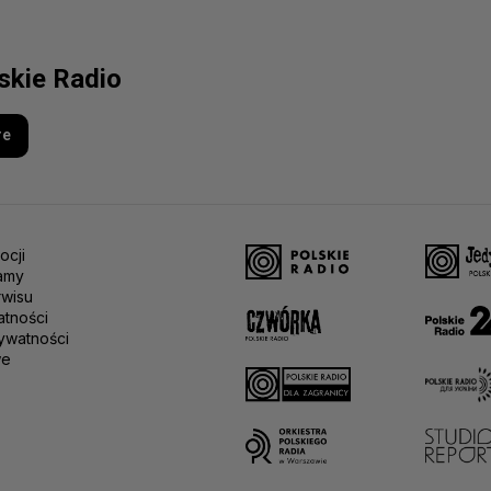
lskie Radio
re
ocji
amy
rwisu
atności
ywatności
we