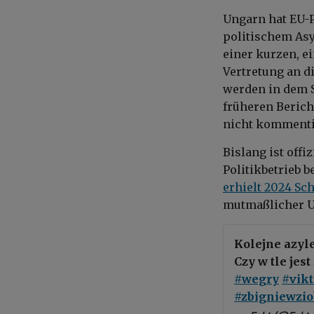
Ungarn hat EU-
politischem Asy
einer kurzen, e
Vertretung an d
werden in dem S
früheren Berich
nicht kommenti
Bislang ist offi
Politikbetrieb b
erhielt 2024 Sc
mutmaßlicher U
Kolejne azyl
Czy w tle jes
#wegry
#vik
#zbigniewzio