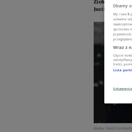
Ziobro 26 Stra
Dbamy o
Justizfonds.
My i nasi
5
p
unikalne id
zaakceptowa
sprzeciwu 
prywatnośc
przeglądani
Wraz z n
Użycie dokł
identyfikac
treści, pom
Lista par
Ustawieni
Media: dwóch polskich