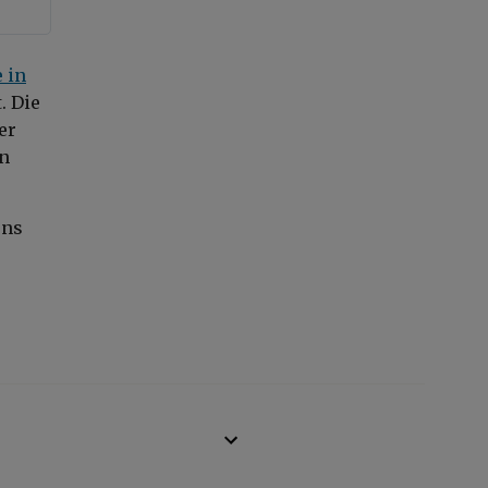
 in
. Die
er
en
ens