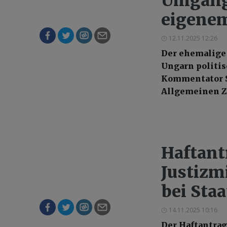
Umgang
eigene
12.11.2025 12:26
Der ehemalige 
Ungarn politis
Kommentator S
Allgemeinen Z
Haftant
Justizmi
bei Sta
14.11.2025 10:16
Der Haftantrag 