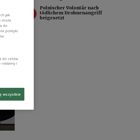
den
Polnischer Volontär nach
4
tödlichem Drohnenangriff
ch jak
beigesetzt
ik może
wa do
e polityki
ane
ia do celów
 reklamy i
ę wszystkie