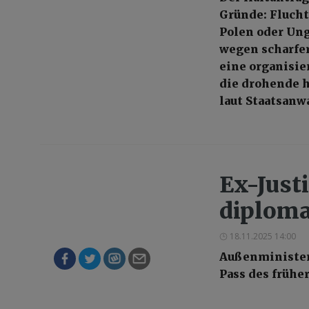
Gründe: Flucht
Polen oder Ung
wegen scharfer
eine organisie
die drohende h
laut Staatsanw
Ex-Just
diploma
18.11.2025 14:00
Außenminister
Pass des frühe