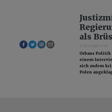
Justizm
Regieru
als Brü
12.12.2025 11:10
Orbans Politik 
einem Intervie
sich zudem kri
Polen angekla