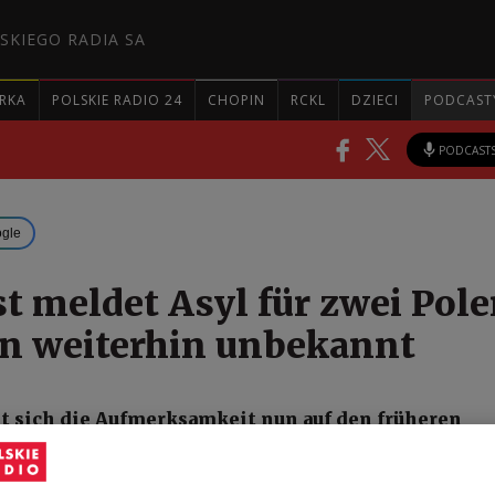
SKIEGO RADIA SA
RKA
POLSKIE RADIO 24
CHOPIN
RCKL
DZIECI
PODCAST
PODCAST
ogle
t meldet Asyl für zwei Pol
n weiterhin unbekannt
et sich die Aufmerksamkeit nun auf den früheren
 Zbigniew Ziobro, der sich im vergangenen Jahr zei
fgehalten hatte. Die polnische Staatsanwaltschaft w