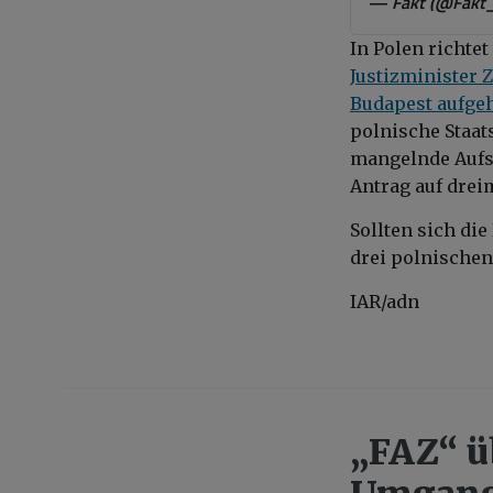
— Fakt (@Fakt
In Polen richte
Justizminister 
Budapest aufgeh
polnische Staats
mangelnde Aufsi
Antrag auf drei
Sollten sich di
drei polnischen
IAR/adn
„FAZ“ ü