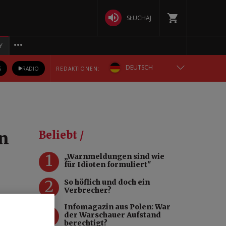
SŁUCHAJ
Y
DEUTSCH
S
RADIO
REDAKTIONEN:
ENGLISH
POLSKA
en
Beliebt /
РУССКИЙ
1
„Warnmeldungen sind wie
für Idioten formuliert"
БЕЛАРУСКАЯ
2
So höflich und doch ein
Verbrecher?
УКРАЇНСЬКА
tweise
Infomagazin aus Polen: War
3
der Warschauer Aufstand
ill
berechtigt?