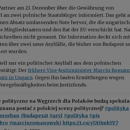
Partner am 23. Dezember über die Gewährung von
l an zwei polnische Staatsbürger informiert. Das geht 
inen Absatz umfassenden Note hervor, die die ungarisch
ie Mitgliedstaaten und den Rat der EU verschickt hat. 
chreiben nicht genannt. Die Information deckt sich mi
ten über zwei neue Asylfälle, die bisher von Budapest se
ert wurden.
ziell nur ein politischer Asylfall aus dem polnischen
estätigt: Der
frühere Vize-Justizminister Marcin Roman
hutz in Ungarn
. Gegen ihn laufen Ermittlungen wegen
nregelmäßigkeiten beim Justizfonds.
e polityczne na Węgrzech dla Polaków budzą spekulac
t znana postać z polskiej sceny politycznej?
#polityka
tororban
#budapeszt
#azyl
#polityka
#pis
bro
#marcinromanowski
https://t.co/yUtiJmb3V7