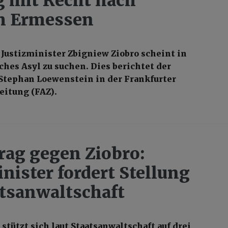
 mit Recht nach
m Ermessen
Justizminister Zbigniew Ziobro scheint in
ches Asyl zu suchen. Dies berichtet der
tephan Loewenstein in der Frankfurter
eitung (FAZ).
rag gegen Ziobro:
nister fordert Stellung
atsanwaltschaft
stützt sich laut Staatsanwaltschaft auf drei