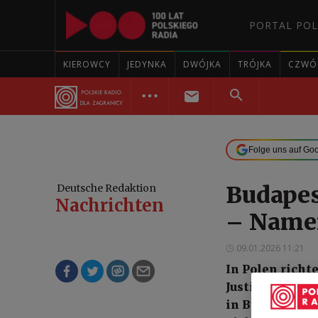
PORTAL POL
KIEROWCY
JEDYNKA
DWÓJKA
TRÓJKA
CZWÓ
Folge uns auf Go
Budapes
Deutsche Redaktion
Nachrichten
– Name
09.01.2026 11:21
In Polen richt
Justizminister
in Budapest au