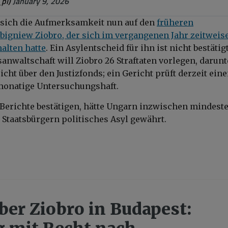
_pl)
January 9, 2026
t sich die Aufmerksamkeit nun auf den
früheren
Zbigniew Ziobro, der sich im vergangenen Jahr zeitweise
alten hatte
. Ein Asylentscheid für ihn ist nicht bestätigt
anwaltschaft will Ziobro 26 Straftaten vorlegen, darunt
cht über den Justizfonds; ein Gericht prüft derzeit ein
monatige Untersuchungshaft.
e Berichte bestätigen, hätte Ungarn inzwischen mindest
 Staatsbürgern politisches Asyl gewährt.
ber Ziobro in Budapest: