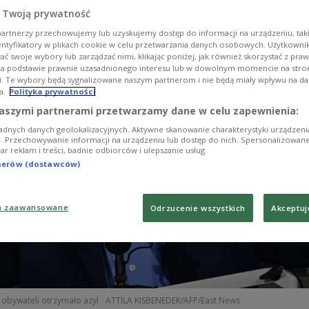
ftaten vorlegen, darunter mangelnde Aufsicht über 
 Twoją prywatność
artnerzy przechowujemy lub uzyskujemy dostęp do informacji na urządzeniu, taki
entyfikatory w plikach cookie w celu przetwarzania danych osobowych. Użytkown
ć swoje wybory lub zarządzać nimi, klikając poniżej, jak również skorzystać z pra
na podstawie prawnie uzasadnionego interesu lub w dowolnym momencie na stroni
i. Te wybory będą sygnalizowane naszym partnerom i nie będą miały wpływu na d
a.
Polityka prywatności
aszymi partnerami przetwarzamy dane w celu zapewnienia:
adnych danych geolokalizacyjnych. Aktywne skanowanie charakterystyki urządzen
ji. Przechowywanie informacji na urządzeniu lub dostęp do nich. Spersonalizowane
iar reklam i treści, badnie odbiorców i ulepszanie usług.
tnerów (dostawców)
a zaawansowane
Odrzucenie wszystkich
Akceptuj
 obywateli otrzymało azyl
ATTILA KISBENEDEK/AFP/East News