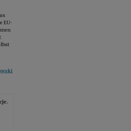
aus
e EU-
Namen
t
lbst
owski
je.