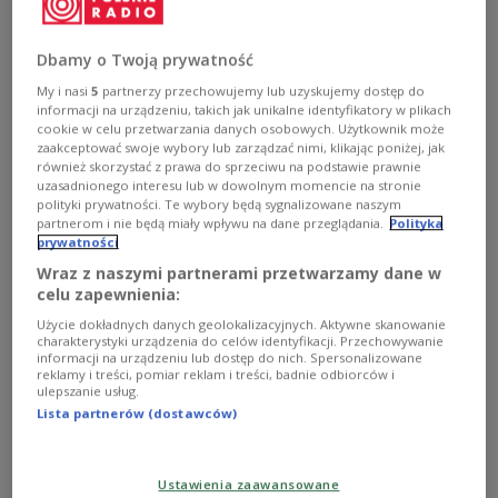
Dbamy o Twoją prywatność
Der ukrainische Präsident Wolodymyr Selenskyj nimmt den Ewald-von-
Kleist-Preis im Beisein des polnischen Ministerpräsidenten Donald Tusk,
My i nasi
5
partnerzy przechowujemy lub uzyskujemy dostęp do
des MSC-Vorsitzenden Wolfgang Ischinger (2. v. l.) und des bayerischen
informacji na urządzeniu, takich jak unikalne identyfikatory w plikach
Ministerpräsidenten Markus Söder (r.) auf der 62. Münchner
cookie w celu przetwarzania danych osobowych. Użytkownik może
Sicherheitskonferenz am 15. Februar 2026 in München entgegen. Selenskyj
zaakceptować swoje wybory lub zarządzać nimi, klikając poniżej, jak
nimmt den
EPA/RONALD WITTEK
również skorzystać z prawa do sprzeciwu na podstawie prawnie
uzasadnionego interesu lub w dowolnym momencie na stronie
Bei der Preisverleihung auf der Münchner
polityki prywatności. Te wybory będą sygnalizowane naszym
Sicherheitskonferenz sagte Donald Tusk, die
partnerom i nie będą miały wpływu na dane przeglądania.
Polityka
prywatności
Ukrainer verdienten den höchsten Respekt der
Wraz z naszymi partnerami przetwarzamy dane w
freien Welt für ihren Widerstand gegen die
celu zapewnienia:
russische Invasion
. „Es gibt keinen Preis, der gut
Użycie dokładnych danych geolokalizacyjnych. Aktywne skanowanie
genug wäre. Selbst der Nobelpreis wäre nicht gut
charakterystyki urządzenia do celów identyfikacji. Przechowywanie
informacji na urządzeniu lub dostęp do nich. Spersonalizowane
genug“, erklärte er. Die Ukraine sei ein Beispiel für
reklamy i treści, pomiar reklam i treści, badnie odbiorców i
Mut, Entschlossenheit und Opferbereitschaft von
ulepszanie usług.
Lista partnerów (dostawców)
Soldaten wie Zivilisten.
Tusk wies Behauptungen entschieden zurück,
Ustawienia zaawansowane