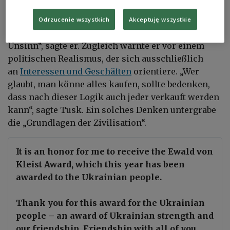
Europa oder die NATO befänden sich im
Niedergang. „Ich höre Meinungen, Europa stehe
Odrzucenie wszystkich
Akceptuję wszystkie
vor dem Zusammenbruch, die Nato sei überholt […]
Unsinn“, sagte er. Zugleich warnte er vor einem
politischen Realismus, der sich ausschließlich
an
Interessen und Geschäften
orientiere. „Wer
glaubt, man könne alles kaufen, sollte bedenken,
dass nach dieser Logik auch jeder verkauft werden
kann“, sagte Tusk. Ein solches Denken untergrabe
die „Grundlagen der Zivilisation“.
It is an honor for me to receive the Ewald von
Kleist Award, which this year has been
awarded to the Ukrainian people.
Thank you for this award for the Ukrainian
people – an award of Ukrainian strength and
our friendship. Friendship with all of you.