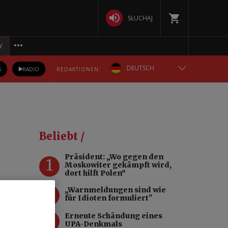
SŁUCHAJ
Y
DEUTSCH
S
RADIO
REDAKTIONEN:
ENGLISH
POLSKA
Beliebt /
РУССКИЙ
Präsident: „Wo gegen den
1
Moskowiter gekämpft wird,
БЕЛАРУСКАЯ
dort hilft Polen“
2
„Warnmeldungen sind wie
УКРАЇНСЬКА
für Idioten formuliert"
n,
3
Erneute Schändung eines
en
UPA-Denkmals