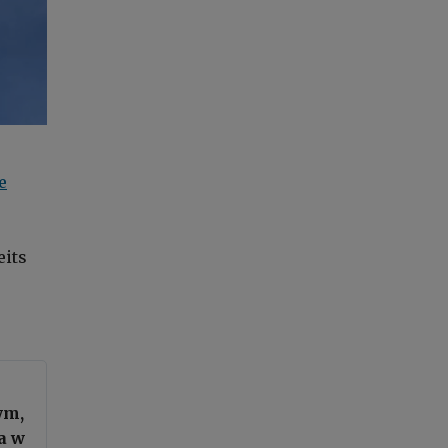
e
eits
ym,
a w