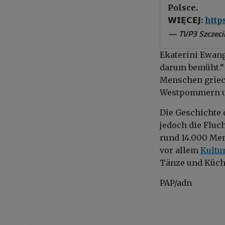
Polsce.
𝗪𝗜𝗘̨𝗖𝗘𝗝:
http
— TVP3 Szczeci
Ekaterini Ewang
darum bemüht.“ 
Menschen griech
Westpommern un
Die Geschichte 
jedoch die Fluc
rund 14.000 Men
vor allem
Kultu
Tänze und Küche
PAP/adn