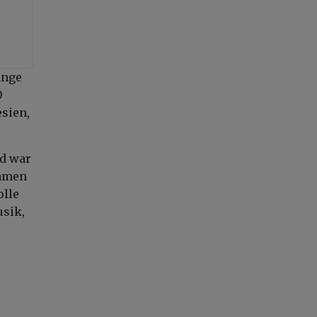
ange
0
sien,
nd war
kamen
olle
usik,