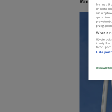
Minderheiten 
My i nasi
5
p
unikalne id
zaakceptowa
sprzeciwu 
prywatnośc
przeglądani
Wraz z n
Użycie dokł
identyfikac
treści, pom
Lista par
Ustawieni