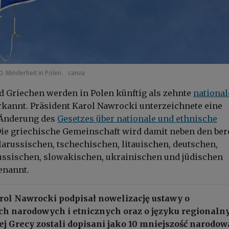
. Minderheit in Polen.
canva
 Griechen werden in Polen künftig als zehnte
national
kannt. Präsident Karol Nawrocki unterzeichnete eine
 Änderung des
Gesetzes über nationale und ethnische
Die griechische Gemeinschaft wird damit neben den ber
arussischen, tschechischen, litauischen, deutschen,
ussischen, slowakischen, ukrainischen und jüdischen
enannt.
rol Nawrocki podpisał nowelizację ustawy o
ch narodowych i etnicznych oraz o języku regionaln
j Grecy zostali dopisani jako 10 mniejszość narodow