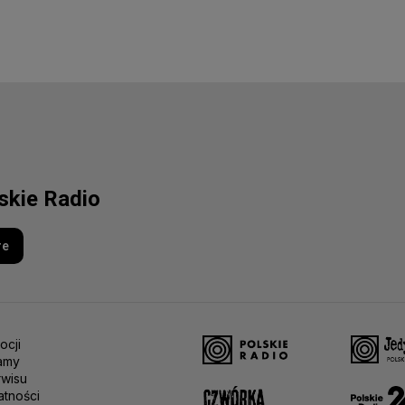
lskie Radio
re
ocji
amy
rwisu
atności