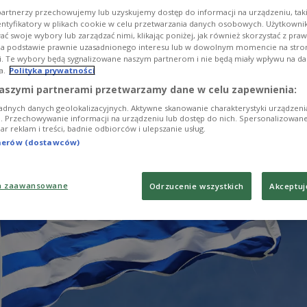
genannt.
artnerzy przechowujemy lub uzyskujemy dostęp do informacji na urządzeniu, taki
entyfikatory w plikach cookie w celu przetwarzania danych osobowych. Użytkown
ć swoje wybory lub zarządzać nimi, klikając poniżej, jak również skorzystać z pra
na podstawie prawnie uzasadnionego interesu lub w dowolnym momencie na stroni
i. Te wybory będą sygnalizowane naszym partnerom i nie będą miały wpływu na d
a.
Polityka prywatności
aszymi partnerami przetwarzamy dane w celu zapewnienia:
adnych danych geolokalizacyjnych. Aktywne skanowanie charakterystyki urządzen
ji. Przechowywanie informacji na urządzeniu lub dostęp do nich. Spersonalizowane
iar reklam i treści, badnie odbiorców i ulepszanie usług.
tnerów (dostawców)
a zaawansowane
Odrzucenie wszystkich
Akceptuj