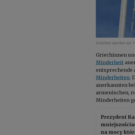
Griechen werden zur 10
Griechinnen und
Minderheit
aner
entsprechende
Minderheiten
. 
anerkannten bel
armenischen, r
Minderheiten g
Prezydent Ka
mniejszościa
na mocy które