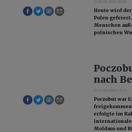
02.05.2026 06:00
Heute wird der
Polen gefeiert.
Menschen außer
polnischen Wu
Poczobu
nach Be
11.06.2026 12:10
Poczobut war E
freigekommen u
erfolgte im R
internationale
Moldaus und R