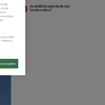
ch jak
4
So höflich und doch ein
ik może
Verbrecher?
wa do
e polityki
ane
ia do celów
 reklamy i
ę wszystkie