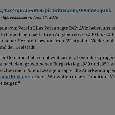
s://t.co/FqE72G4M6B
pic.twitter.com/U00mWOqGEk
n (@tvp3szczecin)
June 11, 2026
elu vom Verein Ellas Parea sagte PAP: „Wir haben uns l
In Polen leben nach ihren Angaben etwa 5.000 bis 6.00
ischer Herkunft, besonders in Westpolen, Niederschle
d der Dreistadt.
der Gemeinschaft reicht weit zurück, besonders präge
ht nach dem griechischen Bürgerkrieg. 1949 und 1950 
schen nach Polen. Ewangelu sagte, die Anerkennung s
r und Bildung
stärken: „Wir wollen unsere Tradition, M
 zeigen.“