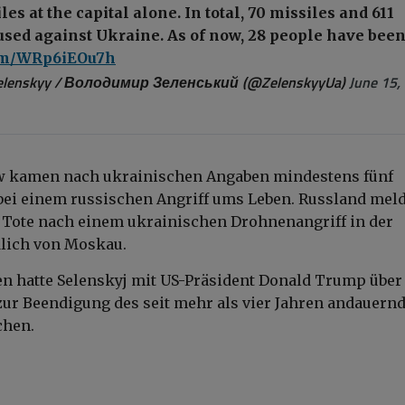
es at the capital alone. In total, 70 missiles and 611
used against Ukraine. As of now, 28 people have bee
com/WRp6iEOu7h
elenskyy / Володимир Зеленський (@ZelenskyyUa)
June 15,
w kamen nach ukrainischen Angaben mindestens fünf
bei einem russischen Angriff ums Leben. Russland mel
i Tote nach einem ukrainischen Drohnenangriff in der
dlich von Moskau.
en hatte Selenskyj mit US-Präsident Donald Trump über
ur Beendigung des seit mehr als vier Jahren andauern
chen.