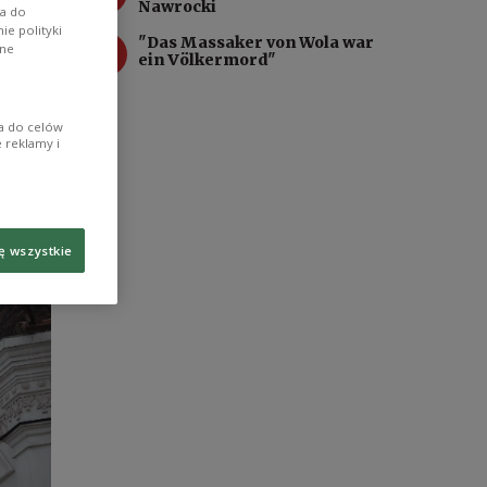
Nawrocki
wa do
e polityki
4
"Das Massaker von Wola war
ane
ein Völkermord"
ia do celów
 reklamy i
ę wszystkie