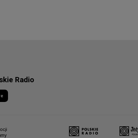
lskie Radio
re
ocji
amy