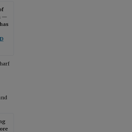
of
a —
 has
OD
harf
und
ing
more