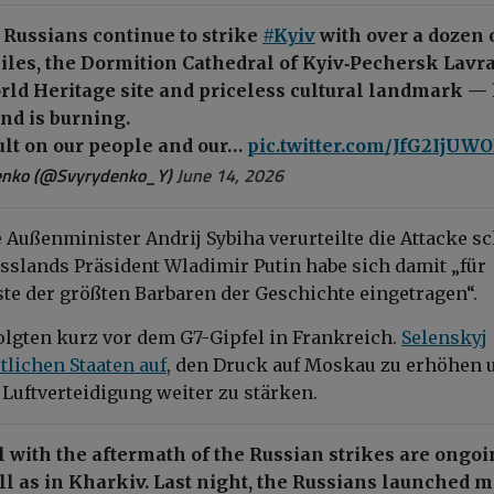
 Russians continue to strike
#Kyiv
with over a dozen 
siles, the Dormition Cathedral of Kyiv‑Pechersk Lavr
ld Heritage site and priceless cultural landmark —
nd is burning.
ult on our people and our…
pic.twitter.com/JfG2IjUW
enko (@Svyrydenko_Y)
June 14, 2026
 Außenminister Andrij Sybiha verurteilte die Attacke sc
usslands Präsident Wladimir Putin habe sich damit „für
ste der größten Barbaren der Geschichte eingetragen“.
folgten kurz vor dem G7-Gipfel in Frankreich.
Selenskyj
tlichen Staaten auf
, den Druck auf Moskau zu erhöhen 
 Luftverteidigung weiter zu stärken.
al with the aftermath of the Russian strikes are ongo
ell as in Kharkiv. Last night, the Russians launched 