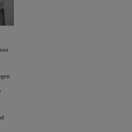
huss
egen
e
nd