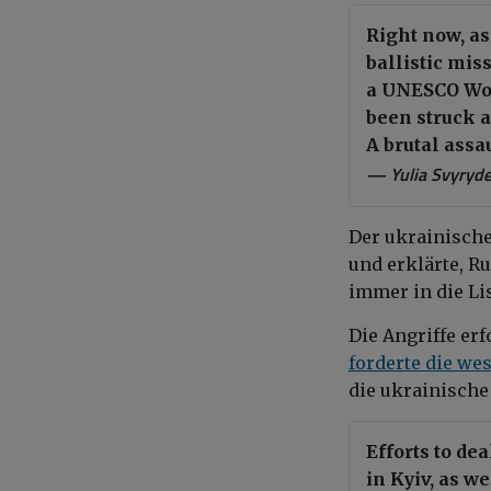
Right now, as
ballistic mis
a UNESCO Wor
been struck a
A brutal assa
— Yulia Svyryd
Der ukrainische
und erklärte, R
immer in die Li
Die Angriffe er
forderte die wes
die ukrainische
Efforts to de
in Kyiv, as w