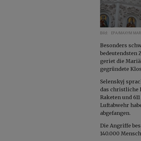
Bild:
EPA/MAXYM MA
Besonders schwe
bedeutendsten 
geriet die Mari
gegründete Klo
Selenskyj spra
das christliche
Raketen und 611
Luftabwehr hab
abgefangen.
Die Angriffe b
140.000 Mensch