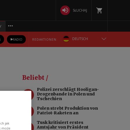
SŁUCHAJ
Y
DEUTSCH
S
RADIO
REDAKTIONEN:
ENGLISH
POLSKA
Beliebt /
РУССКИЙ
Polizei zerschlägt Hooligan-
1
Drogenbande in Polen und
БЕЛАРУСКАЯ
Tschechien
2
Polen strebt Produktion von
УКРАЇНСЬКА
Patriot-Raketen an
Tusk kritisiert erstes
ch jak
3
Amtsjahr von Präsident
n zu
ik może