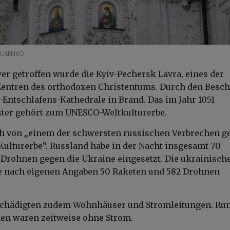
RUSENKO
r getroffen wurde die Kyiv-Pechersk Lavra, eines der
Zentren des orthodoxen Christentums. Durch den Besc
ä-Entschlafens-Kathedrale in Brand. Das im Jahr 1051
ster gehört zum UNESCO-Weltkulturerbe.
ch von „einem der schwersten russischen Verbrechen g
 Kulturerbe“. Russland habe in der Nacht insgesamt 70
 Drohnen gegen die Ukraine eingesetzt. Die ukrainisch
e nach eigenen Angaben 50 Raketen und 582 Drohnen
eschädigten zudem Wohnhäuser und Stromleitungen. Ru
en waren zeitweise ohne Strom.