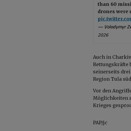
than 60 missil
drones were 
pic.twitter.
— Volodymyr Z
2026
Auch in Charki
Rettungskräfte 
seinerseits dre
Region Tula sü
Vor den Angriff
Möglichkeiten z
Krieges gespro
PAP/jc