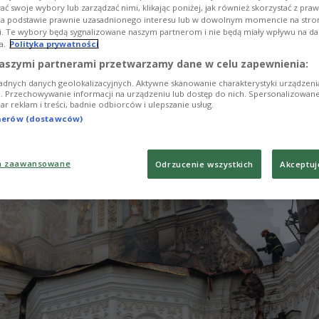
ć swoje wybory lub zarządzać nimi, klikając poniżej, jak również skorzystać z pra
k auf Russland aufgerufen. Bei den nächtlichen
na podstawie prawnie uzasadnionego interesu lub w dowolnym momencie na stroni
den nach ukrainischen Angaben mindestens vier
i. Te wybory będą sygnalizowane naszym partnerom i nie będą miały wpływu na d
a.
Polityka prywatności
ew getötet und 23 weitere verletzt.
aszymi partnerami przetwarzamy dane w celu zapewnienia:
adnych danych geolokalizacyjnych. Aktywne skanowanie charakterystyki urządzen
ji. Przechowywanie informacji na urządzeniu lub dostęp do nich. Spersonalizowane
iar reklam i treści, badnie odbiorców i ulepszanie usług.
tnerów (dostawców)
a zaawansowane
Odrzucenie wszystkich
Akceptuj