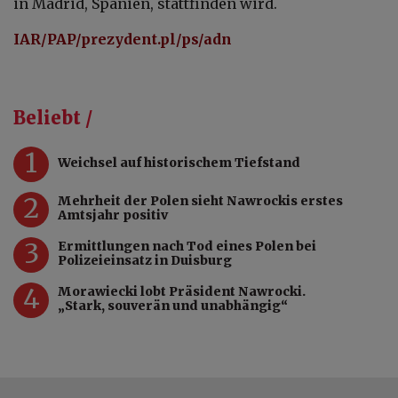
in Madrid, Spanien, stattfinden wird
.
IAR/PAP/prezydent.pl/ps/adn
Beliebt /
1
Weichsel auf historischem Tiefstand
2
Mehrheit der Polen sieht Nawrockis erstes
Amtsjahr positiv
3
Ermittlungen nach Tod eines Polen bei
Polizeieinsatz in Duisburg
4
Morawiecki lobt Präsident Nawrocki.
„Stark, souverän und unabhängig“