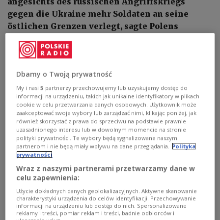
angesichts des russischen Angriffskriegs
gegen die Ukraine mehr Soldaten an seine
östlichen Grenzen verlegt, sagte Polens
Staatspräsident Andrzej Duda beim
Gipfeltreffen der Bukarest Neun (B9) in
Bukarest.
Dbamy o Twoją prywatność
My i nasi
5
partnerzy przechowujemy lub uzyskujemy dostęp do
informacji na urządzeniu, takich jak unikalne identyfikatory w plikach
cookie w celu przetwarzania danych osobowych. Użytkownik może
zaakceptować swoje wybory lub zarządzać nimi, klikając poniżej, jak
również skorzystać z prawa do sprzeciwu na podstawie prawnie
uzasadnionego interesu lub w dowolnym momencie na stronie
polityki prywatności. Te wybory będą sygnalizowane naszym
partnerom i nie będą miały wpływu na dane przeglądania.
Polityka
prywatności
Wraz z naszymi partnerami przetwarzamy dane w
celu zapewnienia:
Użycie dokładnych danych geolokalizacyjnych. Aktywne skanowanie
charakterystyki urządzenia do celów identyfikacji. Przechowywanie
Прэзідэнт Польшчы Анджэй Дуда
Marek Borawski/KPRP
informacji na urządzeniu lub dostęp do nich. Spersonalizowane
reklamy i treści, pomiar reklam i treści, badnie odbiorców i