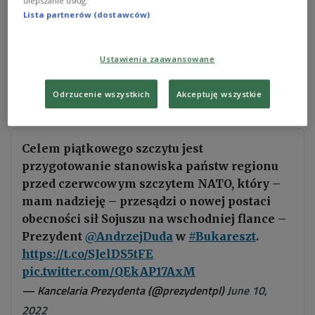
ulepszanie usług.
Polen und die B9-Staaten wollen, dass die NATO
Lista partnerów (dostawców)
angesichts des russischen Angriffskriegs gegen
die Ukraine mehr Soldaten an seine östlichen
Grenzen verlegt, sagte Polens Staatspräsident
Ustawienia zaawansowane
Andrzej Duda beim Gipfeltreffen der Bukarest Neun
(B9) in Bukarest, Rumänien am Freitag.
Odrzucenie wszystkich
Akceptuję wszystkie
Celem piątkowego szczytu jest
przygotowanie stanowiska państw regionu
przed czerwcowym szczytem NATO, który –
mam nadzieję – przesądzi o nowej postaci
obecności sił Sojuszu na wschodniej flance –
Prezydent
@AndrzejDuda
w
#Bukareszt
.
https://t.co/SJelDS5tFE
pic.twitter.com/QEkAP17AxM
— Kancelaria Prezydenta (@prezydentpl)
June 10,
2022