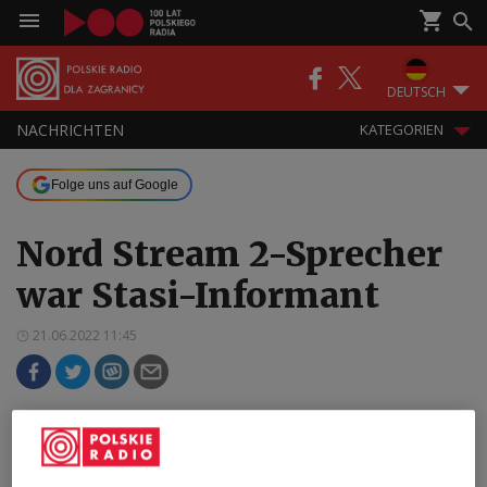
DEUTSCH
NACHRICHTEN
KATEGORIEN
Folge uns auf Google
Nord Stream 2-Sprecher
war Stasi-Informant
21.06.2022 11:45
Steffen Ebert, langjähriger
Kommunikationsmanager bei Nord Stream 2,
soll laut Angaben der deutschen