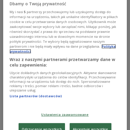
Dbamy o Twoją prywatność
Boulevardzeitung BILD ein Informant des
ostdeutschen Geheimdienstes Stasi gewesen
My i nasi
5
partnerzy przechowujemy lub uzyskujemy dostęp do
informacji na urządzeniu, takich jak unikalne identyfikatory w plikach
sein.
cookie w celu przetwarzania danych osobowych. Użytkownik może
zaakceptować swoje wybory lub zarządzać nimi, klikając poniżej, jak
również skorzystać z prawa do sprzeciwu na podstawie prawnie
0
AUDIO
uzasadnionego interesu lub w dowolnym momencie na stronie
polityki prywatności. Te wybory będą sygnalizowane naszym
partnerom i nie będą miały wpływu na dane przeglądania.
Polityka
prywatności
Die aufgedeckte interne Korrespondenz zeige, dass
Wraz z naszymi partnerami przetwarzamy dane w
Ebert als direktes Bindeglied zwischen Nord
celu zapewnienia:
Stream 2, Mecklenburg-Vorpommerns
Użycie dokładnych danych geolokalizacyjnych. Aktywne skanowanie
Ministerpräsidentin Manuela Schwesig und den
charakterystyki urządzenia do celów identyfikacji. Przechowywanie
staatlichen Behörden fungierte, lesen wir in dem
informacji na urządzeniu lub dostęp do nich. Spersonalizowane
reklamy i treści, pomiar reklam i treści, badnie odbiorców i
Blatt. Ebert habe Schwesig zum ersten Mal im Jahr
ulepszanie usług.
2017 getroffen, kurz nachdem sie Regierungschefin
Lista partnerów (dostawców)
von Mecklenburg-Vorpommern wurde. Dort sei er
auch dem ehemaligen Stasi-Major Matthias Warnig
Ustawienia zaawansowane
begegnet, einer Vertrauensperson Wladimir Putins,
der die Nord Stream AG leitet.
Odrzucenie wszystkich
Akceptuję wszystkie