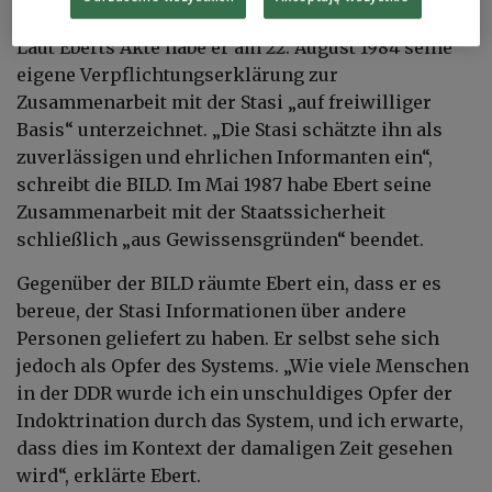
Laut Eberts Akte habe er am 22. August 1984 seine
eigene Verpflichtungserklärung zur
Zusammenarbeit mit der Stasi „auf freiwilliger
Basis“ unterzeichnet. „Die Stasi schätzte ihn als
zuverlässigen und ehrlichen Informanten ein“,
schreibt die BILD. Im Mai 1987 habe Ebert seine
Zusammenarbeit mit der Staatssicherheit
schließlich „aus Gewissensgründen“ beendet.
Gegenüber der BILD räumte Ebert ein, dass er es
bereue, der Stasi Informationen über andere
Personen geliefert zu haben. Er selbst sehe sich
jedoch als Opfer des Systems. „Wie viele Menschen
in der DDR wurde ich ein unschuldiges Opfer der
Indoktrination durch das System, und ich erwarte,
dass dies im Kontext der damaligen Zeit gesehen
wird“, erklärte Ebert.