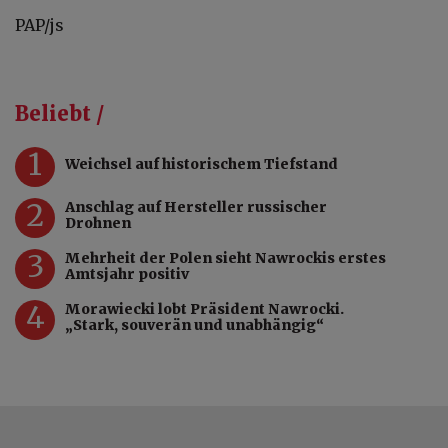
PAP/js
Beliebt /
1
Weichsel auf historischem Tiefstand
2
Anschlag auf Hersteller russischer
Drohnen
3
Mehrheit der Polen sieht Nawrockis erstes
Amtsjahr positiv
4
Morawiecki lobt Präsident Nawrocki.
„Stark, souverän und unabhängig“