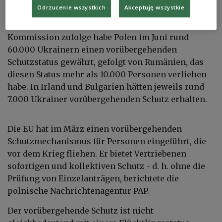
Odrzucenie wszystkich
Akceptuję wszystkie
Ukraine vorübergehend aufgenommen hat, wie aus
EU-Daten hervorgehe. Daten der Europäischen
Kommission zufolge habe Polen im Juni rund
60.000 Ukrainern einen vorübergehenden
Schutzstatus gewährt, gefolgt von Rumänien, das
diesen Status mehr als 10.000 Personen verliehen
habe. In Irland und Bulgarien hätten jeweils rund
7.000 Ukrainer vorübergehenden Schutz erhalten.
Die EU hat im März einen vorübergehenden
Schutzmechanismus für Personen eingeführt, die
vor dem Krieg fliehen. Er bietet Vertriebenen
sofortigen und kollektiven Schutz - d. h. ohne die
Prüfung von Einzelanträgen, berichtete die
polnische Nachrichtenagentur PAP.
Der vorübergehende Schutz ist nicht