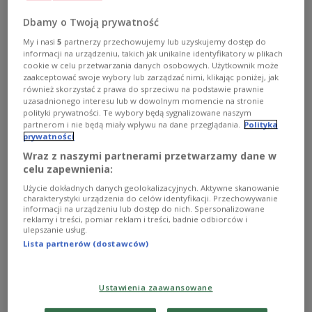
die durch den Einmarsch Russlands in die
Ukraine ausgelöst wurde. Bis Samstag haben
Dbamy o Twoją prywatność
fast 5,3 Millionen Menschen die polnische
My i nasi
5
partnerzy przechowujemy lub uzyskujemy dostęp do
Grenze überquert.
informacji na urządzeniu, takich jak unikalne identyfikatory w plikach
cookie w celu przetwarzania danych osobowych. Użytkownik może
zaakceptować swoje wybory lub zarządzać nimi, klikając poniżej, jak
również skorzystać z prawa do sprzeciwu na podstawie prawnie
uzasadnionego interesu lub w dowolnym momencie na stronie
polityki prywatności. Te wybory będą sygnalizowane naszym
partnerom i nie będą miały wpływu na dane przeglądania.
Polityka
prywatności
Wraz z naszymi partnerami przetwarzamy dane w
celu zapewnienia:
Użycie dokładnych danych geolokalizacyjnych. Aktywne skanowanie
charakterystyki urządzenia do celów identyfikacji. Przechowywanie
informacji na urządzeniu lub dostęp do nich. Spersonalizowane
reklamy i treści, pomiar reklam i treści, badnie odbiorców i
ulepszanie usług.
Lista partnerów (dostawców)
Uchodźcy z Ukrainy uciekają do krajów UE. Jak zmienia się ich liczba?
PAP/Leszek Szymański
Ustawienia zaawansowane
Polen war das Land der Europäischen Union, das
im Juni die meisten Kriegsflüchtlinge aus der