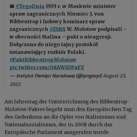
📅
#TegoDnia
1939 r. w Moskwie minister
spraw zagranicznych Niemiec J. von
Ribbentrop i ludowy komisarz spraw
zagranicznych
#ZSRS
W. Mołotow podpisali –
w obecności Stalina – pakt o nieagresji.
Dołączono do niego tajny protokół
ustanawiający rozbiór Polski.
#PaktRibbentropMołotow
pic.twitter.com/OdAWiDPaEV
— Instytut Pamięci Narodowej (@ipngovpl)
August 23,
2022
Am Jahrestag der Unterzeichnung des Ribbentrop-
Molotow-Paktes begeht man den Europäischen Tag
des Gedenkens an die Opfer von Stalinismus und
Nationalsozialismus, der in 2008 durch das
Europäische Parlament ausgerufen wurde.