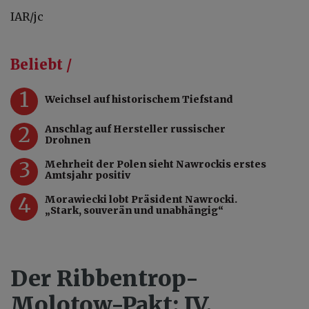
IAR/jc
Beliebt /
1
Weichsel auf historischem Tiefstand
2
Anschlag auf Hersteller russischer
Drohnen
3
Mehrheit der Polen sieht Nawrockis erstes
Amtsjahr positiv
4
Morawiecki lobt Präsident Nawrocki.
„Stark, souverän und unabhängig“
Der Ribbentrop-
Molotow-Pakt: IV.