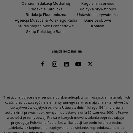
Centrum Edukacji Medialnej
Regulamin serwisu
Redakcja Katolicka
Polityka prywatności
Redakcja Ekumeniczna
Ustawienia prywatności
Agencja Muzyczna Polskiego Radia
Dane osobowe
Studia nagraniowe i koncertowe
Kontakt
Sklep Polskiego Radia
Znajdziesz nas na
Treści, znajdujące się w serwisie polskieradio.pl, w tym wszystkie materiały i ich
części oraz poszczególne elementy samego serwisu mają charakter utworów
lub wytworów objętych ochroną Ustawy z dnia 4 lutego 1994 r. o prawie
autorskim i prawach pokrewnych lub Ustawy z dnia 30 czerwca 2000 r. Prawo
własności przemysłowej. Prawa o których mowa w zdaniu poprzedzającym
przysługują Polskiemu Radiu S.A. w likwidacji lub podmiotom trzecim.
Jakiekolwiek kopiowanie, zapisywanie, powielanie, reprodukowanie oraz
rozpowszechnianie materiałów zamieszczonych w serwisie, zarówno w części,