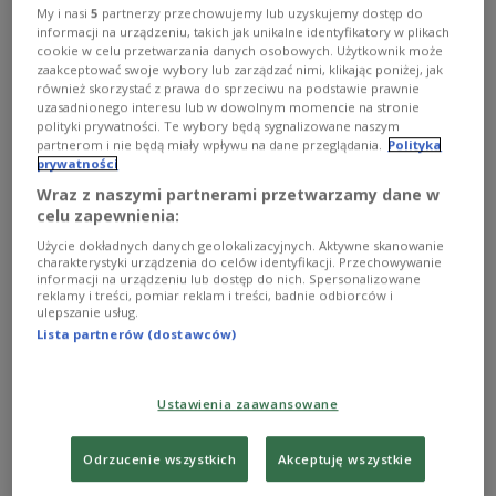
überprüft Polen alle landesweit vorhandenen
My i nasi
5
partnerzy przechowujemy lub uzyskujemy dostęp do
Bunker und Schutzräume.
informacji na urządzeniu, takich jak unikalne identyfikatory w plikach
cookie w celu przetwarzania danych osobowych. Użytkownik może
zaakceptować swoje wybory lub zarządzać nimi, klikając poniżej, jak
również skorzystać z prawa do sprzeciwu na podstawie prawnie
uzasadnionego interesu lub w dowolnym momencie na stronie
polityki prywatności. Te wybory będą sygnalizowane naszym
partnerom i nie będą miały wpływu na dane przeglądania.
Polityka
prywatności
Wraz z naszymi partnerami przetwarzamy dane w
celu zapewnienia:
Użycie dokładnych danych geolokalizacyjnych. Aktywne skanowanie
charakterystyki urządzenia do celów identyfikacji. Przechowywanie
informacji na urządzeniu lub dostęp do nich. Spersonalizowane
reklamy i treści, pomiar reklam i treści, badnie odbiorców i
ulepszanie usług.
Lista partnerów (dostawców)
Bez wątpienia obiekt robi wrażanie na każdym, kto przed nim
stanie
krzys16/Pixabay
Ustawienia zaawansowane
Mit Blick auf den Krieg in der Ukraine überprüft
Polen alle landesweit vorhandenen Bunker und
Odrzucenie wszystkich
Akceptuję wszystkie
Schutzräume. Die Feuerwehrleute würden prüfen,
in welchem Zustand sie seien, wie sie ausgerüstet