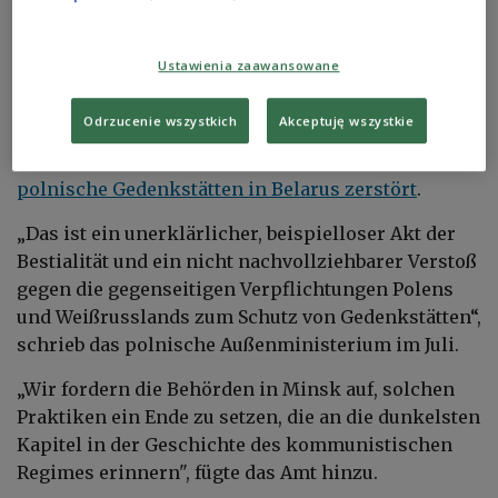
ist kein Einzelfall, sondern Teil eines ganzen
Komplexes antipolnischer Maßnahmen seitens der
belarussischen Behörden”, sagte Karbalewicz dem
Ustawienia zaawansowane
polnischen Rundfunk am Montag.
Odrzucenie wszystkich
Akceptuję wszystkie
In den letzten Monaten wurden mindestens
drei
polnische Gedenkstätten in Belarus zerstört
.
„Das ist ein unerklärlicher, beispielloser Akt der
Bestialität und ein nicht nachvollziehbarer Verstoß
gegen die gegenseitigen Verpflichtungen Polens
und Weißrusslands zum Schutz von Gedenkstätten“,
schrieb das polnische Außenministerium im Juli.
„Wir fordern die Behörden in Minsk auf, solchen
Praktiken ein Ende zu setzen, die an die dunkelsten
Kapitel in der Geschichte des kommunistischen
Regimes erinnern", fügte das Amt hinzu.