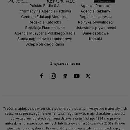
Polskie Radio S.A.
Agencja Promocji
Informacyjna Agencja Radiowa
Agencja Reklamy
Centrum Edukacji Medialnej
Regulamin serwisu
Redakcja Katolicka
Polityka prywatności
Redakcja Ekumeniczna
Ustawienia prywatności
Agencja Muzyczna Polskiego Radia
Dane osobowe
Studia nagraniowe i koncertowe
Kontakt
Sklep Polskiego Radia
Znajdziesz nas na
Treści, znajdujące się w serwisie polskieradio.pl, w tym wszystkie materiały i ich
części oraz poszczególne elementy samego serwisu mają charakter utworów
lub wytworów objętych ochroną Ustawy z dnia 4 lutego 1994 r. o prawie
autorskim i prawach pokrewnych lub Ustawy z dnia 30 czerwca 2000 r. Prawo
własności przemysłowej. Prawa o których mowa w zdaniu poprzedzającym