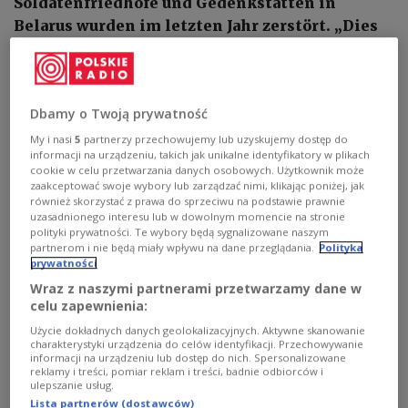
Soldatenfriedhöfe und Gedenkstätten in
Belarus wurden im letzten Jahr zerstört. „Dies
ist Teil einer antipolnischen Kampagne”, meint
der belarussische Politikwissenschaftler Valer
Karbalewicz.
Dbamy o Twoją prywatność
My i nasi
5
partnerzy przechowujemy lub uzyskujemy dostęp do
informacji na urządzeniu, takich jak unikalne identyfikatory w plikach
cookie w celu przetwarzania danych osobowych. Użytkownik może
zaakceptować swoje wybory lub zarządzać nimi, klikając poniżej, jak
również skorzystać z prawa do sprzeciwu na podstawie prawnie
uzasadnionego interesu lub w dowolnym momencie na stronie
polityki prywatności. Te wybory będą sygnalizowane naszym
partnerom i nie będą miały wpływu na dane przeglądania.
Polityka
prywatności
Wraz z naszymi partnerami przetwarzamy dane w
celu zapewnienia:
Użycie dokładnych danych geolokalizacyjnych. Aktywne skanowanie
charakterystyki urządzenia do celów identyfikacji. Przechowywanie
Aljaksandr Lukaschenka
Drop of Light/shutterstock
informacji na urządzeniu lub dostęp do nich. Spersonalizowane
reklamy i treści, pomiar reklam i treści, badnie odbiorców i
ulepszanie usług.
„Die Zerstörung von Friedhöfen und Gedenkstätten
Lista partnerów (dostawców)