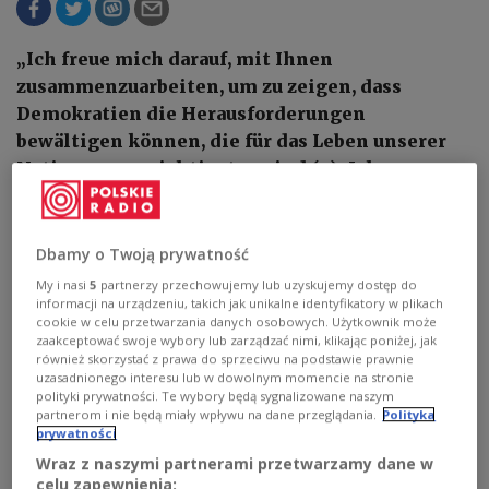
„Ich freue mich darauf, mit Ihnen
zusammenzuarbeiten, um zu zeigen, dass
Demokratien die Herausforderungen
bewältigen können, die für das Leben unserer
Nationen am wichtigsten sind (...). Ich
versichere Ihnen, dass die Vereinigten Staaten
weiterhin an der Seite Polens stehen werden
und das Vordringen des Autoritarismus in
Dbamy o Twoją prywatność
Europa bekämpfen werden”, schrieb US-
My i nasi
5
partnerzy przechowujemy lub uzyskujemy dostęp do
Präsident Joe Biden in einem
informacji na urządzeniu, takich jak unikalne identyfikatory w plikach
cookie w celu przetwarzania danych osobowych. Użytkownik może
Glückwunschschreiben an Premierminister
zaakceptować swoje wybory lub zarządzać nimi, klikając poniżej, jak
Donald Tusk.
również skorzystać z prawa do sprzeciwu na podstawie prawnie
uzasadnionego interesu lub w dowolnym momencie na stronie
polityki prywatności. Te wybory będą sygnalizowane naszym
partnerom i nie będą miały wpływu na dane przeglądania.
Polityka
prywatności
Wraz z naszymi partnerami przetwarzamy dane w
celu zapewnienia: