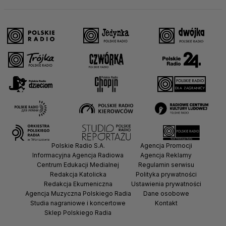
Polskie Radio S.A.
Agencja Promocji
Informacyjna Agencja Radiowa
Agencja Reklamy
Centrum Edukacji Medialnej
Regulamin serwisu
Redakcja Katolicka
Polityka prywatności
Redakcja Ekumeniczna
Ustawienia prywatności
Agencja Muzyczna Polskiego Radia
Dane osobowe
Studia nagraniowe i koncertowe
Kontakt
Sklep Polskiego Radia