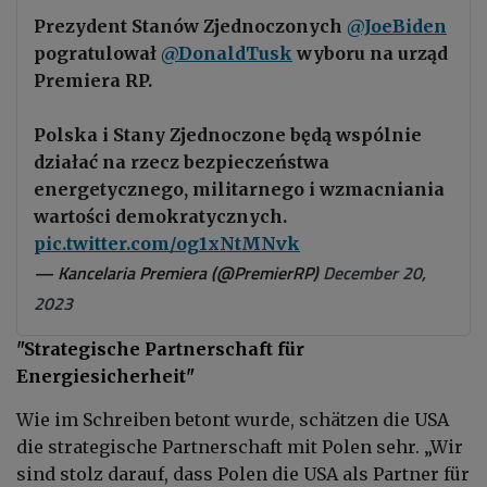
Prezydent Stanów Zjednoczonych
@JoeBiden
pogratulował
@DonaldTusk
wyboru na urząd
Premiera RP.
Polska i Stany Zjednoczone będą wspólnie
działać na rzecz bezpieczeństwa
energetycznego, militarnego i wzmacniania
wartości demokratycznych.
pic.twitter.com/og1xNtMNvk
— Kancelaria Premiera (@PremierRP)
December 20,
2023
"Strategische Partnerschaft für
Energiesicherheit"
Wie im Schreiben betont wurde, schätzen die USA
die strategische Partnerschaft mit Polen sehr. „Wir
sind stolz darauf, dass Polen die USA als Partner für