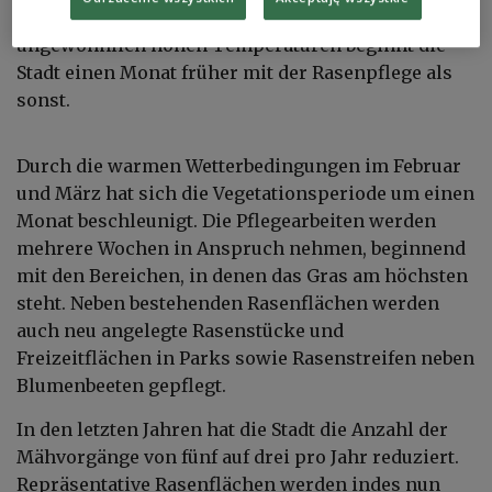
des Jahres entlang der Straßen statt. Aufgrund der
ungewöhnlich hohen Temperaturen beginnt die
Stadt einen Monat früher mit der Rasenpflege als
sonst.
Durch die warmen Wetterbedingungen im Februar
und März hat sich die Vegetationsperiode um einen
Monat beschleunigt. Die Pflegearbeiten werden
mehrere Wochen in Anspruch nehmen, beginnend
mit den Bereichen, in denen das Gras am höchsten
steht. Neben bestehenden Rasenflächen werden
auch neu angelegte Rasenstücke und
Freizeitflächen in Parks sowie Rasenstreifen neben
Blumenbeeten gepflegt.
In den letzten Jahren hat die Stadt die Anzahl der
Mähvorgänge von fünf auf drei pro Jahr reduziert.
Repräsentative Rasenflächen werden indes nun