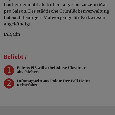
häufiger gemäht als früher, sogar bis zu zehn Mal
pro Saison. Der städtische Grünflächenverwaltung
hat auch häufigere Mähvorgänge für Parkwiesen
angekündigt.
IAR/adn
Beliebt /
1
Polens PiS will arbeitslose Ukrainer
abschieben
2
Infomagazin aus Polen: Der Fall Heinz
Reinefahrt