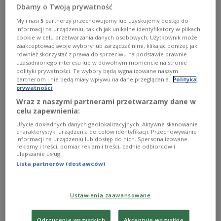
Februar und März hat sich die
Dbamy o Twoją prywatność
Vegetationsperiode um einen Monat
My i nasi
5
partnerzy przechowujemy lub uzyskujemy dostęp do
beschleunigt.
informacji na urządzeniu, takich jak unikalne identyfikatory w plikach
cookie w celu przetwarzania danych osobowych. Użytkownik może
zaakceptować swoje wybory lub zarządzać nimi, klikając poniżej, jak
również skorzystać z prawa do sprzeciwu na podstawie prawnie
uzasadnionego interesu lub w dowolnym momencie na stronie
polityki prywatności. Te wybory będą sygnalizowane naszym
partnerom i nie będą miały wpływu na dane przeglądania.
Polityka
prywatności
Wraz z naszymi partnerami przetwarzamy dane w
celu zapewnienia:
Użycie dokładnych danych geolokalizacyjnych. Aktywne skanowanie
charakterystyki urządzenia do celów identyfikacji. Przechowywanie
informacji na urządzeniu lub dostęp do nich. Spersonalizowane
reklamy i treści, pomiar reklam i treści, badnie odbiorców i
ulepszanie usług.
Lista partnerów (dostawców)
Ustawienia zaawansowane
Warsaw meadow
Photo: English Section
In Warschau findet heute das erste Rasenmähen
Odrzucenie wszystkich
Akceptuję wszystkie