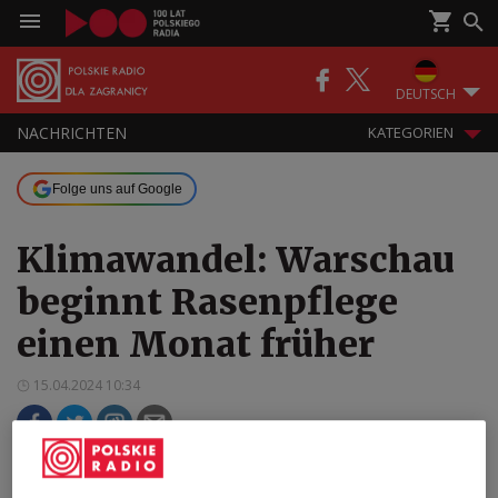
DEUTSCH
NACHRICHTEN
KATEGORIEN
Folge uns auf Google
Klimawandel: Warschau
beginnt Rasenpflege
einen Monat früher
15.04.2024 10:34
Durch die warmen Wetterbedingungen im