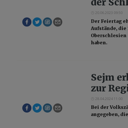
der Sch
20.06.2023 09:50
Der Feiertag e
Aufstände, die 
Oberschlesien 
haben.
Sejm er
zur Reg
28.04.2024 11:00
Bei der Volksz
angegeben, die