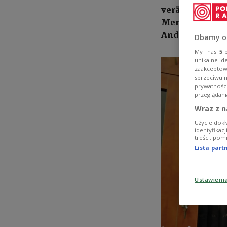
verängstigte G
Menschen hat, 
Andrzej Nowak
Dbamy o
My i nasi
5
p
unikalne id
zaakceptowa
sprzeciwu 
prywatnośc
przeglądani
Wraz z n
Użycie dokł
identyfikac
treści, pom
Lista par
Ustawieni