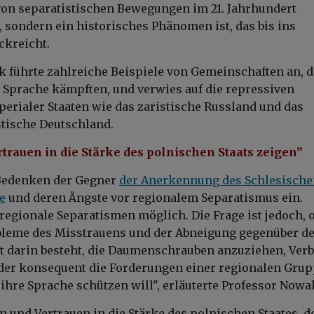
 von separatistischen Bewegungen im 21. Jahrhundert
 sondern ein historisches Phänomen ist, das bis ins
ckreicht.
 führte zahlreiche Beispiele von Gemeinschaften an, 
r Sprache kämpften, und verwies auf die repressiven
ialer Staaten wie das zaristische Russland und das
stische Deutschland.
trauen in die Stärke des polnischen Staats zeigen”
 Bedenken der Gegner
der Anerkennung des Schlesische
e
und deren Ängste vor regionalem Separatismus ein.
 regionale Separatismen möglich. Die Frage ist jedoch, o
bleme des Misstrauens und der Abneigung gegenüber d
t darin besteht, die Daumenschrauben anzuziehen, Verb
der konsequent die Forderungen einer regionalen Gru
 ihre Sprache schützen will", erläuterte Professor Nowa
n und Vertrauen in die Stärke des polnischen Staates, d