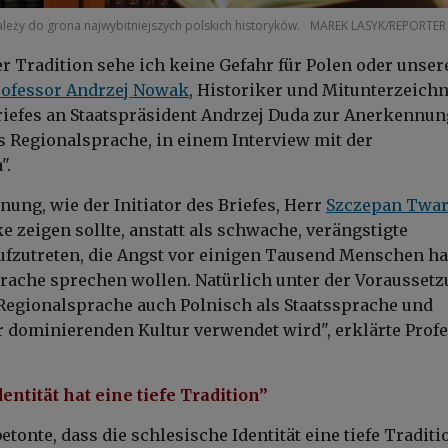
leży do grona najwybitniejszych polskich historyków.
MAREK LASYK/REPORTER
er Tradition sehe ich keine Gefahr für Polen oder unser
rofessor Andrzej Nowak
, Historiker und Mitunterzeich
riefes an Staatspräsident Andrzej Duda zur Anerkennun
s Regionalsprache, in einem Interview mit der
".
nung, wie der Initiator des Briefes, Herr
Szczepan Twa
e zeigen sollte, anstatt als schwache, verängstigte
fzutreten, die Angst vor einigen Tausend Menschen hat
rache sprechen wollen. Natürlich unter der Voraussetz
Regionalsprache auch Polnisch als Staatssprache und
 dominierenden Kultur verwendet wird", erklärte Prof
entität hat eine tiefe Tradition”
etonte, dass die schlesische Identität eine tiefe Traditi