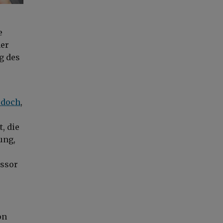
e
ner
g des
rdoch
,
, die
ung,
essor
on