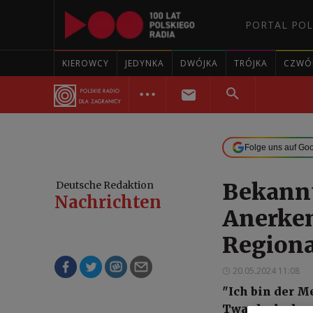
PORTAL POL
KIEROWCY
JEDYNKA
DWÓJKA
TRÓJKA
CZWÓ
Folge uns auf Go
Bekannt
Deutsche Redaktion
Nachrichten
Anerken
Regiona
20.05.2024 11:08
"Ich bin der Me
Twardoch, dass