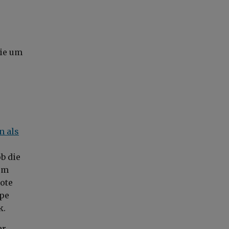
die um
n als
b die
em
ote
ppe
k.
er