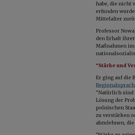
habe, die nicht
erfunden wurde,
Mittelalter zurü
Professor Nowak
den Erhalt ihre
Maßnahmen imper
nationalsoziali
“Stärke und Ver
Er ging auf die
Regionalsprach
"Natürlich sind
Lösung der Pro
polnischen Staa
zu verstärken o
abzulehnen, die
"Stärke zu zeige