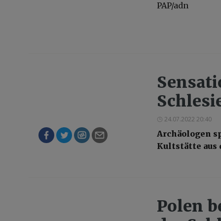
PAP/adn
Sensati
Schlesi
24.07.2022 20:40
Archäologen s
Kultstätte aus 
Polen b