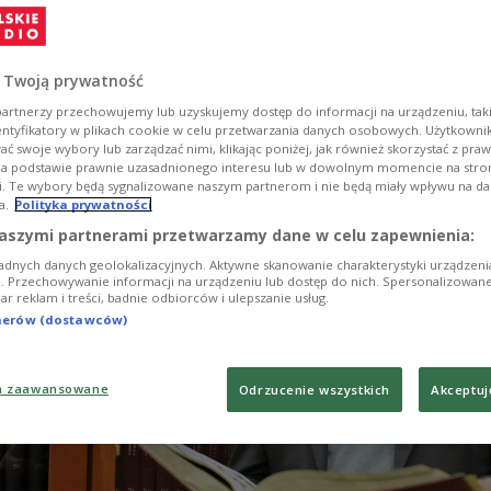
emeinschaft aufzutreten, die Angst vor einigen Ta
die ihre Regionalsprache sprechen wollen", so Prof
.
 Twoją prywatność
artnerzy przechowujemy lub uzyskujemy dostęp do informacji na urządzeniu, taki
entyfikatory w plikach cookie w celu przetwarzania danych osobowych. Użytkown
ć swoje wybory lub zarządzać nimi, klikając poniżej, jak również skorzystać z pra
na podstawie prawnie uzasadnionego interesu lub w dowolnym momencie na stroni
i. Te wybory będą sygnalizowane naszym partnerom i nie będą miały wpływu na d
a.
Polityka prywatności
aszymi partnerami przetwarzamy dane w celu zapewnienia:
adnych danych geolokalizacyjnych. Aktywne skanowanie charakterystyki urządzen
ji. Przechowywanie informacji na urządzeniu lub dostęp do nich. Spersonalizowane
iar reklam i treści, badnie odbiorców i ulepszanie usług.
tnerów (dostawców)
a zaawansowane
Odrzucenie wszystkich
Akceptuj