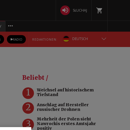
SŁUCHAJ
Y
DEUTSCH
S
RADIO
REDAKTIONEN:
ENGLISH
POLSKA
Beliebt /
РУССКИЙ
1
Weichsel auf historischem
Tiefstand
БЕЛАРУСКАЯ
2
Anschlag auf Hersteller
russischer Drohnen
УКРАЇНСЬКА
Mehrheit der Polen sieht
3
Nawrockis erstes Amtsjahr
positiv