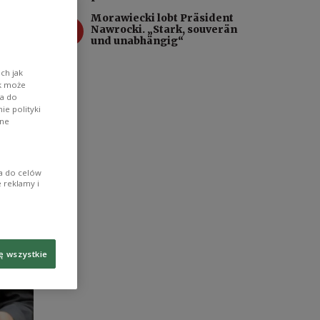
usend
Morawiecki lobt Präsident
4
Nawrocki. „Stark, souverän
.
und unabhängig“
ch jak
ik może
wa do
e polityki
ane
ia do celów
 reklamy i
ę wszystkie