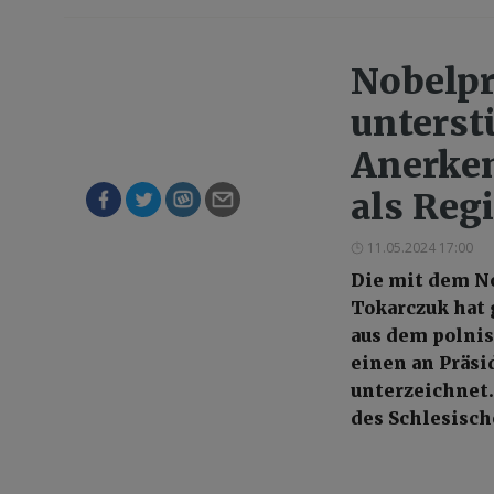
Nobelpr
unterst
Anerken
als Reg
11.05.2024 17:00
Die mit dem No
Tokarczuk hat
aus dem polni
einen an Präsi
unterzeichnet.
des Schlesisch