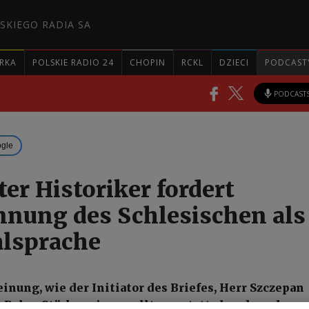
SKIEGO RADIA SA
RKA
POLSKIE RADIO 24
CHOPIN
RCKL
DZIECI
PODCAST
PODCAST
ogle
er Historiker fordert
nung des Schlesischen als
lsprache
inung, wie der Initiator des Briefes, Herr Szczepan
 Polen Stärke zeigen sollte, anstatt als schwache,