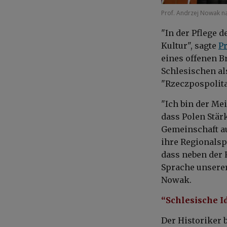
Prof. Andrzej Nowak na
"In der Pflege d
Kultur", sagte
P
eines offenen B
Schlesischen al
"Rzeczpospolita
"Ich bin der Mei
dass Polen Stärk
Gemeinschaft au
ihre Regionalsp
dass neben der 
Sprache unserer
Nowak.
“Schlesische Id
Der Historiker b