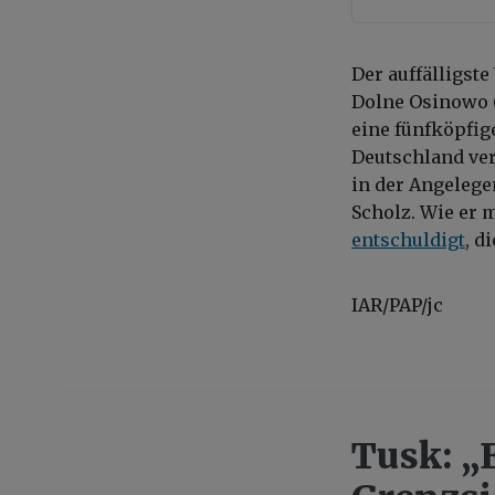
Der auffälligste
Dolne Osinowo (
eine fünfköpfig
Deutschland ver
in der Angelege
Scholz. Wie er m
entschuldigt
, d
IAR/PAP/jc
Tusk: „