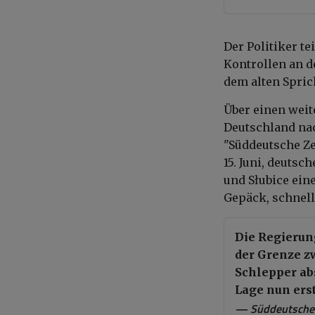
Der Politiker te
Kontrollen an 
dem alten Sprich
Über einen weit
Deutschland nac
"Süddeutsche Ze
15. Juni, deutsc
und Słubice ei
Gepäck, schnell
Die Regierun
der Grenze z
Schlepper ab
Lage nun erst
— Süddeutsche