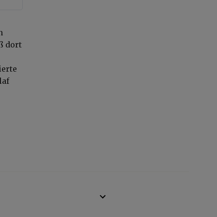
n
ß dort
ierte
laf