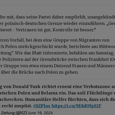
ilte mit, dass seine Partei daher empfiehlt, unangekünd
der polnisch-deutschen Grenze wieder einzuführen. „G
wort - Vertrauen ist gut, Kontrolle ist besser.“
eren Vorfall, bei dem eine Gruppe von Migranten von
h Polen zurückgeschickt wurde, berichtete am Mittwo
itung". Wie das Blatt informierte, befahlen am Samstag
he Polizisten auf der Grenzbrücke zwischen Frankfurt (O
ner Gruppe von etwa einem Dutzend Frauen und Männern
 über die Brücke nach Polen zu gehen.
g von Donald Tusk richtet erneut eine Verbotszone a
wischen Polen und Belarus ein. Das soll Flüchtlinge
schrecken. Humanitäre Helfer fürchten, dass sich di
 recht zuspitzt.
#SZPlus
https://t.co/9E8dQfpS1F
 Zeitung (@SZ)
June 19, 2024