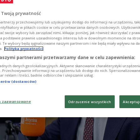
ranten nach Polen abschieben, sagte am Freitag der
de Vorsitzende des Parlaments, Krzysztof Bosak von
 Twoją prywatność
.
artnerzy przechowujemy lub uzyskujemy dostęp do informacji na urządzeniu, taki
entyfikatory w plikach cookie w celu przetwarzania danych osobowych. Użytkown
ć swoje wybory lub zarządzać nimi, klikając poniżej, jak również skorzystać z pra
na podstawie prawnie uzasadnionego interesu lub w dowolnym momencie na stroni
i. Te wybory będą sygnalizowane naszym partnerom i nie będą miały wpływu na d
a.
Polityka prywatności
aszymi partnerami przetwarzamy dane w celu zapewnienia:
adnych danych geolokalizacyjnych. Aktywne skanowanie charakterystyki urządzen
ji. Przechowywanie informacji na urządzeniu lub dostęp do nich. Spersonalizowane
iar reklam i treści, badnie odbiorców i ulepszanie usług.
tnerów (dostawców)
a zaawansowane
Odrzucenie wszystkich
Akceptuj