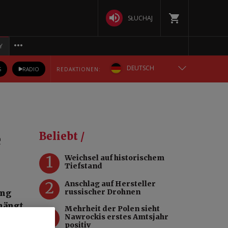
SŁUCHAJ
Y
DEUTSCH
S
RADIO
REDAKTIONEN:
ENGLISH
POLSKA
e
Beliebt /
РУССКИЙ
1
Weichsel auf historischem
Tiefstand
БЕЛАРУСКАЯ
2
Anschlag auf Hersteller
russischer Drohnen
ung
УКРАЇНСЬКА
 hängt
Mehrheit der Polen sieht
3
Nawrockis erstes Amtsjahr
positiv