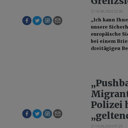
Grenzsi
18.06.2024 22:00
„Ich kann Ihne
unsere Sicherh
europäische Si
bei einem Brie
dreitägigen Be
„Pushba
Migrant
Polizei 
„gelten
19.06.2024 07:20