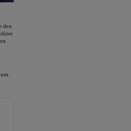
e den
olizei
von
h um