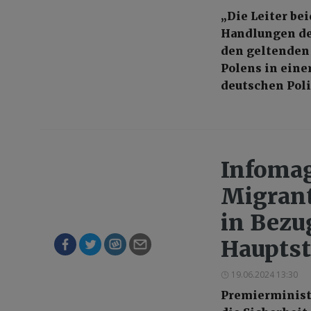
„Die Leiter bei
Handlungen de
den geltenden 
Polens in eine
deutschen Poli
Infomag
Migrant
in Bezu
Hauptst
19.06.2024 13:30
Premierministe