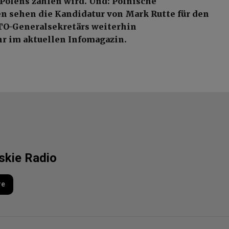
 Polens zahlen wird. Und: Polnische
 sehen die Kandidatur von Mark Rutte für den
TO-Generalsekretärs weiterhin
r im aktuellen Infomagazin.
lskie Radio
re