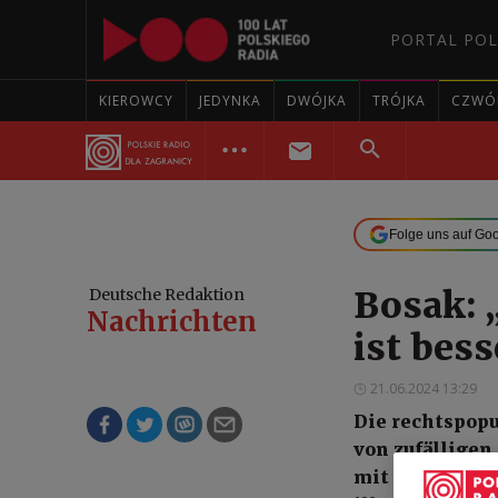
PORTAL POL
KIEROWCY
JEDYNKA
DWÓJKA
TRÓJKA
CZWÓ
Folge uns auf Go
Bosak: „
Deutsche Redaktion
Nachrichten
ist bess
21.06.2024 13:29
Die rechtspopu
von zufälligen
mit Berichten