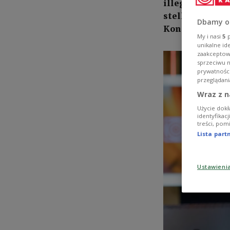
illegale Immig
stellvertreten
Dbamy o
Konföderation
My i nasi
5
p
unikalne id
zaakceptowa
sprzeciwu 
prywatnośc
przeglądani
Wraz z n
Użycie dokł
identyfikac
treści, pom
Lista par
Ustawieni