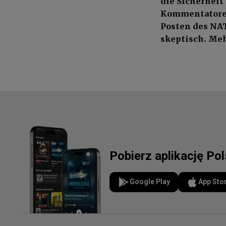
die Sicherheit
Kommentatoren
Posten des NA
skeptisch. Meh
Pobierz aplikację Po
Google Play
App Sto