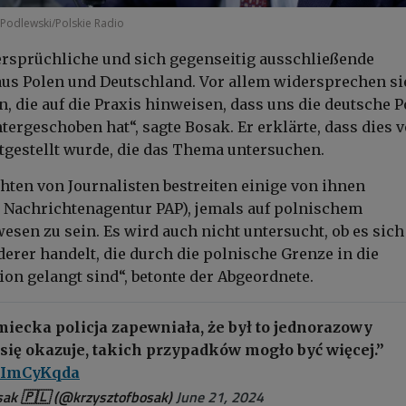
 Podlewski/Polskie Radio
rsprüchliche und sich gegenseitig ausschließende
us Polen und Deutschland. Vor allem widersprechen si
, die auf die Praxis hinweisen, dass uns die deutsche P
ergeschoben hat“, sagte Bosak. Er erklärte, dass dies 
stgestellt wurde, die das Thema untersuchen.
hten von Journalisten bestreiten einige von ihnen
 Nachrichtenagentur PAP), jemals auf polnischem
esen zu sein. Es wird auch nicht untersucht, ob es sic
derer handelt, die durch die polnische Grenze in die
on gelangt sind“, betonte der Abgeordnete.
iecka policja zapewniała, że był to jednorazowy
 się okazuje, takich przypadków mogło być więcej.”
/d9ImCyKqda
sak 🇵🇱 (@krzysztofbosak)
June 21, 2024