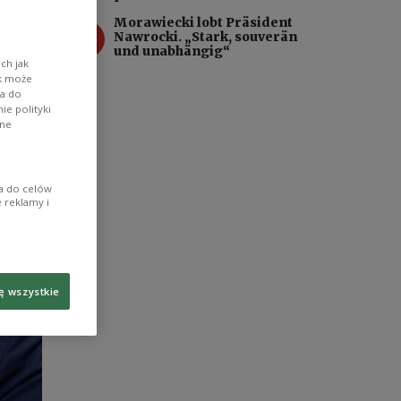
Morawiecki lobt Präsident
 der
4
Nawrocki. „Stark, souverän
und unabhängig“
ch jak
ik może
wa do
e polityki
ane
ia do celów
 reklamy i
ę wszystkie