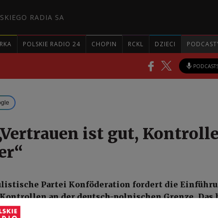
SKIEGO RADIA SA
RKA
POLSKIE RADIO 24
CHOPIN
RCKL
DZIECI
PODCAST
PODCAST
ogle
Vertrauen ist gut, Kontroll
er“
listische Partei Konföderation fordert die Einführ
 Kontrollen an der deutsch-polnischen Grenze. Das
 zusammen, dass deutsche Polizisten immer wieder