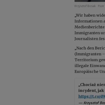
Krzysztof Bosak
Piotr
„Wir haben wide
Informationen a
Medienberichten
Immigranten unt
Journalisten fe
„Nach den Beric
(Immigranten –
Territorium gew
illegale Einwan
Europäische Uni
„Chociaż niem
incydent, jak
https://t.co
— Krzysztof Bo