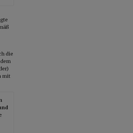
igte
emäß
ch die
, dem
der)
 mit
n
 und
e