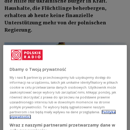
die Hilfe für ukrainische Bürger in Kraft.
Haushalte, die Flüchtlinge beherbergen,
erhalten ab heute keine finanzielle
Unterstützung mehr von der polnischen
Regierung.
Dbamy o Twoją prywatność
My i nasi
5
partnerzy przechowujemy lub uzyskujemy dostęp do
informacji na urządzeniu, takich jak unikalne identyfikatory w plikach
cookie w celu przetwarzania danych osobowych. Użytkownik może
zaakceptować swoje wybory lub zarządzać nimi, klikając poniżej, jak
również skorzystać z prawa do sprzeciwu na podstawie prawnie
uzasadnionego interesu lub w dowolnym momencie na stronie
polityki prywatności. Te wybory będą sygnalizowane naszym
partnerom i nie będą miały wpływu na dane przeglądania.
Polityka
Ілюстрацыйны здымак.
Фота: Damian Lugowski / Shutterstock.com
prywatności
Wraz z naszymi partnerami przetwarzamy dane w
Bisher haben Polen, die Ukrainer aufnehmen, 40