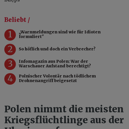
Beliebt /
1
„Warnmeldungen sind wie für Idioten
formuliert"
2
So höflich und doch ein Verbrecher?
3
Infomagazin aus Polen: War der
Warschauer Aufstand berechtigt?
4
Polnischer Volontär nach tödlichem
Drohnenangriff beigesetzt
Polen nimmt die meisten
Kriegsflüchtlinge aus der