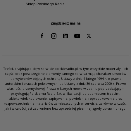
Sklep Polskiego Radia
Znajdziesz nas na
Treści, znajdujące się w serwisie polskieradio.pl, w tym wszystkie materiały i ich
części oraz poszczególne elementy samego serwisu mają charakter utworów
lub wytworów objętych ochroną Ustawy z dnia 4 lutego 1994 r. o prawie
autorskim i prawach pokrewnych lub Ustawy z dnia 30 czerwca 2000 r. Prawo
własności przemysłowej. Prawa o których mowa w zdaniu poprzedzającym
przysługują Polskiemu Radiu S.A. w likwidacji lub podmiotom trzecim.
Jakiekolwiek kopiowanie, zapisywanie, powielanie, reprodukowanie oraz
rozpowszechnianie materiałów zamieszczonych w serwisie, zarówno w części,
jak i w całości jest zabronione bez uprzedniej pisemnej zgody uprawnionego.