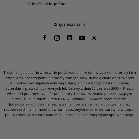
Sklep Polskiego Radia
Znajdziesz nas na
Treści, znajdujące się w serwisie polskieradio.pl, w tym wszystkie materiały i ich
części oraz poszczególne elementy samego serwisu mają charakter utworów
lub wytworów objętych ochroną Ustawy z dnia 4 lutego 1994 r. o prawie
autorskim i prawach pokrewnych lub Ustawy z dnia 30 czerwca 2000 r. Prawo
własności przemysłowej. Prawa o których mowa w zdaniu poprzedzającym
przysługują Polskiemu Radiu S.A. w likwidacji lub podmiotom trzecim.
Jakiekolwiek kopiowanie, zapisywanie, powielanie, reprodukowanie oraz
rozpowszechnianie materiałów zamieszczonych w serwisie, zarówno w części,
jak i w całości jest zabronione bez uprzedniej pisemnej zgody uprawnionego.