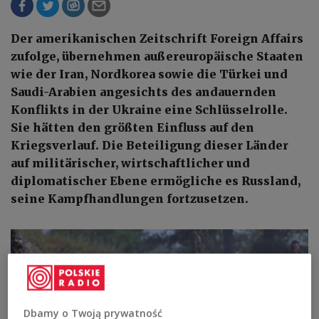
Der amerikanischen Zeitschrift Foreign Affairs
zufolge, übernehmen außereuropäische Staaten
wie der Iran, Nordkorea sowie die Türkei und
Saudi-Arabien angesichts des andauernden
Konflikts in der Ukraine eine Schlüsselrolle.
Sie hätten den größten Einfluss auf den
Kriegsverlauf. Die Beteiligung dieser Länder
auf militärischer, wirtschaftlicher und
diplomatischer Ebene ermögliche es Russland,
seine Kampfhandlungen fortzusetzen.
Dbamy o Twoją prywatność