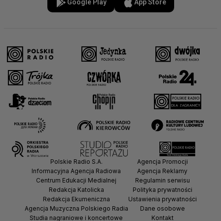
Google Play
App Store
Polskie Radio S.A.
Agencja Promocji
Informacyjna Agencja Radiowa
Agencja Reklamy
Centrum Edukacji Medialnej
Regulamin serwisu
Redakcja Katolicka
Polityka prywatności
Redakcja Ekumeniczna
Ustawienia prywatności
Agencja Muzyczna Polskiego Radia
Dane osobowe
Studia nagraniowe i koncertowe
Kontakt