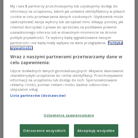
My i nasi
5
partnerzy przechowujemy lub uzyskujemy dostęp do
informacji na urządzeniu, takich jak unikalne identyfikatory w plikach
cookie w celu przetwarzania danych osobowych. Użytkownik może
zaakceptować swoje wybory lub zarządzać nimi, klikając poniżej, jak
również skorzystać z prawa do sprzeciwu na podstawie prawnie
uzasadnionego interesu lub w dowolnym momencie na stronie
Der amerikanischen Zeitschrift Foreign Affairs zufolge, übernehmen
polityki prywatności. Te wybory będą sygnalizowane naszym
außereuropäische Staaten wie der Iran, Nordkorea sowie die Türkei und
partnerom i nie będą miały wpływu na dane przeglądania.
Polityka
Saudi-Arabien angesichts des andauernden Konflikts in der Ukraine eine
prywatności
Schlüsselrolle.
STR/AFP/East News
Wraz z naszymi partnerami przetwarzamy dane w
celu zapewnienia:
Der Russland unterstützende Iran und Nordkorea
sehen den Krieg als Möglichkeit, ihre Waffen und
Użycie dokładnych danych geolokalizacyjnych. Aktywne skanowanie
charakterystyki urządzenia do celów identyfikacji. Przechowywanie
Kampfstrategien zu testen. Der
Iran nutzt den
informacji na urządzeniu lub dostęp do nich. Spersonalizowane
reklamy i treści, pomiar reklam i treści, badnie odbiorców i
Konflikt
zur Verbesserung seiner
ulepszanie usług.
Militärtechnologie mit Blick auf einen möglichen
Lista partnerów (dostawców)
Konflikt mit Israel. Nordkorea nutze den Konflikt,
um sein Militär auf mögliche künftige militärische
Ustawienia zaawansowane
Herausforderungen vorzubereiten.
Pjöngjang
war
seit dem Ende des Koreakriegs im Jahr 1953 in
Odrzucenie wszystkich
Akceptuję wszystkie
keinen offenen Konflikt verwickelt, stellte FA fest.