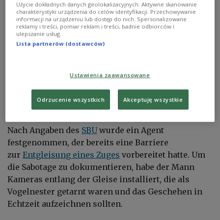
Der ukrainische Sicherheitsdienst hat ein Netzwerk von Agenten des
Użycie dokładnych danych geolokalizacyjnych. Aktywne skanowanie
militärischen Geheimdienstes Russlands (GRU) zerschlagen.
X/servicessu
charakterystyki urządzenia do celów identyfikacji. Przechowywanie
informacji na urządzeniu lub dostęp do nich. Spersonalizowane
Im Rahmen einer Spezialoperation entdeckte der
reklamy i treści, pomiar reklam i treści, badnie odbiorców i
ulepszanie usług.
ukrainische Geheimdienst ein Agentennetzwerk
Lista partnerów (dostawców)
des russischen Militärgeheimdienstes GRU. Die
Agenten hätten den Auftrag erhalten, eine Serie von
Ustawienia zaawansowane
Explosionen auf Bahnlinien zu verüben, die für den
Transport von Waffen und Ausrüstung an die Front
Odrzucenie wszystkich
Akceptuję wszystkie
genutzt werden.
Nach Angaben des
SBU
wurde ein Agent
festgenommen, der bereits eine Barriere
zur
Entgleisung eines Zuges
vorbereitet hatte. Um
die Sabotage zu dokumentieren, habe der Mann
Kameras entlang der Gleise installiert, die als
Vogelnester getarnt waren und das Geschehen in
Echtzeit aufzeichnen sollten.