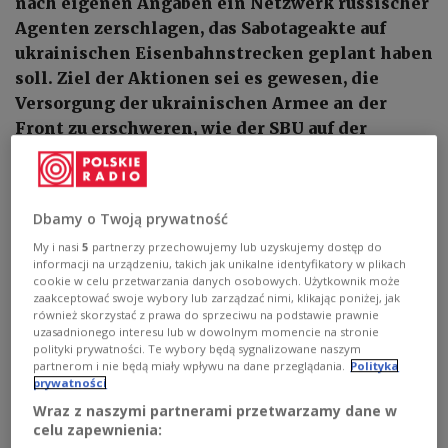
nach eigenen Angaben ein Netzwerk russischer
Agenten zerschlagen, das Sabotageakte auf
ukrainischen Eisenbahnstrecken geplant haben
soll. Ziel der Aktionen sei es gewesen, die
Versorgung der ukrainischen Armee an der
Front zu erschweren, wie der SBU auf der
Plattform Telegram mitteilte.
Dbamy o Twoją prywatność
My i nasi
5
partnerzy przechowujemy lub uzyskujemy dostęp do
informacji na urządzeniu, takich jak unikalne identyfikatory w plikach
cookie w celu przetwarzania danych osobowych. Użytkownik może
zaakceptować swoje wybory lub zarządzać nimi, klikając poniżej, jak
również skorzystać z prawa do sprzeciwu na podstawie prawnie
uzasadnionego interesu lub w dowolnym momencie na stronie
polityki prywatności. Te wybory będą sygnalizowane naszym
partnerom i nie będą miały wpływu na dane przeglądania.
Polityka
prywatności
Wraz z naszymi partnerami przetwarzamy dane w
celu zapewnienia: