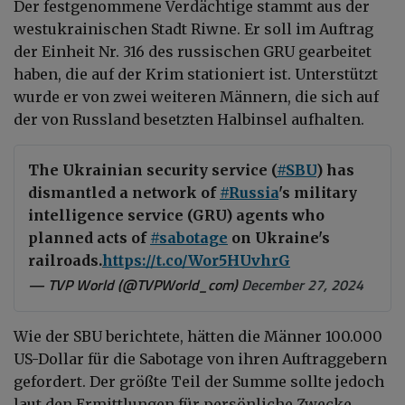
Der festgenommene Verdächtige stammt aus der
westukrainischen Stadt Riwne. Er soll im Auftrag
der Einheit Nr. 316 des russischen GRU gearbeitet
haben, die auf der Krim stationiert ist. Unterstützt
wurde er von zwei weiteren Männern, die sich auf
der von Russland besetzten Halbinsel aufhalten.
The Ukrainian security service (
#SBU
) has
dismantled a network of
#Russia
's military
intelligence service (GRU) agents who
planned acts of
#sabotage
on Ukraine's
railroads.
https://t.co/Wor5HUvhrG
— TVP World (@TVPWorld_com)
December 27, 2024
Wie der SBU berichtete, hätten die Männer 100.000
US-Dollar für die Sabotage von ihren Auftraggebern
gefordert. Der größte Teil der Summe sollte jedoch
laut den Ermittlungen für persönliche Zwecke