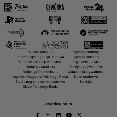
Polskie Radio S.A.
Agencja Promocji
Informacyjna Agencja Radiowa
Agencja Reklamy
Centrum Edukacji Medialnej
Regulamin serwisu
Redakcja Katolicka
Polityka prywatności
Redakcja Ekumeniczna
Ustawienia prywatności
Agencja Muzyczna Polskiego Radia
Dane osobowe
Studia nagraniowe i koncertowe
Kontakt
Sklep Polskiego Radia
Znajdziesz nas na