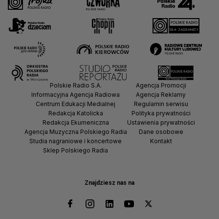
Polskie Radio S.A.
Agencja Promocji
Informacyjna Agencja Radiowa
Agencja Reklamy
Centrum Edukacji Medialnej
Regulamin serwisu
Redakcja Katolicka
Polityka prywatności
Redakcja Ekumeniczna
Ustawienia prywatności
Agencja Muzyczna Polskiego Radia
Dane osobowe
Studia nagraniowe i koncertowe
Kontakt
Sklep Polskiego Radia
Znajdziesz nas na