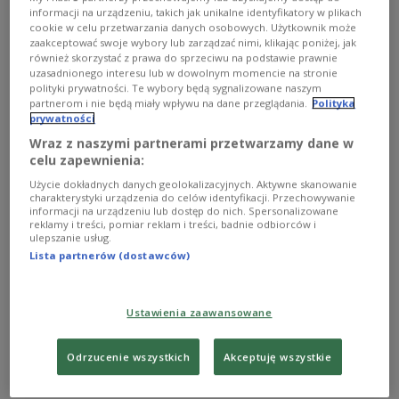
Experten sind sich einig, dass Donald Trump in den nächsten vier Jahren
informacji na urządzeniu, takich jak unikalne identyfikatory w plikach
erneut als unberechenbarer Politiker in die Geschichtsbücher eingehen
cookie w celu przetwarzania danych osobowych. Użytkownik może
wird.
PAP/EPA/Greg Nash / POOL
zaakceptować swoje wybory lub zarządzać nimi, klikając poniżej, jak
również skorzystać z prawa do sprzeciwu na podstawie prawnie
Ein Kommentar von Danuta Isler, der Leiter der
uzasadnionego interesu lub w dowolnym momencie na stronie
polityki prywatności. Te wybory będą sygnalizowane naszym
Englischen Redaktion (
thenews.pl)
.
partnerom i nie będą miały wpływu na dane przeglądania.
Polityka
prywatności
Wraz z naszymi partnerami przetwarzamy dane w
„Donald Trumps Migrationspolitik ist eine
celu zapewnienia:
Schande“, „Das Kuriositätenkabinett von Donald
Użycie dokładnych danych geolokalizacyjnych. Aktywne skanowanie
Trump“, „Endlich das Ende von vier Jahren
charakterystyki urządzenia do celów identyfikacji. Przechowywanie
informacji na urządzeniu lub dostęp do nich. Spersonalizowane
Niedergang Amerikas“, „Der Tag, der Amerika
reklamy i treści, pomiar reklam i treści, badnie odbiorców i
verändert“ oder „Trump 2.0: Jetzt kaufen wir
ulepszanie usług.
Lista partnerów (dostawców)
Grönland“ – das sind nur einige Schlagzeilen der
Presse anlässlich der Amtseinführung des 47.
Präsidenten der Vereinigten Staaten. Eine
Ustawienia zaawansowane
Amtseinführung, die zum ersten Mal seit 40 Jahren
nicht im Freien, sondern im Inneren des Kapitols
Odrzucenie wszystkich
Akceptuję wszystkie
stattfinden wird.