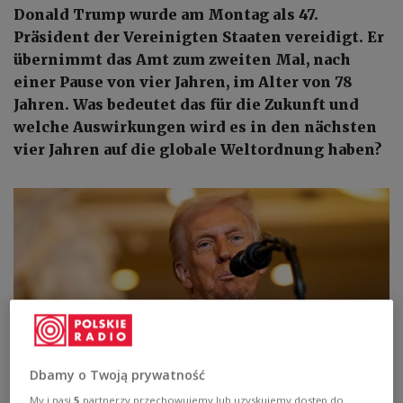
Donald Trump wurde am Montag als 47.
Präsident der Vereinigten Staaten vereidigt. Er
übernimmt das Amt zum zweiten Mal, nach
einer Pause von vier Jahren, im Alter von 78
Jahren. Was bedeutet das für die Zukunft und
welche Auswirkungen wird es in den nächsten
vier Jahren auf die globale Weltordnung haben?
Dbamy o Twoją prywatność
My i nasi
5
partnerzy przechowujemy lub uzyskujemy dostęp do