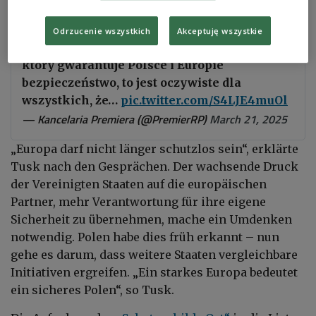
polityka amerykańska kładzie nacisk na
większą odpowiedzialność Europy za samą
Odrzucenie wszystkich
Akceptuję wszystkie
siebie. Jeśli NATO ma być nadal paktem,
który gwarantuje Polsce i Europie
bezpieczeństwo, to jest oczywiste dla
wszystkich, że…
pic.twitter.com/S4LJE4muOl
— Kancelaria Premiera (@PremierRP)
March 21, 2025
„Europa darf nicht länger schutzlos sein“, erklärte
Tusk nach den Gesprächen. Der wachsende Druck
der Vereinigten Staaten auf die europäischen
Partner, mehr Verantwortung für ihre eigene
Sicherheit zu übernehmen, mache ein Umdenken
notwendig. Polen habe dies früh erkannt – nun
gehe es darum, dass weitere Staaten vergleichbare
Initiativen ergreifen. „Ein starkes Europa bedeutet
ein sicheres Polen“, so Tusk.