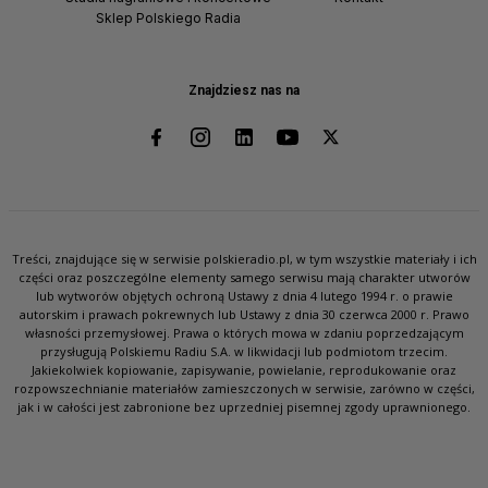
Sklep Polskiego Radia
Znajdziesz nas na
Treści, znajdujące się w serwisie polskieradio.pl, w tym wszystkie materiały i ich
części oraz poszczególne elementy samego serwisu mają charakter utworów
lub wytworów objętych ochroną Ustawy z dnia 4 lutego 1994 r. o prawie
autorskim i prawach pokrewnych lub Ustawy z dnia 30 czerwca 2000 r. Prawo
własności przemysłowej. Prawa o których mowa w zdaniu poprzedzającym
przysługują Polskiemu Radiu S.A. w likwidacji lub podmiotom trzecim.
Jakiekolwiek kopiowanie, zapisywanie, powielanie, reprodukowanie oraz
rozpowszechnianie materiałów zamieszczonych w serwisie, zarówno w części,
jak i w całości jest zabronione bez uprzedniej pisemnej zgody uprawnionego.