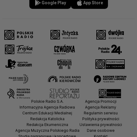
Google Play
App Store
Polskie Radio S.A.
Agencja Promocji
Informacyjna Agencja Radiowa
Agencja Reklamy
Centrum Edukacji Medialnej
Regulamin serwisu
Redakcja Katolicka
Polityka prywatności
Redakcja Ekumeniczna
Ustawienia prywatności
Agencja Muzyczna Polskiego Radia
Dane osobowe
Studia nagraniowe i koncertowe
Kontakt