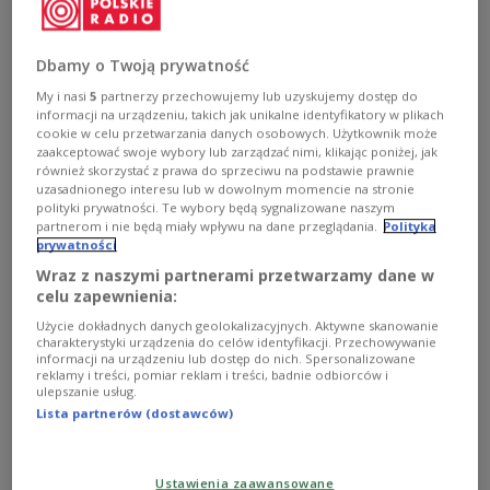
Dbamy o Twoją prywatność
Der polnische Premierminister Donald Tusk während seiner Erklärung
nach der Tagung des Europäischen Rates am 21. Oktober in Brüssel.
My i nasi
5
partnerzy przechowujemy lub uzyskujemy dostęp do
(aldg) PAP/Wiktor Dąbkowski
PAP/Wiktor Dąbkowski
informacji na urządzeniu, takich jak unikalne identyfikatory w plikach
cookie w celu przetwarzania danych osobowych. Użytkownik może
Die EU hat die von Polen initiierte
zaakceptować swoje wybory lub zarządzać nimi, klikając poniżej, jak
również skorzystać z prawa do sprzeciwu na podstawie prawnie
Verteidigungsinitiative „Schutzschild Ost“ offiziell
uzasadnionego interesu lub w dowolnym momencie na stronie
als strategische Priorität anerkannt. Das gab
polityki prywatności. Te wybory będą sygnalizowane naszym
partnerom i nie będą miały wpływu na dane przeglądania.
Polityka
Ministerpräsident Donald Tusk nach dem EU-
prywatności
Gipfel in Brüssel bekannt. Das Projekt soll die
Wraz z naszymi partnerami przetwarzamy dane w
Verteidigungsfähigkeit der Europäischen Union
celu zapewnienia:
insbesondere an ihrer östlichen Grenze deutlich
Użycie dokładnych danych geolokalizacyjnych. Aktywne skanowanie
stärken.
charakterystyki urządzenia do celów identyfikacji. Przechowywanie
informacji na urządzeniu lub dostęp do nich. Spersonalizowane
reklamy i treści, pomiar reklam i treści, badnie odbiorców i
ulepszanie usług.
Lista partnerów (dostawców)
💬 Premier
@DonaldTusk
⤵️
Europa nie może być dłużej bezbronna. Nowa
Ustawienia zaawansowane