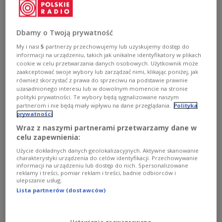
mehrerer europäischer Verbündeter sowie der
Ukraine wollen an diesem Mittwoch in London
ihre Beratungen über eine Beendigung des
Dbamy o Twoją prywatność
russischen Angriffskriegs fortsetzen. Wie
My i nasi
5
partnerzy przechowujemy lub uzyskujemy dostęp do
britische und US-amerikanische Medien
informacji na urządzeniu, takich jak unikalne identyfikatory w plikach
berichteten, sollen auch die US-
cookie w celu przetwarzania danych osobowych. Użytkownik może
zaakceptować swoje wybory lub zarządzać nimi, klikając poniżej, jak
Sondergesandten Steve Witkoff und Keith
również skorzystać z prawa do sprzeciwu na podstawie prawnie
Kellogg an dem Treffen teilnehmen. Gastgeber
uzasadnionego interesu lub w dowolnym momencie na stronie
polityki prywatności. Te wybory będą sygnalizowane naszym
ist der britische Außenminister David Lammy.
partnerom i nie będą miały wpływu na dane przeglądania.
Polityka
prywatności
Wraz z naszymi partnerami przetwarzamy dane w
celu zapewnienia:
Użycie dokładnych danych geolokalizacyjnych. Aktywne skanowanie
charakterystyki urządzenia do celów identyfikacji. Przechowywanie
informacji na urządzeniu lub dostęp do nich. Spersonalizowane
reklamy i treści, pomiar reklam i treści, badnie odbiorców i
ulepszanie usług.
Lista partnerów (dostawców)
Ustawienia zaawansowane