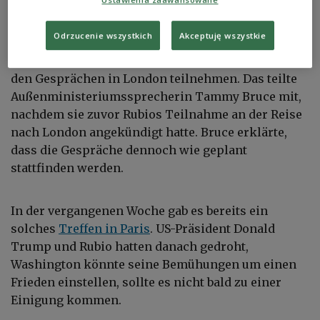
Bild:
Shutterstock/Mistervlad
Odrzucenie wszystkich
Akceptuję wszystkie
US-Außenminister Marco Rubio wird indes nicht an
den Gesprächen in London teilnehmen. Das teilte
Außenministeriumssprecherin Tammy Bruce mit,
nachdem sie zuvor Rubios Teilnahme an der Reise
nach London angekündigt hatte. Bruce erklärte,
dass die Gespräche dennoch wie geplant
stattfinden werden.
In der vergangenen Woche gab es bereits ein
solches
Treffen in Paris
. US-Präsident Donald
Trump und Rubio hatten danach gedroht,
Washington könnte seine Bemühungen um einen
Frieden einstellen, sollte es nicht bald zu einer
Einigung kommen.