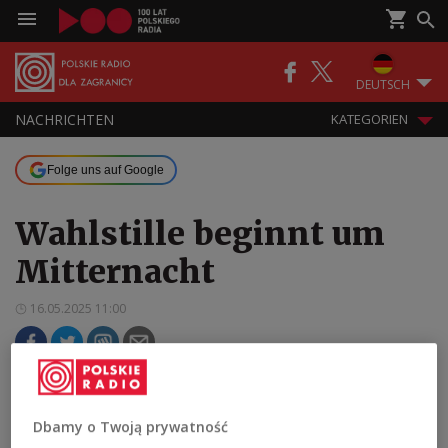
DEUTSCH
NACHRICHTEN
KATEGORIEN
Folge uns auf Google
Wahlstille beginnt um
Mitternacht
16.05.2025 11:00
In dieser Zeit darf keine Wahlwerbung geführt
werden, verboten sind Wahlkundgebungen und
Dbamy o Twoją prywatność
Versammlungen, untersagt ist das Verteilen