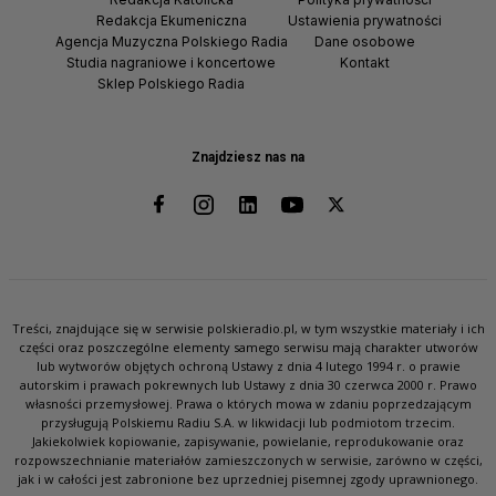
Redakcja Ekumeniczna
Ustawienia prywatności
Agencja Muzyczna Polskiego Radia
Dane osobowe
Studia nagraniowe i koncertowe
Kontakt
Sklep Polskiego Radia
Znajdziesz nas na
Treści, znajdujące się w serwisie polskieradio.pl, w tym wszystkie materiały i ich
części oraz poszczególne elementy samego serwisu mają charakter utworów
lub wytworów objętych ochroną Ustawy z dnia 4 lutego 1994 r. o prawie
autorskim i prawach pokrewnych lub Ustawy z dnia 30 czerwca 2000 r. Prawo
własności przemysłowej. Prawa o których mowa w zdaniu poprzedzającym
przysługują Polskiemu Radiu S.A. w likwidacji lub podmiotom trzecim.
Jakiekolwiek kopiowanie, zapisywanie, powielanie, reprodukowanie oraz
rozpowszechnianie materiałów zamieszczonych w serwisie, zarówno w części,
jak i w całości jest zabronione bez uprzedniej pisemnej zgody uprawnionego.