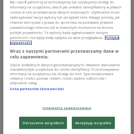
My i nasi
5
partnerzy przechowujemy lub uzyskujemy dostęp do
von Flugblättern und das Anbringen von
informacji na urządzeniu, takich jak unikalne identyfikatory w plikach
Wahlplakaten.
cookie w celu przetwarzania danych osobowych. Użytkownik może
zaakceptować swoje wybory lub zarządzać nimi, klikając poniżej, jak
również skorzystać z prawa do sprzeciwu na podstawie prawnie
uzasadnionego interesu lub w dowolnym momencie na stronie
polityki prywatności. Te wybory będą sygnalizowane naszym
partnerom i nie będą miały wpływu na dane przeglądania.
Polityka
prywatności
Wraz z naszymi partnerami przetwarzamy dane w
celu zapewnienia:
Użycie dokładnych danych geolokalizacyjnych. Aktywne skanowanie
charakterystyki urządzenia do celów identyfikacji. Przechowywanie
informacji na urządzeniu lub dostęp do nich. Spersonalizowane
reklamy i treści, pomiar reklam i treści, badnie odbiorców i
ulepszanie usług.
Lista partnerów (dostawców)
Bild:
Pixabay.com/philm1310/CC0 creative commons
Ustawienia zaawansowane
Um Mitternacht beginnt im ganzen Lande die
obligatorische Wahlstille. Sie gilt bis Sonntagabend
Odrzucenie wszystkich
Akceptuję wszystkie
21 Uhr, bis zur Schließung der Wahllokale. In dieser
Zeit darf keine Wahlwerbung geführt werden,