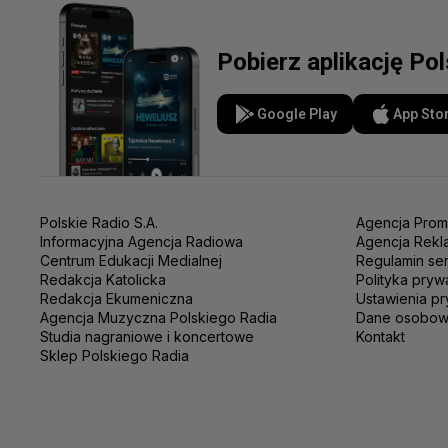
Pobierz aplikację Po
Google Play
App Sto
Polskie Radio S.A.
Agencja Prom
Informacyjna Agencja Radiowa
Agencja Rekl
Centrum Edukacji Medialnej
Regulamin se
Redakcja Katolicka
Polityka pryw
Redakcja Ekumeniczna
Ustawienia pr
Agencja Muzyczna Polskiego Radia
Dane osobo
Studia nagraniowe i koncertowe
Kontakt
Sklep Polskiego Radia