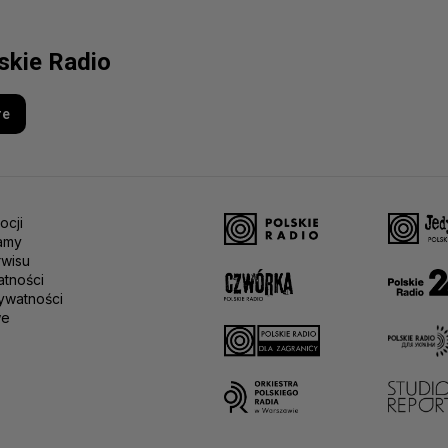
lskie Radio
re
ocji
amy
rwisu
atności
ywatności
we