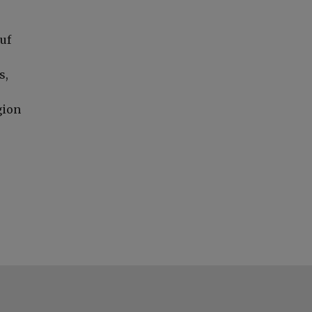
uf
s,
gion