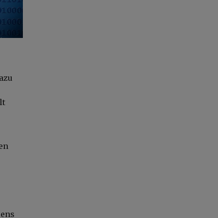
dazu
lt
men
lens