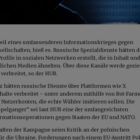
Teil eines umfassenderen Informationskrieges gegen
ellschaften, hieß es. Russische Spezialdienste hätten 
ofile in sozialen Netzwerken erstellt, die in Inhalt und
lichen Medien ähnelten. Über diese Kanäle werde gezie
verbreitet, so der HUR.
rz hätten russische Dienste über Plattformen wie X
halte verbreitet – unter anderem mithilfe von Bot-Far
 Nutzerkonten, die echte Wähler imitieren sollen. Die
elganger“ sei laut HUR eine der umfangreichsten
ormationsoperationen gegen Staaten der EU und NATO.
aften der Kampagne seien Kritik an der polnischen
ür die Ukraine, Forderungen nach einem EU-Austritt Po