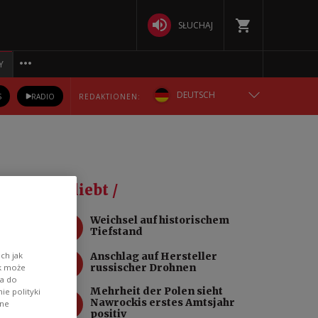
SŁUCHAJ
Y
DEUTSCH
S
RADIO
REDAKTIONEN:
ENGLISH
POLSKA
Beliebt /
РУССКИЙ
nd
1
Weichsel auf historischem
Tiefstand
БЕЛАРУСКАЯ
2
Anschlag auf Hersteller
ch jak
russischer Drohnen
ik może
УКРАЇНСЬКА
wa do
Mehrheit der Polen sieht
e polityki
tes
3
Nawrockis erstes Amtsjahr
ane
positiv