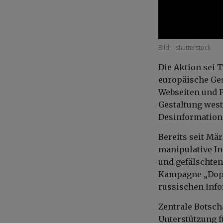
Bild:
shutterstock
Die Aktion sei 
europäische Ges
Webseiten und Pr
Gestaltung west
Desinformation 
Bereits seit Mä
manipulative In
und gefälschten
Kampagne „Dopp
russischen Inf
Zentrale Botsch
Unterstützung f