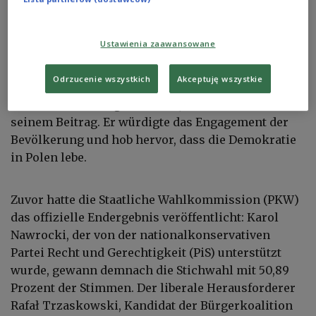
Zugleich dankte er den Bürgerinnen und Bürgern
für ihre Beteiligung an der Wahl. „DANKE! Für die
Ustawienia zaawansowane
Teilnahme an der Präsidentschaftswahl. Für die
Wahlbeteiligung. Für die Erfüllung der
Odrzucenie wszystkich
Akceptuję wszystkie
staatsbürgerlichen Pflicht. Für das Übernehmen
von Verantwortung für Polen“, so Duda weiter in
seinem Beitrag. Er würdigte das Engagement der
Bevölkerung und hob hervor, dass die Demokratie
in Polen lebe.
Zuvor hatte die Staatliche Wahlkommission (PKW)
das offizielle Endergebnis veröffentlicht: Karol
Nawrocki, der von der nationalkonservativen
Partei Recht und Gerechtigkeit (PiS) unterstützt
wurde, gewann demnach die Stichwahl mit 50,89
Prozent der Stimmen. Der liberale Herausforderer
Rafał Trzaskowski, Kandidat der Bürgerkoalition