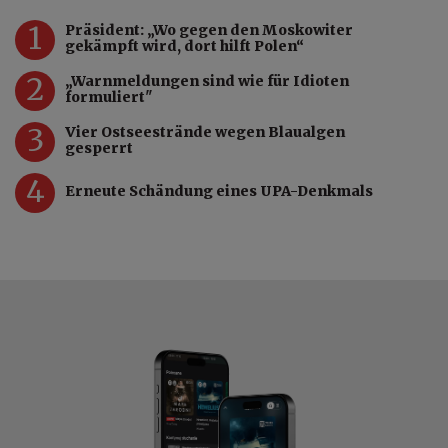
1
Präsident: „Wo gegen den Moskowiter
gekämpft wird, dort hilft Polen“
2
„Warnmeldungen sind wie für Idioten
formuliert"
3
Vier Ostseestrände wegen Blaualgen
gesperrt
4
Erneute Schändung eines UPA-Denkmals