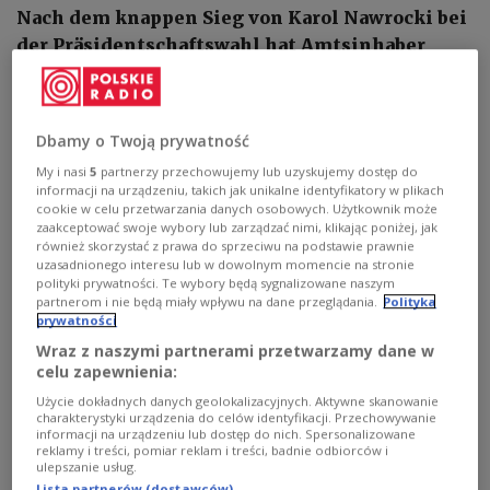
Nach dem knappen Sieg von Karol Nawrocki bei
der Präsidentschaftswahl hat Amtsinhaber
Andrzej Duda dem neuen Staatsoberhaupt
gratuliert. „Ich gratuliere dem Sieger! Bleibe
stark, POLEN!“, schrieb Duda am Montagmorgen
Dbamy o Twoją prywatność
auf der Plattform X.
My i nasi
5
partnerzy przechowujemy lub uzyskujemy dostęp do
informacji na urządzeniu, takich jak unikalne identyfikatory w plikach
cookie w celu przetwarzania danych osobowych. Użytkownik może
zaakceptować swoje wybory lub zarządzać nimi, klikając poniżej, jak
również skorzystać z prawa do sprzeciwu na podstawie prawnie
uzasadnionego interesu lub w dowolnym momencie na stronie
polityki prywatności. Te wybory będą sygnalizowane naszym
partnerom i nie będą miały wpływu na dane przeglądania.
Polityka
prywatności
Wraz z naszymi partnerami przetwarzamy dane w
celu zapewnienia:
Użycie dokładnych danych geolokalizacyjnych. Aktywne skanowanie
charakterystyki urządzenia do celów identyfikacji. Przechowywanie
informacji na urządzeniu lub dostęp do nich. Spersonalizowane
reklamy i treści, pomiar reklam i treści, badnie odbiorców i
ulepszanie usług.
Andrzej Duda i Karol Nawrocki
Grzegorz Wajda/REPORTER
Lista partnerów (dostawców)