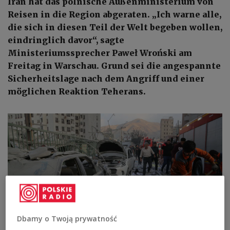
Iran hat das polnische Außenministerium von
Reisen in die Region abgeraten. „Ich warne alle,
die sich in diesen Teil der Welt begeben wollen,
eindringlich davor“, sagte
Ministeriumssprecher Paweł Wroński am
Freitag in Warschau. Grund sei die angespannte
Sicherheitslage nach dem Angriff und einer
möglichen Reaktion Teherans.
Dbamy o Twoją prywatność