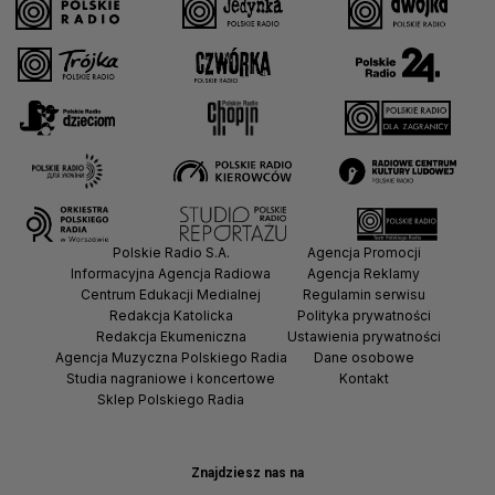
Polskie Radio S.A.
Agencja Promocji
Informacyjna Agencja Radiowa
Agencja Reklamy
Centrum Edukacji Medialnej
Regulamin serwisu
Redakcja Katolicka
Polityka prywatności
Redakcja Ekumeniczna
Ustawienia prywatności
Agencja Muzyczna Polskiego Radia
Dane osobowe
Studia nagraniowe i koncertowe
Kontakt
Sklep Polskiego Radia
Znajdziesz nas na