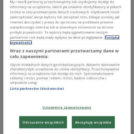
My i nasi
5
partnerzy przechowujemy lub uzyskujemy dostęp do
Zniszczenia w Teheranie po ataku Izraela
AA/ABACA/Abaca/East News
informacji na urządzeniu, takich jak unikalne identyfikatory w plikach
cookie w celu przetwarzania danych osobowych. Użytkownik może
zaakceptować swoje wybory lub zarządzać nimi, klikając poniżej, jak
Die polnischen Botschaften in Teheran und Tel
również skorzystać z prawa do sprzeciwu na podstawie prawnie
Aviv arbeiteten derzeit regulär und beobachteten
uzasadnionego interesu lub w dowolnym momencie na stronie
polityki prywatności. Te wybory będą sygnalizowane naszym
die Lage genau, erklärte Wroński. Es gebe aktuell
partnerom i nie będą miały wpływu na dane przeglądania.
Polityka
keine Hinweise darauf, dass eine Evakuierung
prywatności
polnischer Staatsbürger notwendig sei. „Sollte sich
Wraz z naszymi partnerami przetwarzamy dane w
das ändern, werden entsprechende
celu zapewnienia:
Entscheidungen getroffen“, betonte er. Die
Użycie dokładnych danych geolokalizacyjnych. Aktywne skanowanie
charakterystyki urządzenia do celów identyfikacji. Przechowywanie
Sicherheit des diplomatischen Personals sei
informacji na urządzeniu lub dostęp do nich. Spersonalizowane
gewährleistet, bislang gebe es keine Berichte über
reklamy i treści, pomiar reklam i treści, badnie odbiorców i
ulepszanie usług.
verletzte Polen.
Lista partnerów (dostawców)
In der Nacht zu Freitag hatte
Israel
nach eigenen
Ustawienia zaawansowane
Angaben militärische und nukleare Ziele im Iran
angegriffen. Laut iranischen Medien waren unter
Odrzucenie wszystkich
Akceptuję wszystkie
anderem die Urananreicherungsanlage in Natanz
sowie eine Forschungseinrichtung in Parchin