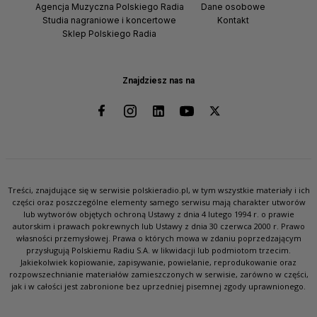
Agencja Muzyczna Polskiego Radia
Dane osobowe
Studia nagraniowe i koncertowe
Kontakt
Sklep Polskiego Radia
Znajdziesz nas na
Treści, znajdujące się w serwisie polskieradio.pl, w tym wszystkie materiały i ich
części oraz poszczególne elementy samego serwisu mają charakter utworów
lub wytworów objętych ochroną Ustawy z dnia 4 lutego 1994 r. o prawie
autorskim i prawach pokrewnych lub Ustawy z dnia 30 czerwca 2000 r. Prawo
własności przemysłowej. Prawa o których mowa w zdaniu poprzedzającym
przysługują Polskiemu Radiu S.A. w likwidacji lub podmiotom trzecim.
Jakiekolwiek kopiowanie, zapisywanie, powielanie, reprodukowanie oraz
rozpowszechnianie materiałów zamieszczonych w serwisie, zarówno w części,
jak i w całości jest zabronione bez uprzedniej pisemnej zgody uprawnionego.