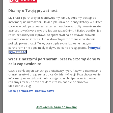
US-Präsident Donald Trump und Russlands
Präsident Wladimir Putin haben sich in
Dbamy o Twoją prywatność
Anchorage im US-Bundesstaat Alaska zu einem
My i nasi
5
partnerzy przechowujemy lub uzyskujemy dostęp do
informacji na urządzeniu, takich jak unikalne identyfikatory w plikach
mehrstündigen Gespräch getroffen. Beide
cookie w celu przetwarzania danych osobowych. Użytkownik może
Seiten bezeichneten die Unterredung als
zaakceptować swoje wybory lub zarządzać nimi, klikając poniżej, jak
również skorzystać z prawa do sprzeciwu na podstawie prawnie
„produktiv“, ein Durchbruch wurde jedoch nicht
uzasadnionego interesu lub w dowolnym momencie na stronie
erzielt.
polityki prywatności. Te wybory będą sygnalizowane naszym
partnerom i nie będą miały wpływu na dane przeglądania.
Polityka
prywatności
Wraz z naszymi partnerami przetwarzamy dane w
celu zapewnienia:
Użycie dokładnych danych geolokalizacyjnych. Aktywne skanowanie
charakterystyki urządzenia do celów identyfikacji. Przechowywanie
informacji na urządzeniu lub dostęp do nich. Spersonalizowane
reklamy i treści, pomiar reklam i treści, badnie odbiorców i
ulepszanie usług.
Lista partnerów (dostawców)
Ustawienia zaawansowane