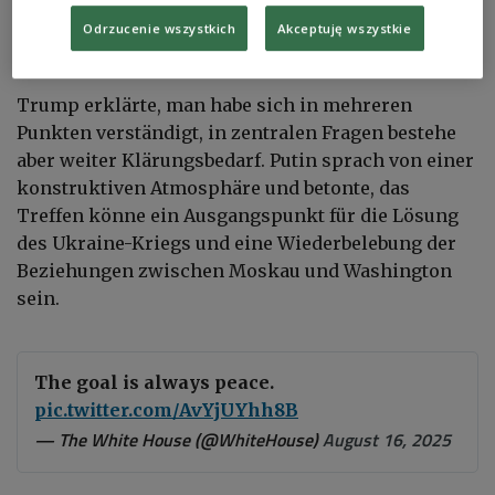
Odrzucenie wszystkich
Akceptuję wszystkie
Das letzte Mal begegneten sich die beiden Staatschefs 2019.
PAP/EPA/SERGEY BOBYLEV/SPUTNIK/KREMLIN POOL / POOL
Trump erklärte, man habe sich in mehreren
Punkten verständigt, in zentralen Fragen bestehe
aber weiter Klärungsbedarf. Putin sprach von einer
konstruktiven Atmosphäre und betonte, das
Treffen könne ein Ausgangspunkt für die Lösung
des Ukraine-Kriegs und eine Wiederbelebung der
Beziehungen zwischen Moskau und Washington
sein.
The goal is always peace.
pic.twitter.com/AvYjUYhh8B
— The White House (@WhiteHouse)
August 16, 2025