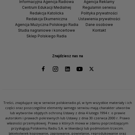
Informacyjna Agencja Radiowa
Agencja Reklamy
Centrum Edukacji Medialnej
Regulamin serwisu
Redakcja Katolicka
Polityka prywatności
Redakcja Ekumeniczna
Ustawienia prywatności
Agencja Muzyczna Polskiego Radia
Dane osobowe
Studia nagraniowe i koncertowe
Kontakt
Sklep Polskiego Radia
Znajdziesz nas na
Treści, znajdujące się w serwisie polskieradio.pl, w tym wszystkie materiały i ich
części oraz poszczególne elementy samego serwisu mają charakter utworów
lub wytworów objętych ochroną Ustawy z dnia 4 lutego 1994 r. o prawie
autorskim i prawach pokrewnych lub Ustawy z dnia 30 czerwca 2000 r. Prawo
własności przemysłowej. Prawa o których mowa w zdaniu poprzedzającym
przysługują Polskiemu Radiu S.A. w likwidacji lub podmiotom trzecim.
Jakiekolwiek kopiowanie, zapisywanie, powielanie, reprodukowanie oraz