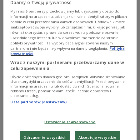
Dbamy o Twoją prywatność
Melania Trump napisała list do Władimira Putina
BRENDAN
SMIALOWSKI/AFP/East News
My i nasi
5
partnerzy przechowujemy lub uzyskujemy dostęp do
informacji na urządzeniu, takich jak unikalne identyfikatory w plikach
cookie w celu przetwarzania danych osobowych. Użytkownik może
US-Präsident Donald Trump übergab den Brief
zaakceptować swoje wybory lub zarządzać nimi, klikając poniżej, jak
seiner Frau nach Angaben von Reuters am Samstag
również skorzystać z prawa do sprzeciwu na podstawie prawnie
uzasadnionego interesu lub w dowolnym momencie na stronie
bei einem Treffen in
Alaska
persönlich an Putin.
polityki prywatności. Te wybory będą sygnalizowane naszym
Darin sei von Kindern die Rede, die während des
partnerom i nie będą miały wpływu na dane przeglądania.
Polityka
prywatności
Krieges aus der Ukraine nach Russland
verschleppt wurden. Details nannten US-Beamte
Wraz z naszymi partnerami przetwarzamy dane w
celu zapewnienia:
nicht.
Użycie dokładnych danych geolokalizacyjnych. Aktywne skanowanie
charakterystyki urządzenia do celów identyfikacji. Przechowywanie
informacji na urządzeniu lub dostęp do nich. Spersonalizowane
Fox News bezeichnete das Schreiben als
reklamy i treści, pomiar reklam i treści, badnie odbiorców i
ulepszanie usług.
„Friedensbrief“. Demnach habe Putin den Text
Lista partnerów (dostawców)
unmittelbar nach Erhalt im Beisein der
amerikanischen und russischen Delegationen
gelesen.
Ustawienia zaawansowane
„Jedes Kind hat im Herzen dieselben stillen
Odrzucenie wszystkich
Akceptuję wszystkie