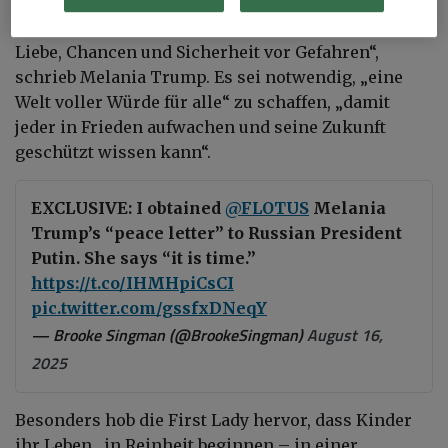
Träume, egal ob es in einem einfachen Dorf oder in
einer großen Stadt geboren wurde. Sie träumen von
Liebe, Chancen und Sicherheit vor Gefahren“,
schrieb Melania Trump. Es sei notwendig, „eine
Welt voller Würde für alle“ zu schaffen, „damit
jeder in Frieden aufwachen und seine Zukunft
geschützt wissen kann“.
EXCLUSIVE: I obtained
@FLOTUS
Melania
Trump’s “peace letter” to Russian President
Putin. She says “it is time.”
https://t.co/IHMHpiCsCI
pic.twitter.com/gssfxDNeqY
— Brooke Singman (@BrookeSingman)
August 16,
2025
Besonders hob die First Lady hervor, dass Kinder
ihr Leben „in Reinheit beginnen – in einer