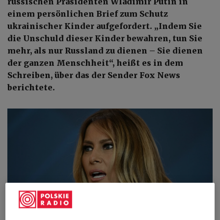
russischen Präsidenten Wladimir Putin in
einem persönlichen Brief zum Schutz
ukrainischer Kinder aufgefordert. „Indem Sie
die Unschuld dieser Kinder bewahren, tun Sie
mehr, als nur Russland zu dienen – Sie dienen
der ganzen Menschheit“, heißt es in dem
Schreiben, über das der Sender Fox News
berichtete.