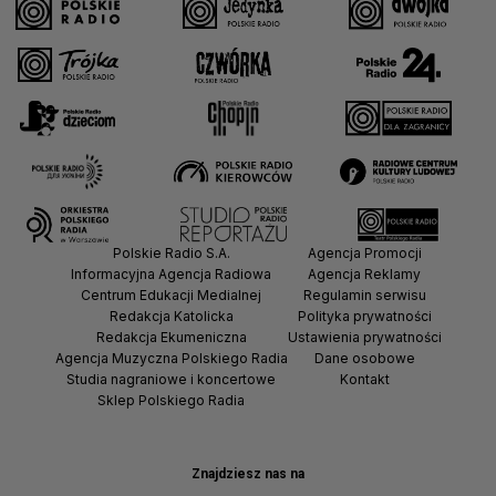
Polskie Radio S.A.
Agencja Promocji
Informacyjna Agencja Radiowa
Agencja Reklamy
Centrum Edukacji Medialnej
Regulamin serwisu
Redakcja Katolicka
Polityka prywatności
Redakcja Ekumeniczna
Ustawienia prywatności
Agencja Muzyczna Polskiego Radia
Dane osobowe
Studia nagraniowe i koncertowe
Kontakt
Sklep Polskiego Radia
Znajdziesz nas na