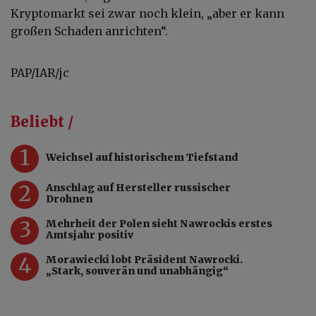
Kryptomarkt sei zwar noch klein, „aber er kann
großen Schaden anrichten“.
PAP/IAR/jc
Beliebt /
1
Weichsel auf historischem Tiefstand
2
Anschlag auf Hersteller russischer
Drohnen
3
Mehrheit der Polen sieht Nawrockis erstes
Amtsjahr positiv
4
Morawiecki lobt Präsident Nawrocki.
„Stark, souverän und unabhängig“