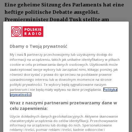
Eine geheime Sitzung des Parlaments hat eine
heftige politische Debatte ausgelöst.
Premierminister Donald Tusk stellte am
Freitag hinter verschlossenen Türen
Informationen zur Sicherheitslage vor. Nach
Angaben des linken Abgeordneten Tomasz
Dbamy o Twoją prywatność
Trela (Lewica) waren die Erkenntnisse
My i nasi
5
partnerzy przechowujemy lub uzyskujemy dostęp do
„ziemlich schockierend“. Der Premier habe
informacji na urządzeniu, takich jak unikalne identyfikatory w plikach
unter anderem über russische Einflussnahmen
cookie w celu przetwarzania danych osobowych. Użytkownik może
zaakceptować swoje wybory lub zarządzać nimi, klikając poniżej, jak
auf den Kryptowährungsmarkt gesprochen.
również skorzystać z prawa do sprzeciwu na podstawie prawnie
uzasadnionego interesu lub w dowolnym momencie na stronie
polityki prywatności. Te wybory będą sygnalizowane naszym
partnerom i nie będą miały wpływu na dane przeglądania.
Polityka
prywatności
Wraz z naszymi partnerami przetwarzamy dane w
celu zapewnienia:
Użycie dokładnych danych geolokalizacyjnych. Aktywne skanowanie
charakterystyki urządzenia do celów identyfikacji. Przechowywanie
informacji na urządzeniu lub dostęp do nich. Spersonalizowane
reklamy i treści, pomiar reklam i treści, badnie odbiorców i